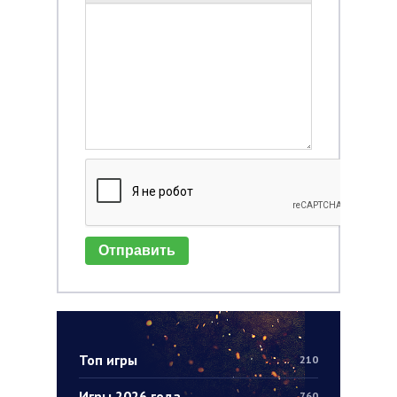
Отправить
Топ игры
210
Игры 2026 года
760