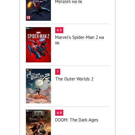
Morales на пк
6.3
Marvel’s Spider-Man 2 на
пк
7
The Outer Worlds 2
6.8
DOOM: The Dark Ages