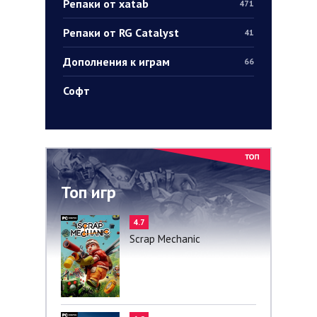
Репаки от xatab
471
Репаки от RG Catalyst
41
Дополнения к играм
66
Софт
Топ игр
4.7
Scrap Mechanic