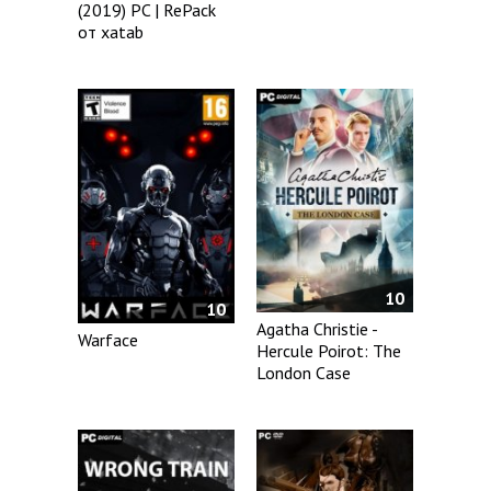
(2019) PC | RePack
от xatab
10
10
Agatha Christie -
Warface
Hercule Poirot: The
London Case