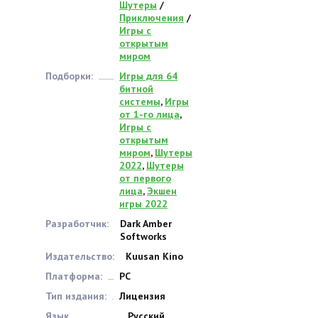
Шутеры
/
Приключения
/
Игры с
открытым
миром
Подборки:
Игры для 64
битной
системы
,
Игры
от 1-го лица
,
Игры с
открытым
миром
,
Шутеры
2022
,
Шутеры
от первого
лица
,
Экшен
игры 2022
Разработчик:
Dark Amber
Softworks
Издательство:
Kuusan Kino
Платформа:
PC
Тип издания:
Лицензия
Язык
Русский,