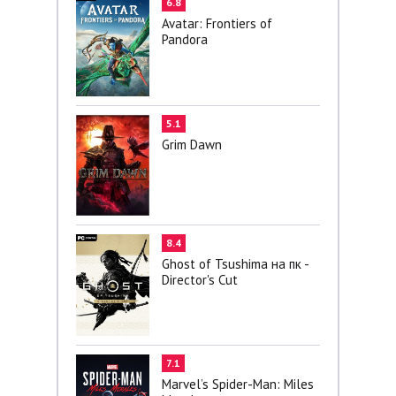
6.8
Avatar: Frontiers of
Pandora
5.1
Grim Dawn
8.4
Ghost of Tsushima на пк -
Director's Cut
7.1
Marvel’s Spider-Man: Miles