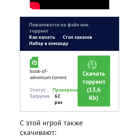
Пожаловатся на файл или
торрент
Как качать
Стол заказов
Набор в команду
book-of-
Скачать
adventum.torrent
торрент
(13,6
Статус
Проверено
Загрузок
62
Kb)
раз
С этой игрой также
скачивают: