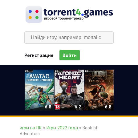
Регистрация
Войти
0
6.2
6.8
6.8
игры на ПК
»
Игры 2022 года
» Book of
Adventum