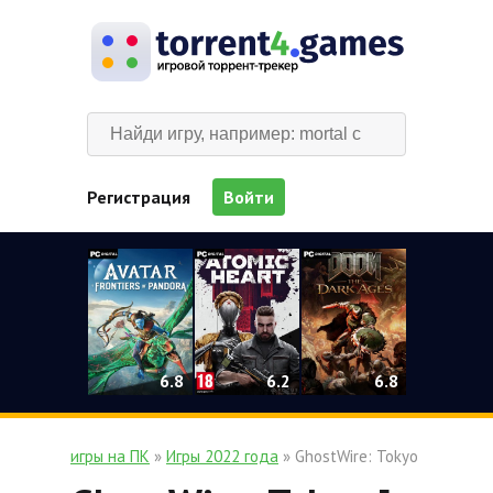
Регистрация
Войти
0
6.2
6.8
6.8
игры на ПК
»
Игры 2022 года
» GhostWire: Tokyo