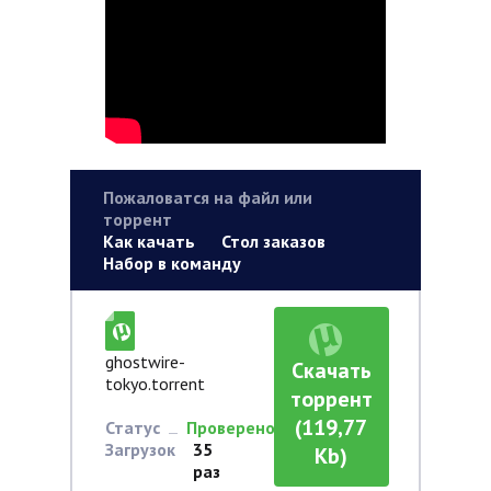
Пожаловатся на файл или
торрент
Как качать
Стол заказов
Набор в команду
ghostwire-
Скачать
tokyo.torrent
торрент
(119,77
Статус
Проверено
Загрузок
35
Kb)
раз