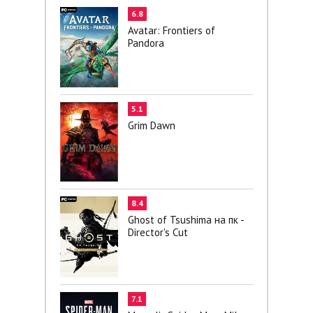
6.8
Avatar: Frontiers of
Pandora
5.1
Grim Dawn
8.4
Ghost of Tsushima на пк -
Director's Cut
7.1