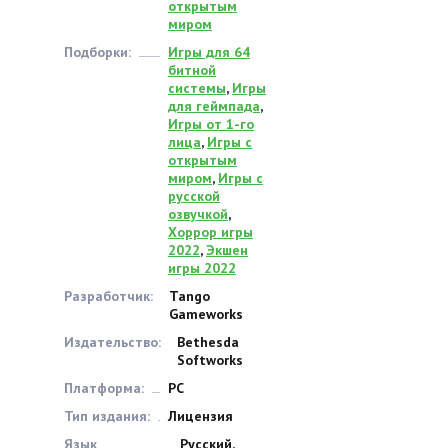
открытым
миром
Подборки:
Игры для 64
битной
системы
,
Игры
для геймпада
,
Игры от 1-го
лица
,
Игры с
открытым
миром
,
Игры с
русской
озвучкой
,
Хоррор игры
2022
,
Экшен
игры 2022
Разработчик:
Tango
Gameworks
Издательство:
Bethesda
Softworks
Платформа:
PC
Тип издания:
Лицензия
Язык
Русский,