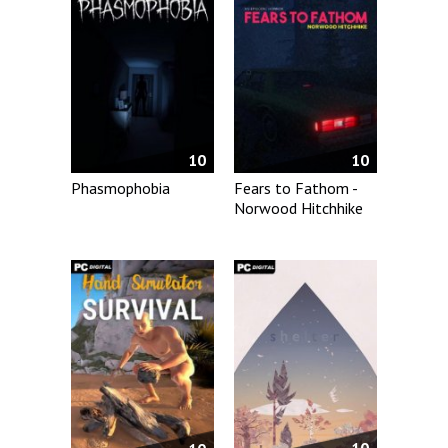
10
10
Phasmophobia
Fears to Fathom -
Norwood Hitchhike
10