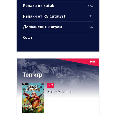
Репаки от xatab
471
Репаки от RG Catalyst
41
Дополнения к играм
66
Софт
Топ игр
4.7
Scrap Mechanic