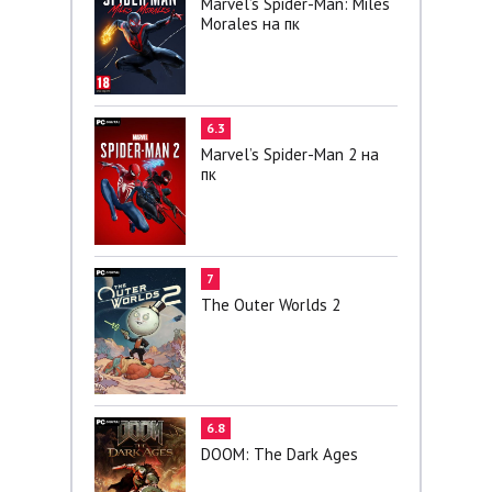
Marvel’s Spider-Man: Miles
Morales на пк
6.3
Marvel’s Spider-Man 2 на
пк
7
The Outer Worlds 2
6.8
DOOM: The Dark Ages