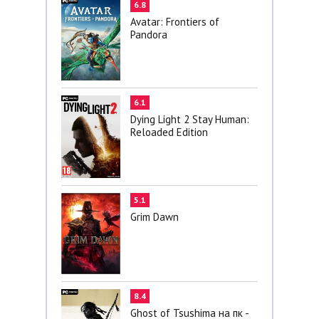
6.8
Avatar: Frontiers of
Pandora
6.1
Dying Light 2 Stay Human:
Reloaded Edition
5.1
Grim Dawn
8.4
Ghost of Tsushima на пк -