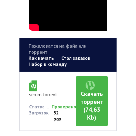
Пожаловатся на файл или
торрент
Как качать
Стол заказов
Набор в команду
Скачать
serum.torrent
торрент
Статус
Проверено
(74,63
Загрузок
52
Kb)
раз