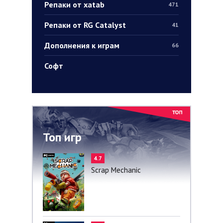
Репаки от xatab
471
Репаки от RG Catalyst
41
Дополнения к играм
66
Софт
Топ игр
4.7
Scrap Mechanic