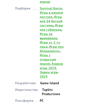
миром
Подборки:
Survival Horror
,
Игры в раннем
доступе
,
Игры
для 64 битной
системы
,
Игры
для геймпада
,
Игры на
выживание
,
Игры от 1-го
лица
,
Игры про
Апокалипсис
,
Игры с
открытым
миром
,
Хоррор
игры 2024
,
Экшен игры
2024
Разработчик:
Game Island
Издательство:
Toplitz
Productions
Платформа:
PC