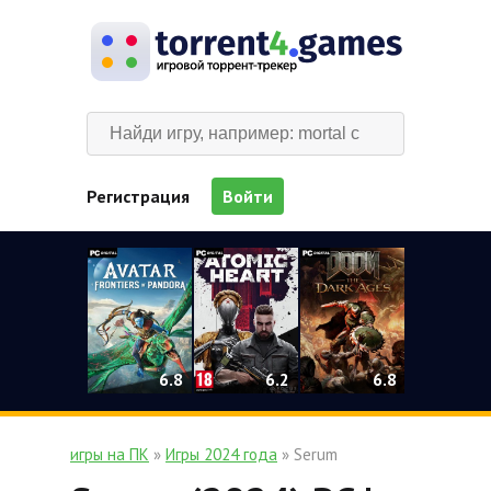
Регистрация
Войти
0
6.2
6.8
6.8
игры на ПК
»
Игры 2024 года
» Serum