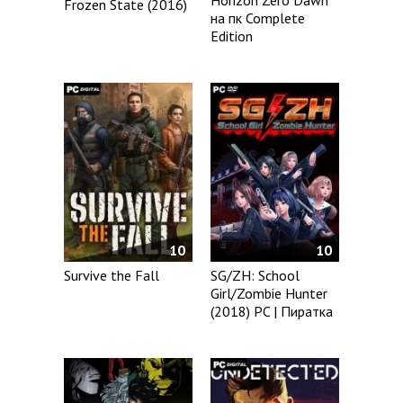
Horizon Zero Dawn
Frozen State (2016)
на пк Complete
Edition
10
10
Survive the Fall
SG/ZH: School
Girl/Zombie Hunter
(2018) PC | Пиратка