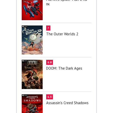
пк
7
The Outer Worlds 2
6.8
DOOM: The Dark Ages
6.3
Assassin's Creed Shadows