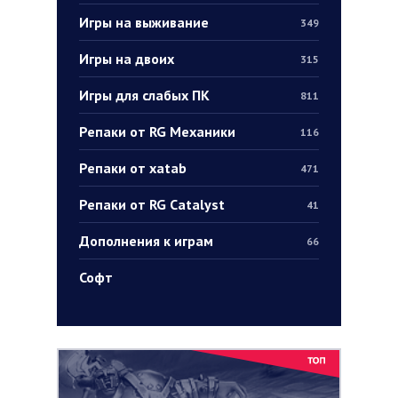
Игры на выживание
349
Игры на двоих
315
Игры для слабых ПК
811
Репаки от RG Механики
116
Репаки от xatab
471
Репаки от RG Catalyst
41
Дополнения к играм
66
Софт