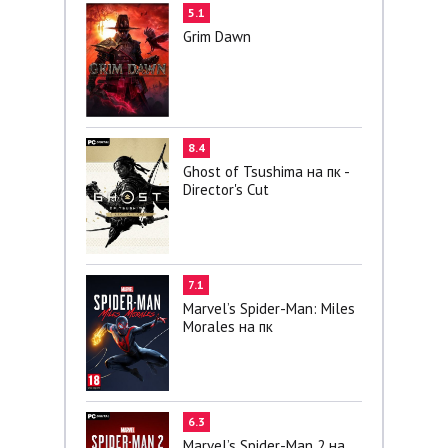
5.1
Grim Dawn
8.4
Ghost of Tsushima на пк -
Director's Cut
7.1
Marvel’s Spider-Man: Miles
Morales на пк
6.3
Marvel’s Spider-Man 2 на