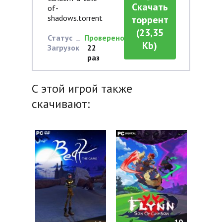
Скачать
of-
shadows.torrent
торрент
(23,35
Статус
Проверено
Kb)
Загрузок
22
раз
С этой игрой также
скачивают:
10