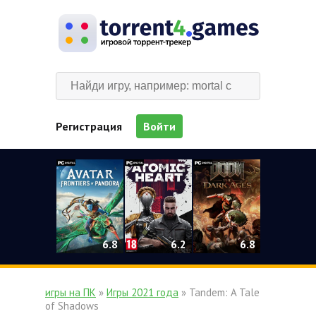
Регистрация
Войти
0
6.2
6.8
6.8
игры на ПК
»
Игры 2021 года
» Tandem: A Tale
of Shadows