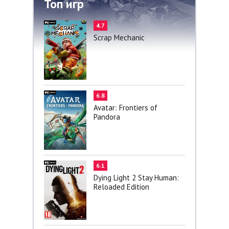
Топ игр
4.7
Scrap Mechanic
6.8
Avatar: Frontiers of
Pandora
6.1
Dying Light 2 Stay Human:
Reloaded Edition