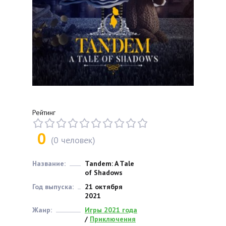
Рейтинг
0
(
0
человек)
Название:
Tandem: A Tale
of Shadows
Год выпуска:
21 октября
2021
Жанр:
Игры 2021 года
/
Приключения