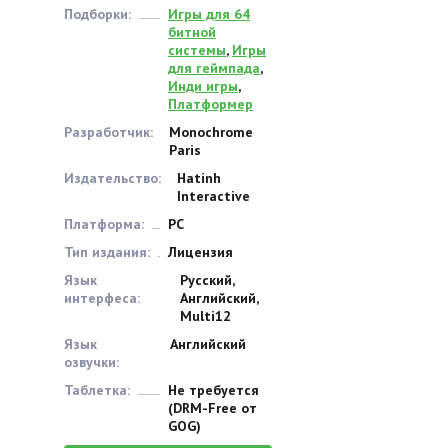
Подборки:
Игры для 64
битной
системы
,
Игры
для геймпада
,
Инди игры
,
Платформер
Разработчик:
Monochrome
Paris
Издательство:
Hatinh
Interactive
Платформа:
PC
Тип издания:
Лицензия
Язык
Русский,
интерфеса:
Английский,
Multi12
Язык
Английский
озвучки:
Таблетка:
Не требуется
(DRM-Free от
GOG)