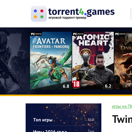
0
6.2
6.8
игры на П
Twin
Топ игры
210
Игры 2026 года
760