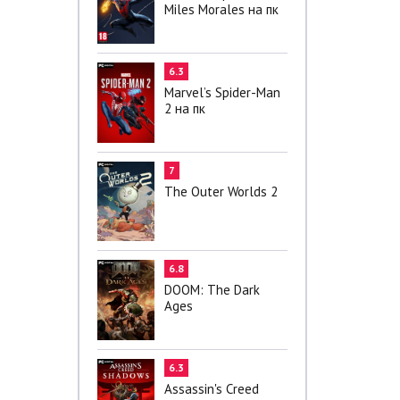
Miles Morales на пк
6.3
Marvel’s Spider-Man
2 на пк
7
The Outer Worlds 2
6.8
DOOM: The Dark
Ages
6.3
Assassin's Creed