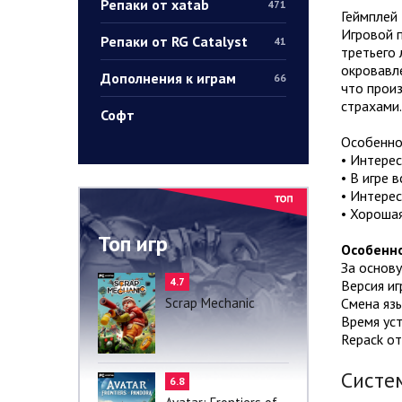
Репаки от xatab
471
Геймплей
Игровой п
Репаки от RG Catalyst
41
третьего 
окровавле
Дополнения к играм
66
что произ
страхами.
Софт
Особенно
• Интерес
• В игре 
• Интере
• Хорошая
Топ игр
Особенно
За основу
4.7
Версия иг
Scrap Mechanic
Смена язы
Время уст
Repack от
Систе
6.8