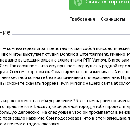
Скачать торрент 
Требования
Скриншоты
ние
or – компьютерная игра, представляющая собой психологический 
иком игры выступает студия DontNod Entertainment. Именно эт
 недавно вышедший экшен с элементами РПГ Vampyr. В игре вам
Сэм. Так сложилось, что ему пришлось вернуться в родной город
руга. Совсем скоро жизнь Сэма кардинально изменилась. А всё по
 неизвестной комнате без воспоминаний о вчерашнем дне. Игра 
 вы сможете скачать торрент Twin Mirror с нашего сайта абсолю
 игрок возьмёт на себя управление 33-летним парнем по имени 
м отправляется в Бассвуд, свой родной город, чтобы провести 
большую депрессию. На следующее утро он просыпается в неизв
о произошло накануне. Сэм подозревает, что в этом замешана п
 и почему он здесь оказался.