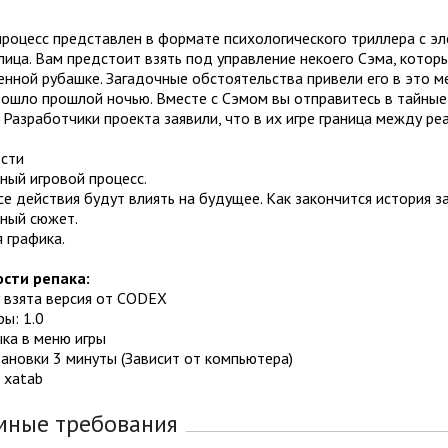
роцесс представлен в формате психологического триллера с эл
лица. Вам предстоит взять под управление некоего Сэма, котор
нной рубашке. Загадочные обстоятельства привели его в это мес
ошло прошлой ночью. Вместе с Сэмом вы отправитесь в тайные 
 Разработчики проекта заявили, что в их игре граница между р
сти
ный игровой процесс.
все действия будут влиять на будущее. Как закончится история 
сный сюжет.
 графика.
сти репака:
 взята версия от CODEX
ры: 1.0
ка в меню игры
ановки 3 минуты (Зависит от компьютера)
 xatab
мные требования