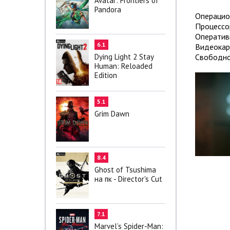
Avatar: Frontiers of
Pandora
Операцион
Процессор
Оператив
6.1
Видеокар
Свободно
Dying Light 2 Stay
Human: Reloaded
Edition
5.1
Grim Dawn
8.4
Ghost of Tsushima
на пк - Director's Cut
7.1
Marvel’s Spider-Man: