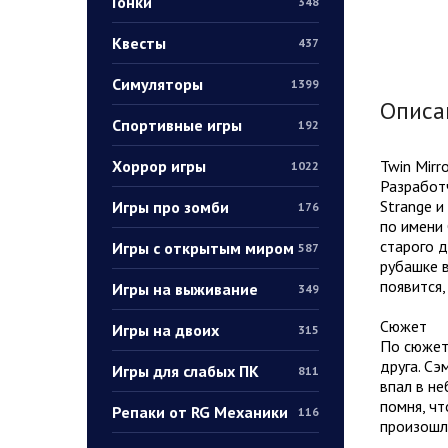
Гонки
348
Квесты
437
Симуляторы
1399
Описа
Спортивные игры
192
Хоррор игры
Twin Mirr
1022
Разработч
Strange и
Игры про зомби
176
по имени 
старого д
Игры с открытым миром
587
рубашке в
появится,
Игры на выживание
349
Сюжет
Игры на двоих
315
По сюжету
друга. Сэ
Игры для слабых ПК
811
впал в не
помня, чт
Репаки от RG Механики
116
произошло