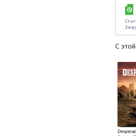
Стат
Загр
С этой
Desperado