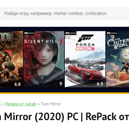
9
6.3
6.8
К
»
Репаки от xatab
» Twin Mirror
 Mirror (2020) PC | RePack о