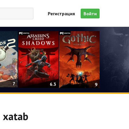
Регистрация
Войти
7
6.3
9
т xatab