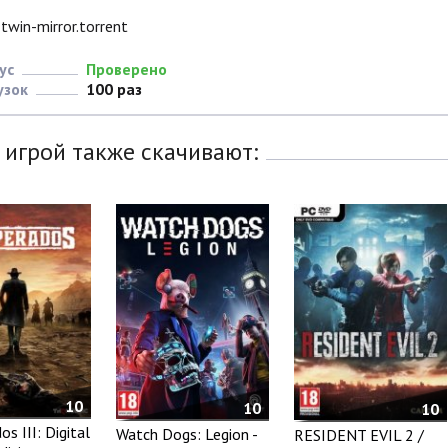
twin-mirror.torrent
ус
Проверено
узок
100 раз
 игрой также скачивают:
10
10
10
s III: Digital
Watch Dogs: Legion -
RESIDENT EVIL 2 /