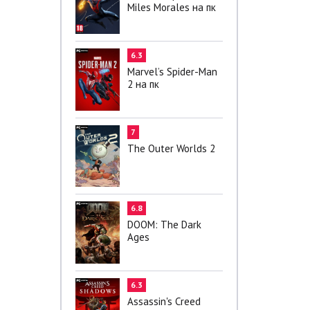
Miles Morales на пк
6.3
Marvel’s Spider-Man
2 на пк
7
The Outer Worlds 2
6.8
DOOM: The Dark
Ages
6.3
Assassin's Creed