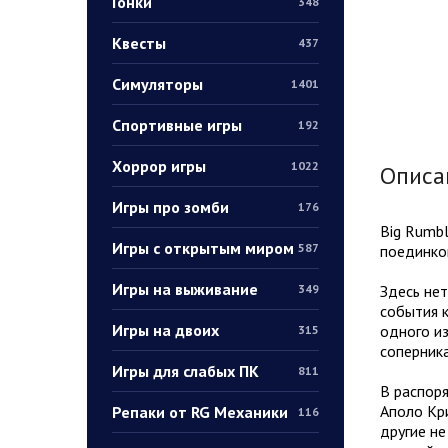
Гонки
348
Квесты
437
Симуляторы
1401
Спортивные игры
192
Хоррор игры
1022
Описа
Игры про зомби
176
Big Rumbl
Игры с открытым миром
587
поединков
Игры на выживание
Здесь нет
349
события 
Игры на двоих
одного из
315
соперника
Игры для слабых ПК
811
В распоря
Аполо Кри
Репаки от RG Механики
116
другие н