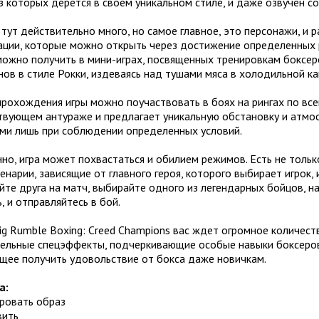
 которых дерется в своем уникальном стиле, и даже озвучен 
тут действительно много, но самое главное, это персонажи, и
ации, которые можно открыть через достижение определенных р
можно получить в мини-играх, посвященных тренировкам боксер
ов в стиле Рокки, издеваясь над тушами мяса в холодильной ка
рохождения игры можно поучаствовать в боях на рингах по вс
твующем антураже и предлагает уникальную обстановку и атмос
ми лишь при соблюдении определенных условий.
но, игра может похвастаться и обилием режимов. Есть не толь
енарии, зависящие от главного героя, которого выбирает игрок,
те друга на матч, выбирайте одного из легендарных бойцов, на
, и отправляйтесь в бой.
ig Rumble Boxing: Creed Champions вас ждет огромное количест
ельные спецэффекты, подчеркивающие особые навыки боксеров, 
щее получить удовольствие от бокса даже новичкам.
а:
ировать образ
вить