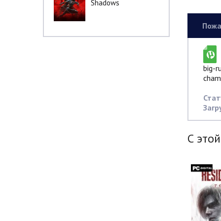
Shadows
Пожа
big-r
champ
Стат
Загр
С этой