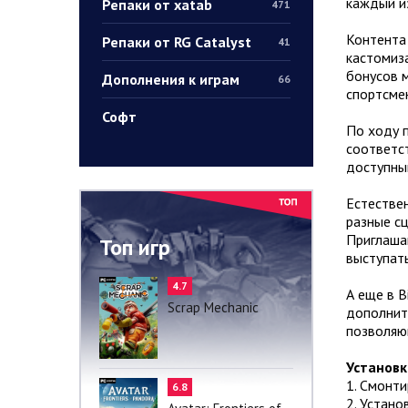
каждый из
Репаки от xatab
471
Контента 
Репаки от RG Catalyst
41
кастомиз
бонусов 
Дополнения к играм
66
спортсмен
Софт
По ходу п
соответс
доступны
Естествен
разные сц
Приглашай
Топ игр
выступать
4.7
А еще в B
Scrap Mechanic
дополнит
позволяю
Установк
1. Смонт
6.8
2. Устано