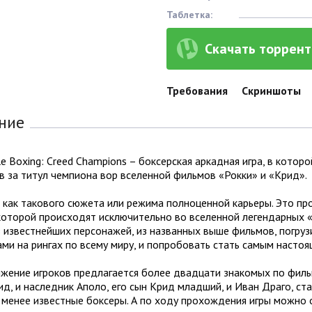
Таблетка:
Скачать торрент 
Требования
Скриншоты
ние
e Boxing: Creed Champions – боксерская аркадная игра, в которо
 за титул чемпиона вор вселенной фильмов «Рокки» и «Крид».
 как такового сюжета или режима полноценной карьеры. Это про
которой происходят исключительно во вселенной легендарных «
 известнейших персонажей, из названных выше фильмов, погрузи
ми на рингах по всему миру, и попробовать стать самым насто
жение игроков предлагается более двадцати знакомых по фильм
д, и наследник Аполо, его сын Крид младший, и Иван Драго, ста
е менее известные боксеры. А по ходу прохождения игры можно