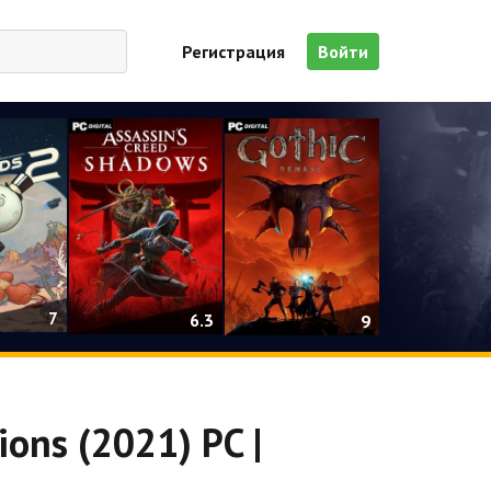
Регистрация
Войти
7
6.3
9
ons (2021) PC |