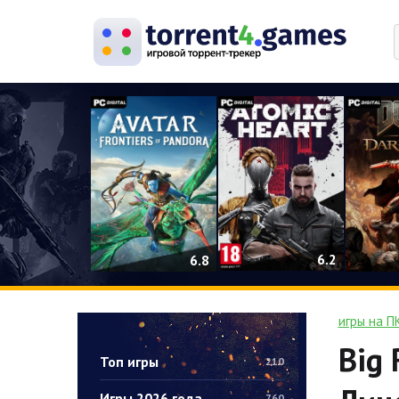
0
6.2
6.8
игры на П
Big 
Топ игры
210
Игры 2026 года
760