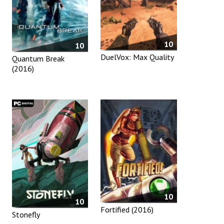
10
10
DuelVox: Max Quality
Quantum Break
(2016)
10
10
Fortified (2016)
Stonefly