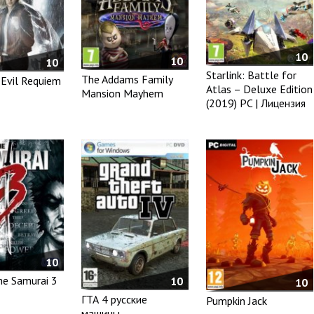
10
10
10
Starlink: Battle for
The Addams Family
 Evil Requiem
Atlas – Deluxe Edition
Mansion Mayhem
(2019) PC | Лицензия
10
he Samurai 3
10
10
ГТА 4 русские
Pumpkin Jack
машины