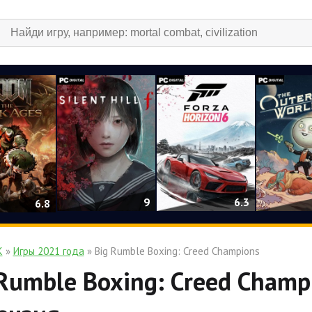
9
6.3
6.8
К
»
Игры 2021 года
» Big Rumble Boxing: Creed Champions
Rumble Boxing: Creed Champi