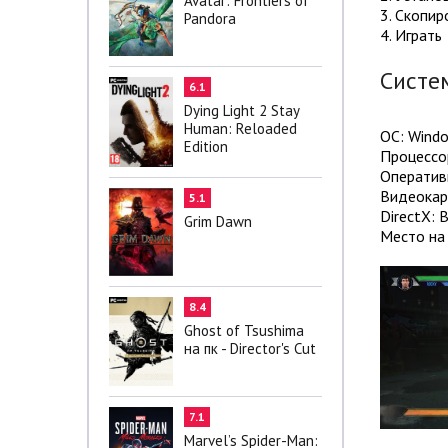
Avatar: Frontiers of
3. Скопир
Pandora
4. Играть
Систе
6.1
Dying Light 2 Stay
Human: Reloaded
ОС: Wind
Edition
Процессор
Оператив
Видеокар
5.1
DirectX: 
Grim Dawn
Место на 
8.4
Ghost of Tsushima
на пк - Director's Cut
7.1
Marvel’s Spider-Man: