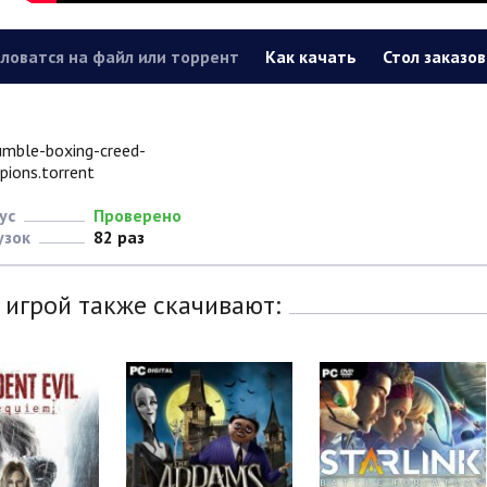
ловатся на файл или торрент
Как качать
Стол заказов
umble-boxing-creed-
ions.torrent
ус
Проверено
узок
82 раз
 игрой также скачивают: