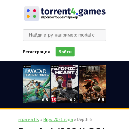
Регистрация
Войти
0
6.2
6.8
6.8
игры на ПК
»
Игры 2021 года
» Depth 6