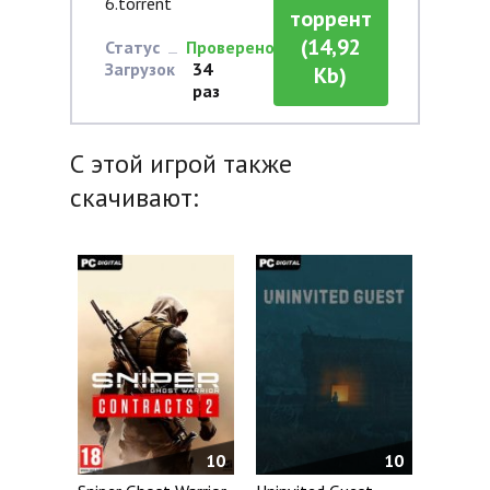
6.torrent
торрент
(14,92
Статус
Проверено
Загрузок
34
Kb)
раз
С этой игрой также
скачивают:
10
10