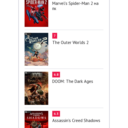
Marvel’s Spider-Man 2 на
пк
7
The Outer Worlds 2
6.8
DOOM: The Dark Ages
6.3
Assassin's Creed Shadows