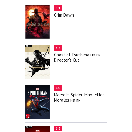
5.1
Grim Dawn
8.4
Ghost of Tsushima на пк -
Director's Cut
7.1
Marvel’s Spider-Man: Miles
Morales на пк
6.3