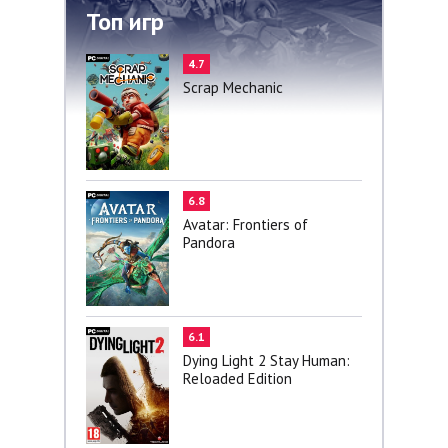
Топ игр
4.7
Scrap Mechanic
6.8
Avatar: Frontiers of
Pandora
6.1
Dying Light 2 Stay Human:
Reloaded Edition