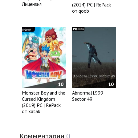
Лицензия
(2014) PC | RePack
от qoob
10
10
Monster Boy and the
Abnormal1999
Cursed Kingdom
Sector 49
(2019) PC | RePack
от xatab
Комментарии
0