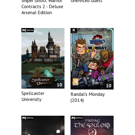
Sniper Ghost Warrior
Uninvited Guest
Contracts 2 - Deluxe
Arsenal Edition
10
10
Spellcaster
Randal's Monday
University
(2014)