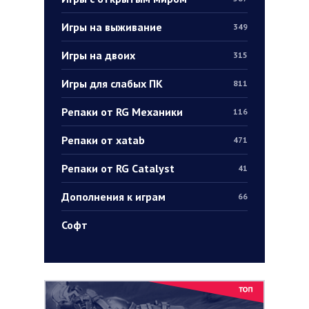
Игры на выживание
349
Игры на двоих
315
Игры для слабых ПК
811
Репаки от RG Механики
116
Репаки от xatab
471
Репаки от RG Catalyst
41
Дополнения к играм
66
Софт