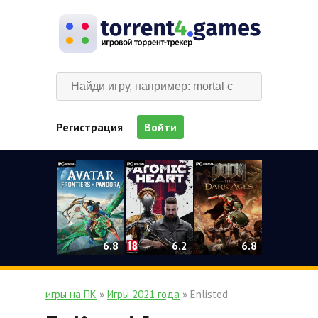
Регистрация
Войти
0
6.2
6.8
6.8
игры на ПК
»
Игры 2021 года
» Enlisted