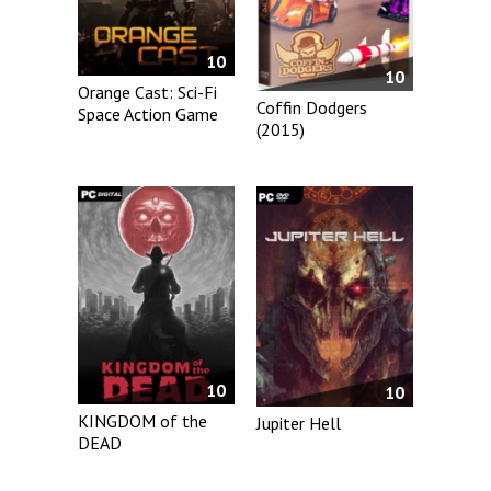
10
10
Orange Cast: Sci-Fi
Coffin Dodgers
Space Action Game
(2015)
10
10
KINGDOM of the
Jupiter Hell
DEAD