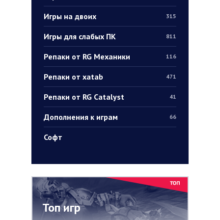
Игры на двоих
315
Игры для слабых ПК
811
Репаки от RG Механики
116
Репаки от xatab
471
Репаки от RG Catalyst
41
Дополнения к играм
66
Софт
Топ игр