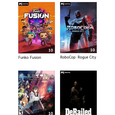
10
10
RoboCop: Rogue City
Funko Fusion
10