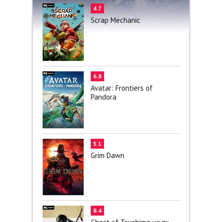
4.7
Scrap Mechanic
6.8
Avatar: Frontiers of
Pandora
5.1
Grim Dawn
8.4