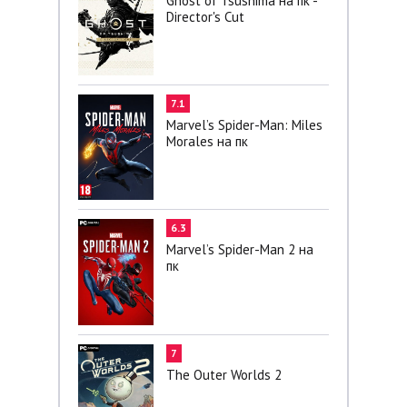
Ghost of Tsushima на пк -
Director's Cut
7.1
Marvel’s Spider-Man: Miles
Morales на пк
6.3
Marvel’s Spider-Man 2 на
пк
7
The Outer Worlds 2