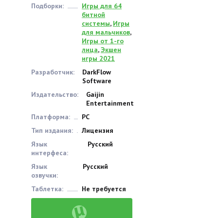
Подборки:
Игры для 64
битной
системы
,
Игры
для мальчиков
,
Игры от 1-го
лица
,
Экшен
игры 2021
Разработчик:
DarkFlow
Software
Издательство:
Gaijin
Entertainment
Платформа:
PC
Тип издания:
Лицензия
Язык
Русский
интерфеса:
Язык
Русский
озвучки:
Таблетка:
Не требуется