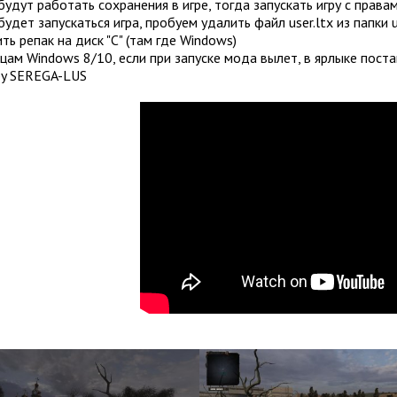
 будут работать сохранения в игре, тогда запускать игру с прав
 будет запускаться игра, пробуем удалить файл user.ltx из папки u
ить репак на диск "С" (там где Windows)
цам Windows 8/10, если при запуске мода вылет, в ярлыке поста
by SEREGA-LUS