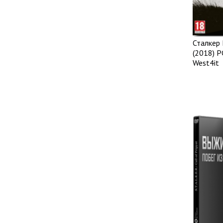
Сталкер 
(2018) P
West4it