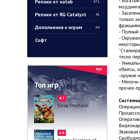
- Богатый
Репаки от xatab
471
моддинга 
- Заселен
Репаки от RG Catalyst
41
только за
фракциями
Дополнения к играм
66
- Полный 
- Окружен
Софт
некоторы
“Сталкера
тесно пер
- Уникаль
обвесы, з
-оружие 
- Мелочи 
Топ игр
прочее-пр
4.7
Системны
Scrap Mechanic
Операцион
Процессор
Оперативн
Видеокар
Звуковая 
6.8
Свободно