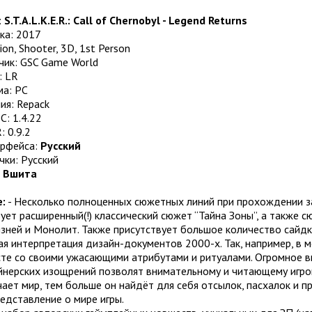
:
S.T.A.L.K.E.R.: Call of Chernobyl - Legend Returns
ка: 2017
ion, Shooter, 3D, 1st Person
чик: GSC Game World
: LR
а: PC
ия: Repack
С: 1.4.22
: 0.9.2
ерфейса:
Русский
чки: Русский
:
Вшита
:
- Несколько полноценных сюжетных линий при прохождении за
ует расширенный(!) классический сюжет “Тайна Зоны”, а также с
изней и Монолит. Также присутствует большое количество сайд
ая интерпретация дизайн-документов 2000-х. Так, например, в 
есте со своими ужасающими атрибутами и ритуалами. Огромное 
йнерских изощрений позволят внимательному и читающему игро
чает мир, тем больше он найдёт для себя отсылок, пасхалок и 
едставление о мире игры.