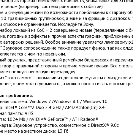
 набор авторских геймплейных новшеств, уникальных для ЗП (нап
в целом (например, система рандомных событий).
ие и симуляция жизни по возможности приближены к старому об
 10 традиционных группировок, а ещё и за фракции с диздоков: Че
 список не ограничивается. Исследуйте Зону.
набор локаций из СоС + 2 совершенно новые (переделанные с би
ие, погодные эффекты и прочие аспекты графики, приближенные
х авторских решений. Особое внимание уделяется ламповому р1
”. Звуковое сопровождение также порадует фанов, так как олдск
еплетается с чем-то новеньким.
ный оруж.пак, представленный ремейком билдовских и нереализ
атвор с правильной стороны и прочие мелкие правки. Все ство
имеет полную-неполную перезарядку.
из “того самого” : аномалии из диздоков, мутанты с диздоков и
очее, о чём долго упоминать, а можно просто взять и посмотре
е требования:
ная система: Windows 7 /Windows 8.1 / Windows 10
: Intel® Core™2 Duo 2.4 GHz / AMD Athlon(tm) X4
ая память: 4 Гб
та: 1024 Mb / nVIDIA® GeForce™ / ATI Radeon®
карта: Звуковое устройство, совместимое с DirectX® 9.0с
е место на жестком диске: 13 Гб