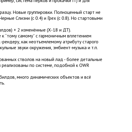
ример, система перков и прокачки ГГ) и для
разцу. Новые группировки. Полноценный старт не
рные Слизни (с 0.4) и Грех (с 0.8). Но стартовыми
лдов) + 2 изменённые (Х-18 и ДТ).
 к “тому самому” с гармоничным вплетением
-рендеру, как неотъемлемому атрибуту старого
ульные звуки окружения, эмбиент-музыка и т.п.
ованных стволов на новый лад - более детальные
лы реализованы по системе, подобной к OWR
 билдов, много динамических объектов и всё
ть.