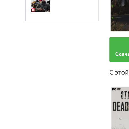
Скача
С этой