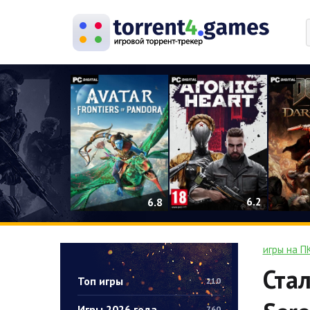
0
6.2
6.8
игры на П
Стал
Топ игры
210
Игры 2026 года
760