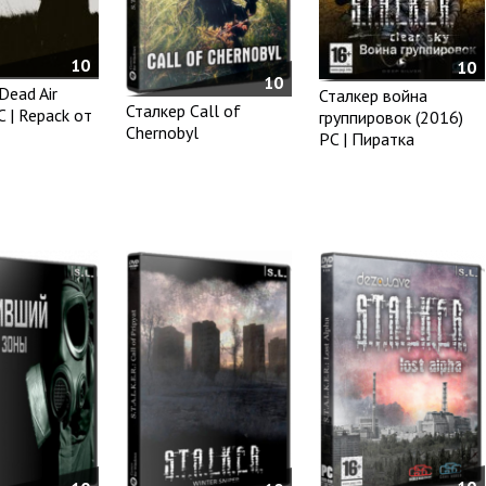
10
10
10
Dead Air
Сталкер война
Сталкер Call of
C | Repack от
группировок (2016)
Chernobyl
PC | Пиратка