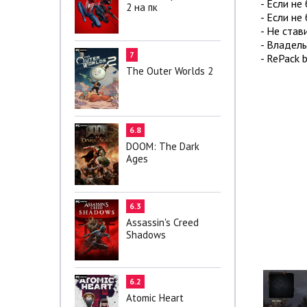
- Если не
2 на пк
- Если не
- Не став
- Владель
7
- RePack 
The Outer Worlds 2
6.8
DOOM: The Dark
Ages
6.3
Assassin's Creed
Shadows
6.2
Atomic Heart