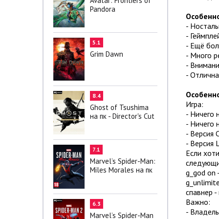
Avatar: Frontiers of
Pandora
Особенно
- Носталь
- Геймпле
5.1
- Ещё бол
Grim Dawn
- Много р
- Внимани
- Отличн
Особенно
8.4
Игра:
Ghost of Tsushima
- Ничего 
на пк - Director's Cut
- Ничего
- Версия С
- Версия L
7.1
Если хоти
Marvel’s Spider-Man:
следующи
Miles Morales на пк
g_god on 
g_unlimit
спавнер -
Важно:
6.3
- Владель
Marvel’s Spider-Man