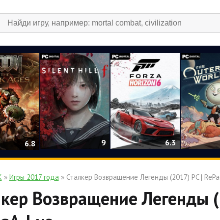
9
6.3
6.8
К
»
Игры 2017 года
» Сталкер Возвращение Легенды (2017) PC | RePa
кер Возвращение Легенды (2