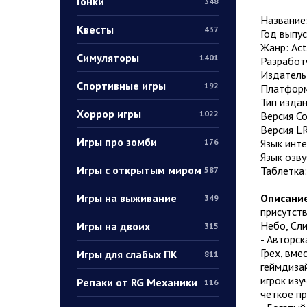
Гонки
348
Название
Квесты
437
Год выпус
Жанр: Act
Симуляторы
1401
Разработ
Издатель
Спортивные игры
192
Платформ
Тип издан
Хоррор игры
1022
Версия Со
Версия LR
Игры про зомби
Язык инт
176
Язык озву
Игры с открытым миром
Таблетка
587
Игры на выживание
Описание
349
присутств
Небо, Сл
Игры на двоих
315
- Авторск
Грех, вм
Игры для слабых ПК
811
геймдиза
игрок изу
Репаки от RG Механики
116
четкое пр