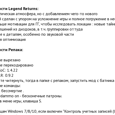
сти Legend Returns:
гическая атмосфера, но с добавлением чего-то нового
й сделан с упором на усложнение игры и полное погружение в не
ьше мотивации для ГГ, чтобы исследовать локации : новые тайн
ешений из диздоков, в т.ч. группировки оттуда
е к деталям, особенно по звуковой части
ая оптимизация
сти Репака:
не вырезано
 не перекодировано
оС: 1.4.22
R: 0.9.2
те читернуть, тогда в папке с репаком, запустить мод с батника 
е команды:
- бессмертие .
edammo on - бесконечные патроны.
 в меню игры, клавиша S.
цам Windows 7/8/10, если включен "Контроль учетных записей (U