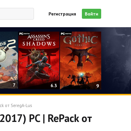
Регистрация
Войти
7
6.3
9
ck от SeregA-Lus
017) PC | RePack от