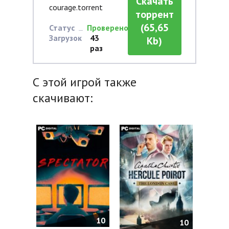
Скачать
courage.torrent
торрент
(65,65
Статус
Проверено
Загрузок
43
Kb)
раз
С этой игрой также
скачивают:
10
10