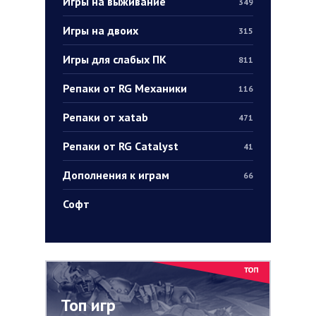
Игры на выживание
349
Игры на двоих
315
Игры для слабых ПК
811
Репаки от RG Механики
116
Репаки от xatab
471
Репаки от RG Catalyst
41
Дополнения к играм
66
Софт
Топ игр