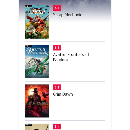
4.7
Scrap Mechanic
6.8
Avatar: Frontiers of
Pandora
5.1
Grim Dawn
8.4