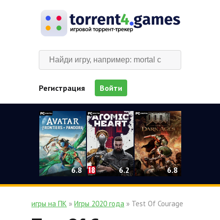
Регистрация
Войти
0
6.2
6.8
6.8
игры на ПК
»
Игры 2020 года
» Test Of Courage