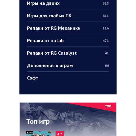
Игры на двоих
315
Игры для слабых ПК
811
Репаки от RG Механики
116
Репаки от xatab
471
Репаки от RG Catalyst
41
Дополнения к играм
66
Софт
Топ игр
4.7