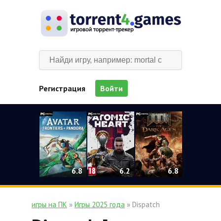
Регистрация
Войти
0
6.2
6.8
6.8
игры на ПК
»
Игры 2025 года
» Dispatch