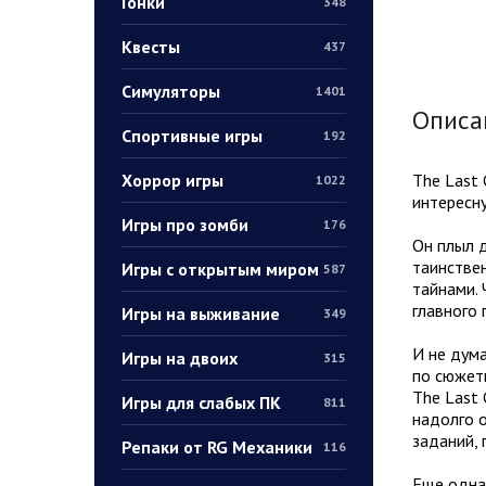
Гонки
348
Квесты
437
Симуляторы
1401
Описа
Спортивные игры
192
Хоррор игры
The Last 
1022
интересну
Игры про зомби
176
Он плыл д
таинстве
Игры с открытым миром
587
тайнами. 
главного 
Игры на выживание
349
И не дума
Игры на двоих
315
по сюжет
The Last 
Игры для слабых ПК
811
надолго о
заданий, 
Репаки от RG Механики
116
Еще одна 