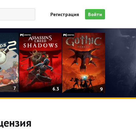
Регистрация
Войти
7
6.3
9
ицензия