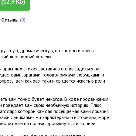
(12,9 Kb)
Отзывы
(0)
грустную, драматическую, но заодно и очень
екий «последний уголек».
 врасплох стихия заставила его высадиться на
ществами, врагами, головоломками, ловушками и
просы вам как раз-таки и придется искать в роли
чать вам точно будет некогда. В ходе продвижения
й поведает вам свою необычную историю. Плюс,
благодаря которой каждая посещаемая вами локация
нажи с уникальными характерами и историями, море
озволит вам на полную проникнуться историей.
создан таким образом, что с ним можно