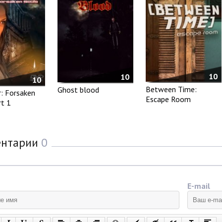
10
10
10
Between Time:
Ghost blood
r: Forsaken
Escape Room
rt 1
ентарии
0
E-mail