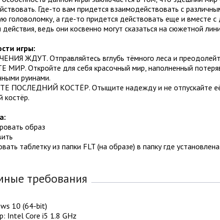
йствовать. Где-то вам придется взаимодействовать с различн
ю головоломку, а где-то придется действовать еще и вместе с
 действия, ведь они косвенно могут сказаться на сюжетной лини
сти игры:
НИЯ ЖДУТ. Отправляйтесь вглубь тёмного леса и преодолейте 
 МИР. Откройте для себя красочный мир, наполненный потеряв
нными руинами.
Е ПОСЛЕДНИЙ КОСТЁР. Отыщите надежду и не отпускайте её д
 костёр.
а:
ировать образ
вить
овать таблетку из папки FLT (на образе) в папку где установлена
мные требования
ws 10 (64-bit)
: Intel Core i5 1.8 GHz