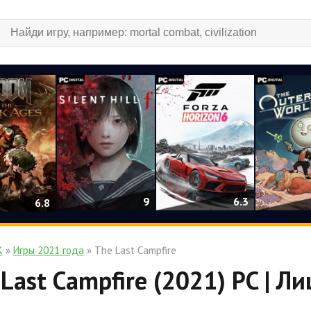
9
6.3
6.8
К
»
Игры 2021 года
» The Last Campfire
Last Campfire (2021) PC | Л