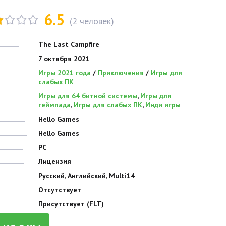
6.5
(
2
человек)
The Last Campfire
7 октября 2021
Игры 2021 года
/
Приключения
/
Игры для
слабых ПК
Игры для 64 битной системы
,
Игры для
геймпада
,
Игры для слабых ПК
,
Инди игры
Hello Games
Hello Games
PC
Лицензия
Русский, Английский, Multi14
Отсутствует
Присутствует (FLT)