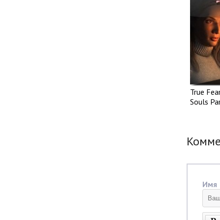
True Fea
Souls Pa
Комм
Имя