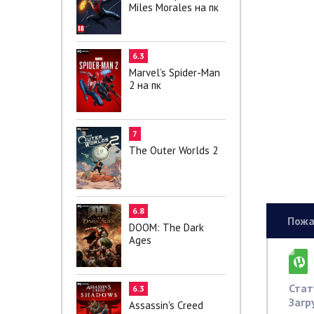
Miles Morales на пк
6.3
Marvel’s Spider-Man
2 на пк
7
The Outer Worlds 2
6.8
Пожа
DOOM: The Dark
Ages
Стат
6.3
Загр
Assassin's Creed