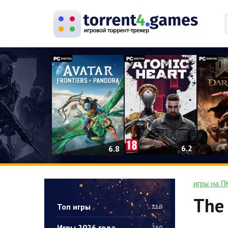
0
6.2
6.8
игры на П
The 
Топ игры
210
Игры 2026 года
760