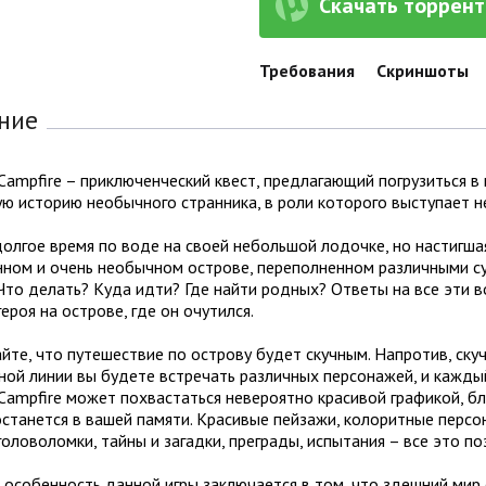
Скачать торрент 
Требования
Скриншоты
ние
Campfire – приключенческий квест, предлагающий погрузиться в 
ю историю необычного странника, в роли которого выступает н
олгое время по воде на своей небольшой лодочке, но настигшая
нном и очень необычном острове, переполненном различными су
Что делать? Куда идти? Где найти родных? Ответы на все эти во
героя на острове, где он очутился.
йте, что путешествие по острову будет скучным. Напротив, ску
ной линии вы будете встречать различных персонажей, и кажды
Campfire может похвастаться невероятно красивой графикой, 
станется в вашей памяти. Красивые пейзажи, колоритные персо
головоломки, тайны и загадки, преграды, испытания – все это п
особенность данной игры заключается в том, что здешний мир 