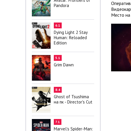
Avatar: Frontiers of
Оператив
Pandora
Видеокар
Место на 
6.1
Dying Light 2 Stay
Human: Reloaded
Edition
5.1
Grim Dawn
8.4
Ghost of Tsushima
на пк - Director's Cut
7.1
Marvel’s Spider-Man: