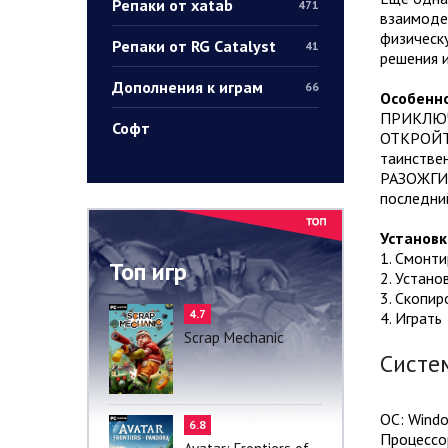
Репаки от xatab
471
взаимоде
физическу
Репаки от RG Catalyst
41
решения и
Дополнения к играм
66
Особенно
ПРИКЛЮЧЕ
Софт
ОТКРОЙТЕ
таинстве
РАЗОЖГИТ
последний
Установк
1. Смонт
Топ игр
2. Устано
3. Скопир
4.7
4. Играть
Scrap Mechanic
Систе
ОС: Windo
6.8
Процессор