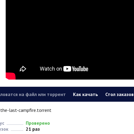
ловатся на файл или торрент
Как качать
Стол заказов
the-last-campfire.torrent
ус
Проверено
узок
21 раз