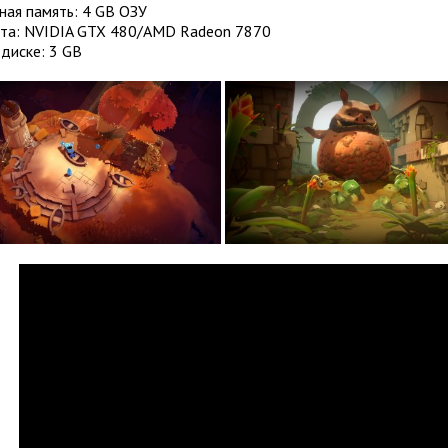
ная память: 4 GB ОЗУ
та: NVIDIA GTX 480/AMD Radeon 7870
диске: 3 GB