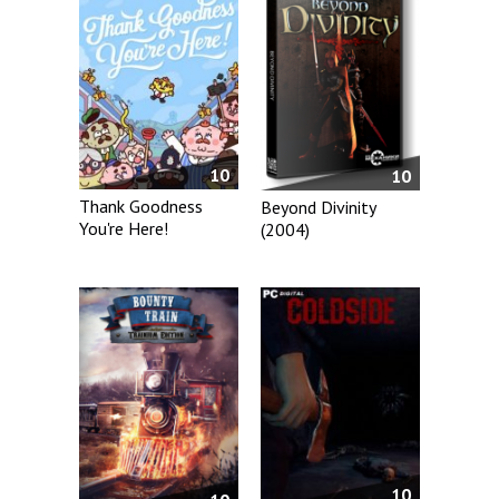
10
10
Thank Goodness
Beyond Divinity
You're Here!
(2004)
10