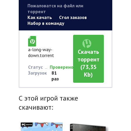
Пожаловатся на файл или
торрент
Как качать
Стол заказов
Набор в команду
a-long-way-
Скачать
down.torrent
торрент
(73,35
Статус
Проверено
Загрузок
81
Kb)
раз
С этой игрой также
скачивают: