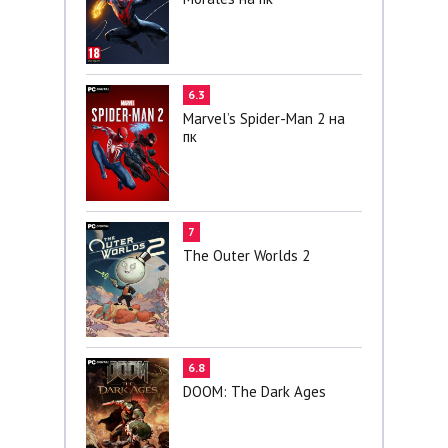
6.3
Marvel’s Spider-Man 2 на
пк
7
The Outer Worlds 2
6.8
DOOM: The Dark Ages