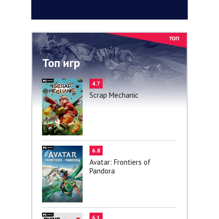
Топ игр
4.7
Scrap Mechanic
6.8
Avatar: Frontiers of
Pandora
6.1