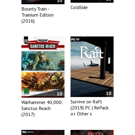
10
ColdSide
Bounty Train -
Trainium Edition
(2016)
10
10
Survive on Raft
Warhammer 40,000:
(2019) PC | RePack
Sanctus Reach
от Other s
(2017)