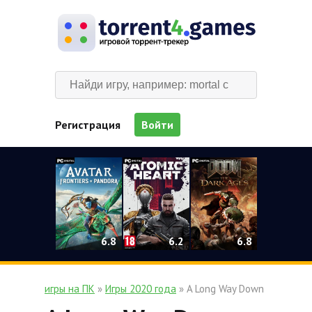
Регистрация
Войти
0
6.2
6.8
6.8
игры на ПК
»
Игры 2020 года
» A Long Way Down