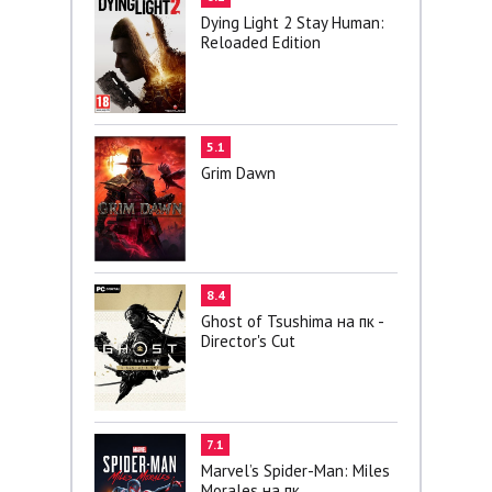
Dying Light 2 Stay Human:
Reloaded Edition
5.1
Grim Dawn
8.4
Ghost of Tsushima на пк -
Director's Cut
7.1
Marvel’s Spider-Man: Miles
Morales на пк