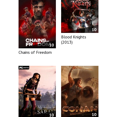
10
Blood Knights
(2013)
10
Chains of Freedom
10
10