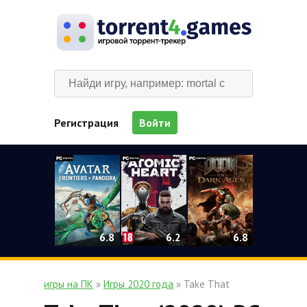
Регистрация
Войти
0
6.2
6.8
6.8
игры на ПК
»
Игры 2020 года
» Take That