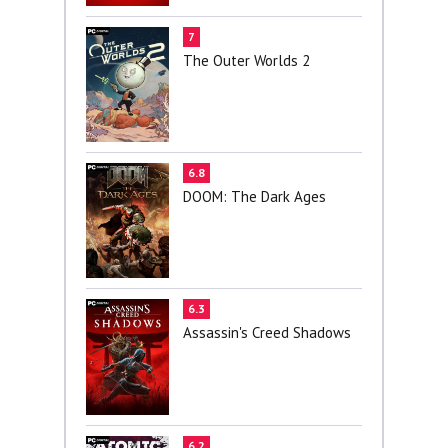
7
The Outer Worlds 2
6.8
DOOM: The Dark Ages
6.3
Assassin's Creed Shadows
6.2