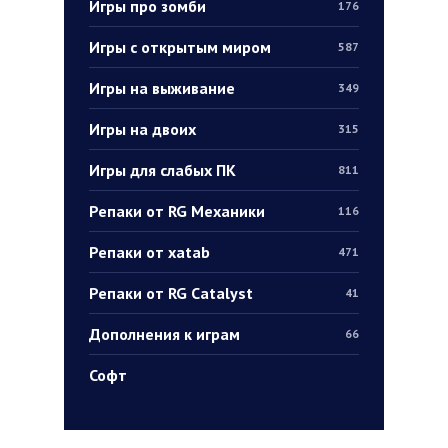
Игры про зомби
176
Игры с открытым миром
587
Игры на выживание
349
Игры на двоих
315
Игры для слабых ПК
811
Репаки от RG Механики
116
Репаки от xatab
471
Репаки от RG Catalyst
41
Дополнения к играм
66
Софт