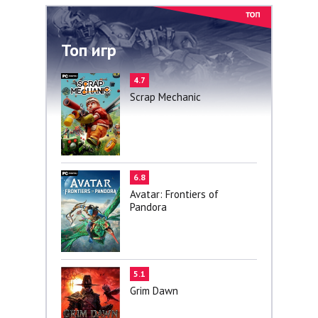
Топ игр
4.7
Scrap Mechanic
6.8
Avatar: Frontiers of
Pandora
5.1
Grim Dawn