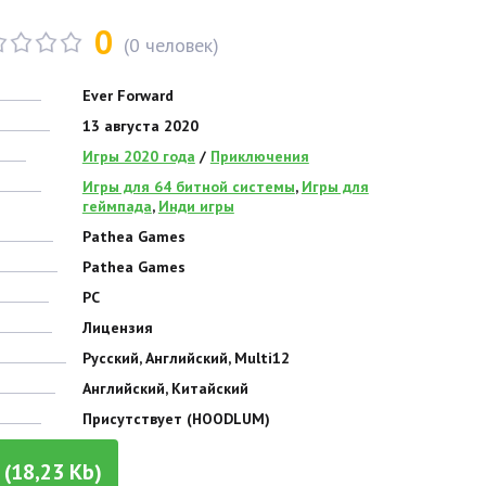
0
(
0
человек)
Ever Forward
13 августа 2020
Игры 2020 года
/
Приключения
Игры для 64 битной системы
,
Игры для
геймпада
,
Инди игры
Pathea Games
Pathea Games
PC
Лицензия
Русский, Английский, Multi12
Английский, Китайский
Присутствует (HOODLUM)
(18,23 Kb)