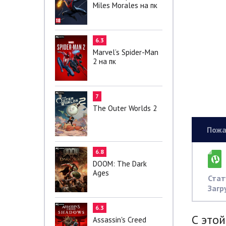
Miles Morales на пк
6.3
Marvel’s Spider-Man
2 на пк
7
The Outer Worlds 2
Пожа
6.8
DOOM: The Dark
Ages
Стат
Загр
6.3
С этой
Assassin's Creed