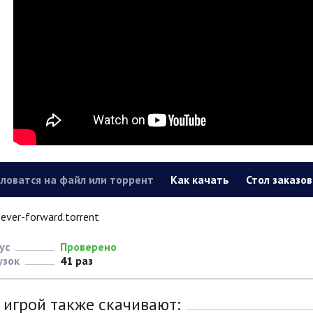
ловатся на файл или торрент
Как качать
Стол заказов
ever-forward.torrent
ус
Проверено
узок
41 раз
 игрой также скачивают: