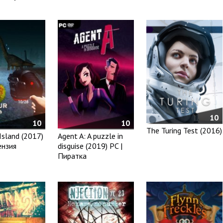
10
10
10
The Turing Test (2016)
Island (2017)
Agent A: A puzzle in
ензия
disguise (2019) PC |
Пиратка