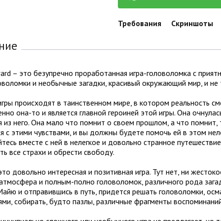
Требования
Скриншоты
ние
ard – это безупречно проработанная игра-головоломка с прият
оволомки и необычные загадки, красивый окружающий мир, и не
гры происходят в таинственном мире, в котором реальность с
енно она-то и является главной героиней этой игры. Она очнула
 из него. Она мало что помнит о своем прошлом, а что помнит, 
я с этими чувствами, и вы должны будете помочь ей в этом нел
тесь вместе с ней в нелегкое и довольно странное путешествие
ь все страхи и обрести свободу.
это довольно интересная и позитивная игра. Тут нет, ни жестоко
атмосфера и полным-полно головоломок, различного рода загадо
айю и отправившись в путь, придется решать головоломки, осм
ми, собирать, будто пазлы, различные фрагменты воспоминаний
инципиально сложного или необычного игра не предлагает, но т