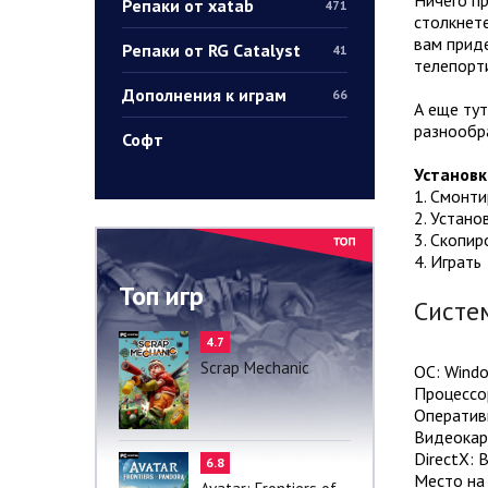
Репаки от xatab
471
столкнете
вам приде
Репаки от RG Catalyst
41
телепорти
Дополнения к играм
66
А еще тут
разнообр
Софт
Установк
1. Смонт
2. Устано
3. Скопир
4. Играть
Топ игр
Систе
4.7
Scrap Mechanic
ОС: Windo
Процессор
Оператив
Видеокар
DirectX: 
6.8
Место на 