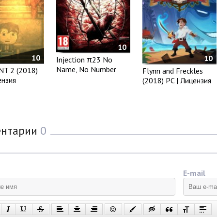
10
10
10
Injection π23 No
Name, No Number
NT 2 (2018)
Flynn and Freckles
ензия
(2018) PC | Лицензия
ентарии
0
E-mail