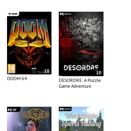
10
10
DOOM 64
DESORDRE: A Puzzle
Game Adventure