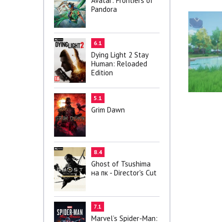
Avatar: Frontiers of
Pandora
6.1
Dying Light 2 Stay
Human: Reloaded
Edition
5.1
Grim Dawn
8.4
Ghost of Tsushima
на пк - Director's Cut
7.1
Marvel’s Spider-Man: