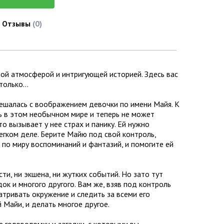
Отзывы
(0)
ной атмосферой и интригующей историей. Здесь вас
 только…
мешалась с воображением девочки по имени Майя. К
сь в этом необычном мире и теперь не может
то вызывает у нее страх и панику. Ей нужно
егком деле. Берите Майю под свой контроль,
 по миру воспоминаний и фантазий, и помогите ей
сти, ни экшена, ни жутких событий. Но зато тут
к и многого другого. Вам же, взяв под контроль
атривать окружение и следить за всеми его
 Майи, и делать многое другое.
е головоломки и загадки, с которыми вы