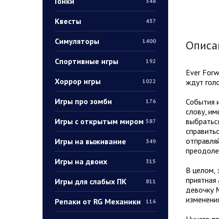
Гонки
348
Квесты
437
Симуляторы
1400
Описа
Спортивные игры
192
Ever Forw
Хоррор игры
ждут гол
1022
Игры про зомби
События и
176
слову, им
Игры с открытым миром
выбраться
587
справитьс
отправляй
Игры на выживание
349
преодолет
Игры на двоих
315
В целом, 
приятная 
Игры для слабых ПК
811
девочку М
изменения
Репаки от RG Механики
116
Ничего пр