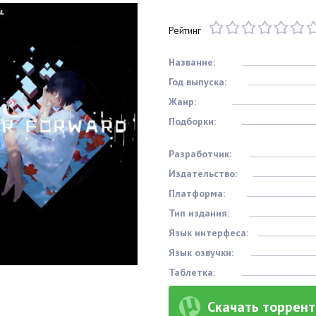
Рейтинг
Название:
Год выпуска:
Жанр:
Подборки:
Разработчик:
Издательство:
Платформа:
Тип издания:
Язык интерфеса:
Язык озвучки:
Таблетка:
Скачать торрент 