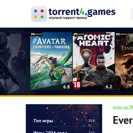
0
6.2
6.8
игры на П
Ever
Топ игры
210
Игры 2026 года
760