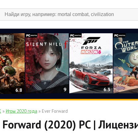
9
6.3
6.8
К
»
Игры 2020 года
» Ever Forward
 Forward (2020) PC | Лиценз