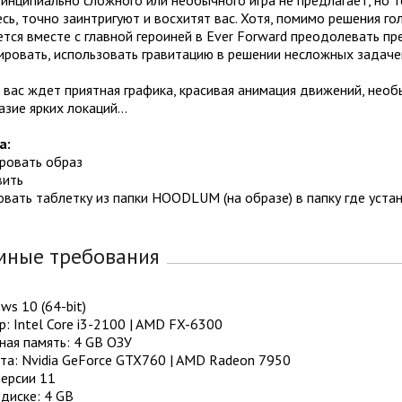
сь, точно заинтригуют и восхитят вас. Хотя, помимо решения го
тся вместе с главной героиней в Ever Forward преодолевать пр
ровать, использовать гравитацию в решении несложных задачек,
 вас ждет приятная графика, красивая анимация движений, необ
азие ярких локаций…
а:
ировать образ
вить
овать таблетку из папки HOODLUM (на образе) в папку где уста
мные требования
ws 10 (64-bit)
: Intel Core i3-2100 | AMD FX-6300
ная память: 4 GB ОЗУ
та: Nvidia GeForce GTX760 | AMD Radeon 7950
Версии 11
диске: 4 GB