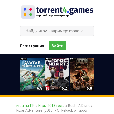
Регистрация
Войти
0
6.2
6.8
6.8
игры на ПК
»
Игры 2018 года
» Rush: A Disney
Pixar Adventure (2018) PC | RePack от qoob