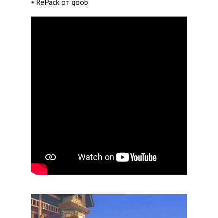
▪ RePack от qoob