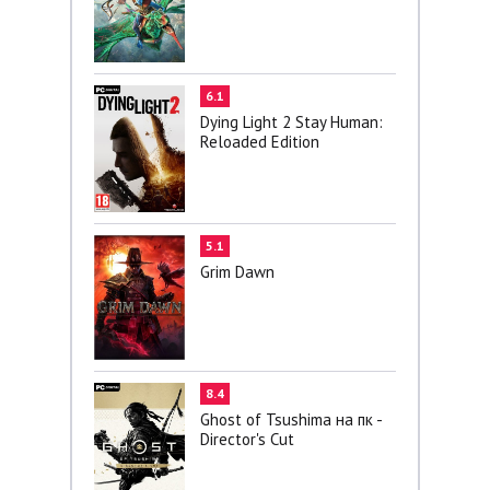
6.1
Dying Light 2 Stay Human:
Reloaded Edition
5.1
Grim Dawn
8.4
Ghost of Tsushima на пк -
Director's Cut