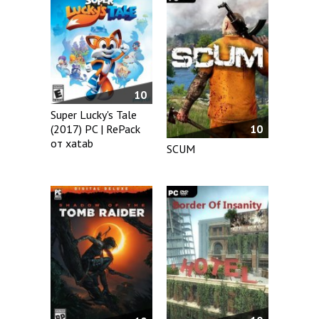
10
Super Lucky's Tale
(2017) PC | RePack
10
от xatab
SCUM