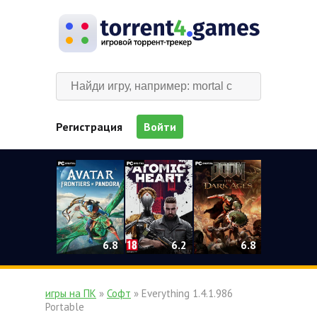
Регистрация
Войти
0
6.2
6.8
6.8
игры на ПК
»
Софт
» Everything 1.4.1.986
Portable