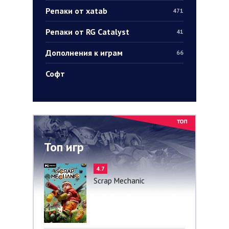
Репаки от xatab
471
Репаки от RG Catalyst
41
Дополнения к играм
66
Софт
Топ игр
4.7
Scrap Mechanic