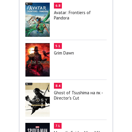
6.8
Avatar: Frontiers of
Pandora
5.1
Grim Dawn
8.4
Ghost of Tsushima на пк -
Director's Cut
7.1