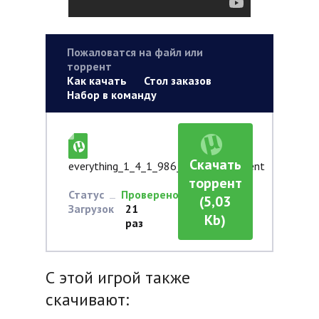
Пожаловатся на файл или
торрент
Как качать
Стол заказов
Набор в команду
Скачать
everything_1_4_1_986__portable.torrent
торрент
Статус
Проверено
(5,03
Загрузок
21
Kb)
раз
С этой игрой также
скачивают: