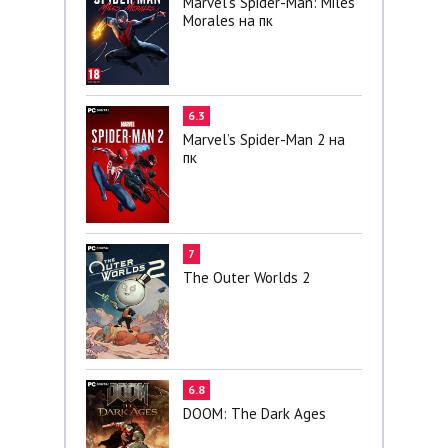
Marvel’s Spider-Man: Miles
Morales на пк
6.3
Marvel’s Spider-Man 2 на
пк
7
The Outer Worlds 2
6.8
DOOM: The Dark Ages