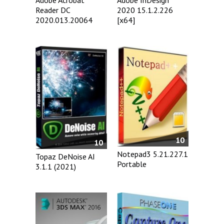
Adobe Acrobat
Adobe InDesign
Reader DC
2020 15.1.2.226
2020.013.20064
[x64]
10
10
Notepad3 5.21.227.1
Topaz DeNoise AI
Portable
3.1.1 (2021)