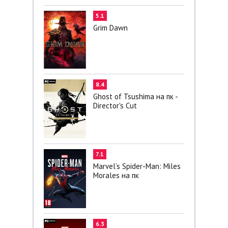
5.1
Grim Dawn
8.4
Ghost of Tsushima на пк -
Director's Cut
7.1
Marvel’s Spider-Man: Miles
Morales на пк
6.3