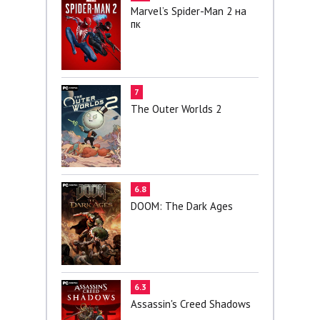
Marvel’s Spider-Man 2 на
пк
7
The Outer Worlds 2
6.8
DOOM: The Dark Ages
6.3
Assassin's Creed Shadows