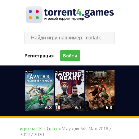
Регистрация
Войти
0
6.2
6.8
6.8
игры на ПК
»
Софт
» Vray для 3ds Max 2018 /
2019 / 2020