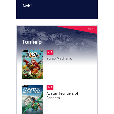
Софт
Топ игр
4.7
Scrap Mechanic
6.8
Avatar: Frontiers of
Pandora