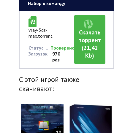
Набор в команду
vray-3ds-
Скачать
max.torrent
торрент
(21,42
Статус
Проверено
Загрузок
970
Kb)
раз
С этой игрой также
скачивают:
10