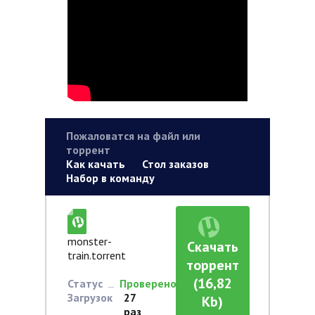
Пожаловатся на файл или
торрент
Как качать
Стол заказов
Набор в команду
monster-
Скачать
train.torrent
торрент
(16,82
Статус
Проверено
Загрузок
27
Kb)
раз