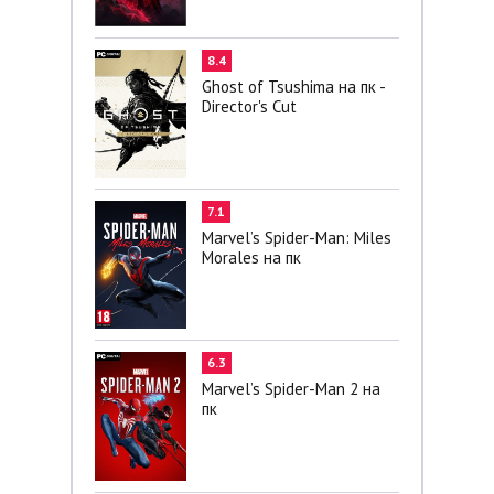
8.4
Ghost of Tsushima на пк -
Director's Cut
7.1
Marvel’s Spider-Man: Miles
Morales на пк
6.3
Marvel’s Spider-Man 2 на
пк