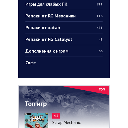
Игры для слабых ПК
811
Репаки от RG Механики
116
Репаки от xatab
471
Репаки от RG Catalyst
41
Дополнения к играм
66
Софт
Топ игр
4.7
Scrap Mechanic