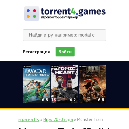
Регистрация
Войти
0
6.2
6.8
6.8
игры на ПК
»
Игры 2020 года
» Monster Train