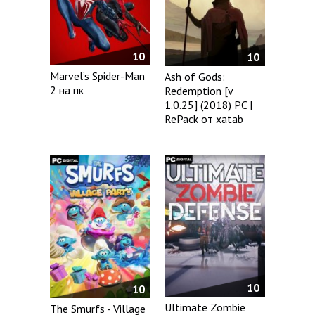
10
10
Marvel’s Spider-Man
Ash of Gods:
2 на пк
Redemption [v
1.0.25] (2018) PC |
RePack от xatab
10
10
Ultimate Zombie
The Smurfs - Village