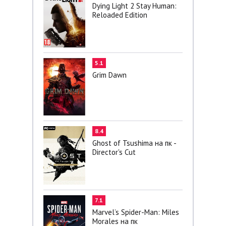
Dying Light 2 Stay Human:
Reloaded Edition
5.1
Grim Dawn
8.4
Ghost of Tsushima на пк -
Director's Cut
7.1
Marvel’s Spider-Man: Miles
Morales на пк