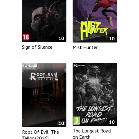
10
10
Sign of Silence
Mist Hunter
10
10
The Longest Road
Root Of Evil: The
on Earth
Tailor (2016)