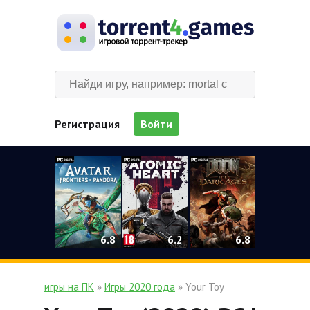
Регистрация
Войти
0
6.2
6.8
6.8
игры на ПК
»
Игры 2020 года
» Your Toy