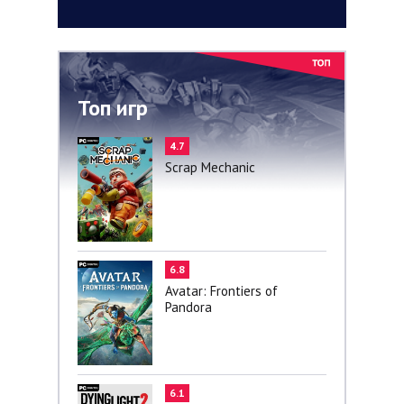
Топ игр
4.7
Scrap Mechanic
6.8
Avatar: Frontiers of
Pandora
6.1