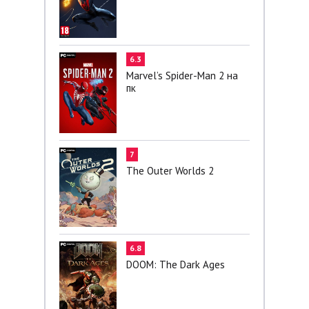
6.3
Marvel’s Spider-Man 2 на
пк
7
The Outer Worlds 2
6.8
DOOM: The Dark Ages