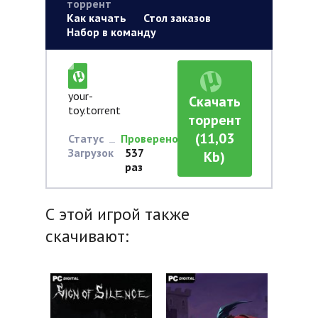
торрент
Как качать
Стол заказов
Набор в команду
your-
Скачать
toy.torrent
торрент
(11,03
Статус
Проверено
Загрузок
537
Kb)
раз
С этой игрой также
скачивают: