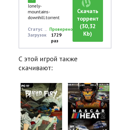
lonely-
Скачать
mountains-
downhill.torrent
торрент
(30,32
Статус
Проверено
Kb)
Загрузок
1729
раз
С этой игрой также
скачивают: