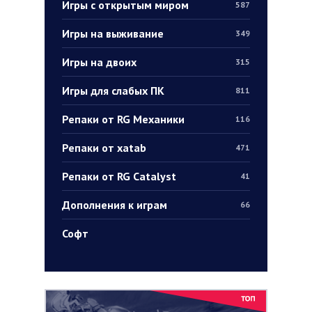
Игры с открытым миром
587
Игры на выживание
349
Игры на двоих
315
Игры для слабых ПК
811
Репаки от RG Механики
116
Репаки от xatab
471
Репаки от RG Catalyst
41
Дополнения к играм
66
Софт