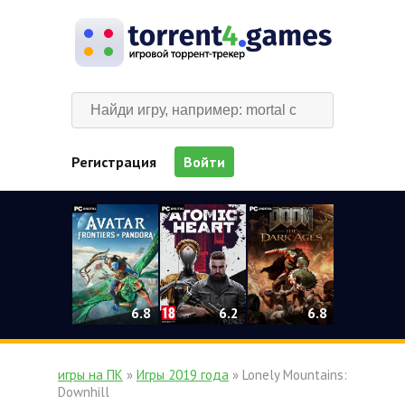
Регистрация
Войти
0
6.2
6.8
6.8
игры на ПК
»
Игры 2019 года
» Lonely Mountains:
Downhill