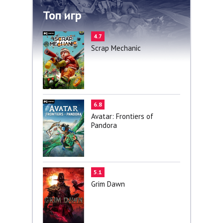
Топ игр
4.7
Scrap Mechanic
6.8
Avatar: Frontiers of
Pandora
5.1
Grim Dawn