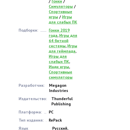
/
Гонки
/
Симуляторы
/
Спортивные
игры
/
Игры
для слабых ПК
Подборки:
Гонки 2019
года
,
Игры для
64 битной
системы
,
Игры
для геймпада
,
Игры для
слабых ПК
,
Инди игры
,
Спортивные
симуляторы
Разработчик:
Megagon
Industries
Издательство:
Thunderful
Publishing
Платформа:
PC
Тип издания:
RePack
Язык
Русский,