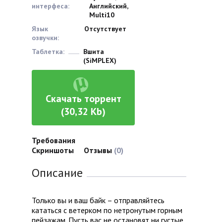
интерфеса:
Английский,
Multi10
Язык
Отсутствует
озвучки:
Таблетка:
Вшита
(SiMPLEX)
Скачать торрент
(30,32 Kb)
Требования
Скриншоты
Отзывы
(0)
Описание
Только вы и ваш байк – отправляйтесь
кататься с ветерком по нетронутым горным
пейзажам. Пусть вас не остановят ни густые