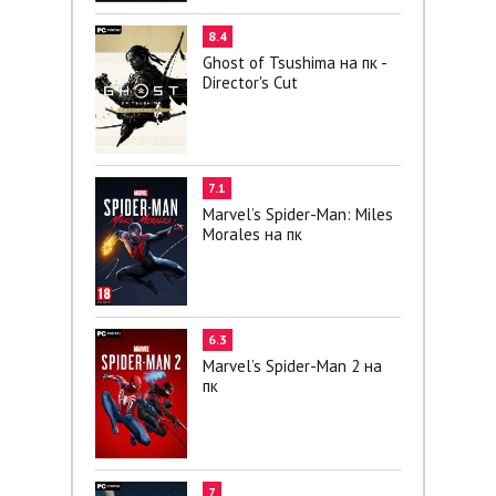
8.4
Ghost of Tsushima на пк -
Director's Cut
7.1
Marvel’s Spider-Man: Miles
Morales на пк
6.3
Marvel’s Spider-Man 2 на
пк
7