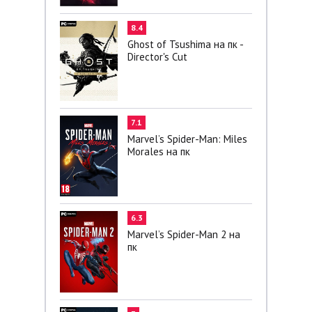
8.4
Ghost of Tsushima на пк -
Director's Cut
7.1
Marvel’s Spider-Man: Miles
Morales на пк
6.3
Marvel’s Spider-Man 2 на
пк