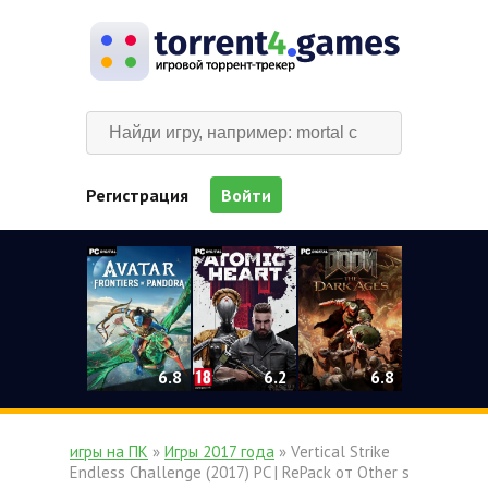
Регистрация
Войти
0
6.2
6.8
6.8
игры на ПК
»
Игры 2017 года
» Vertical Strike
Endless Challenge (2017) PC | RePack от Other s