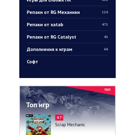
Репаки от RG Механики
116
Репаки от xatab
471
Репаки от RG Catalyst
41
Дополнения к играм
66
Софт
Топ игр
4.7
Scrap Mechanic