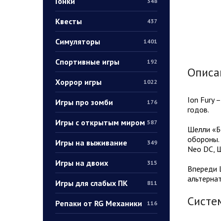
Гонки
348
Квесты
437
Симуляторы
1401
Спортивные игры
192
Описа
Хоррор игры
1022
Ion Fury 
Игры про зомби
176
годов.
Игры с открытым миром
587
Шелли «Б
обороны. 
Игры на выживание
349
Neo DC, Ш
Игры на двоих
315
Впереди 
альтерна
Игры для слабых ПК
811
Систе
Репаки от RG Механики
116