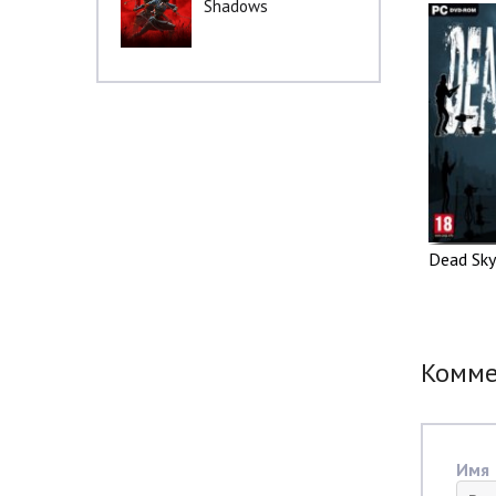
Shadows
Dead Sky
Комм
Имя