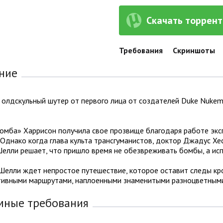
Скачать торрент 
Требования
Скриншоты
ние
– олдскульный шутер от первого лица от создателей Duke Nukem 
омба» Харрисон получила свое прозвище благодаря работе экс
Однако когда глава культа трансгуманистов, доктор Джадус Хе
елли решает, что пришло время не обезвреживать бомбы, а исп
Шелли ждет непростое путешествие, которое оставит следы кро
тивными маршрутами, наплоенными знаменитыми разноцветными
мные требования