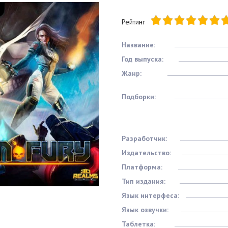
Рейтинг
Название:
Год выпуска:
Жанр:
Подборки:
Разработчик:
Издательство:
Платформа:
Тип издания:
Язык интерфеса:
Язык озвучки:
Таблетка: