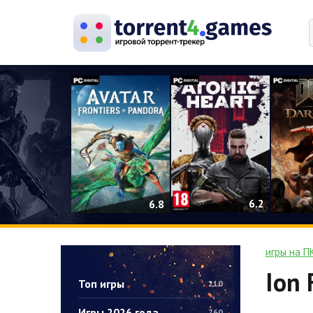
0
6.2
6.8
игры на П
Ion 
Топ игры
210
Игры 2026 года
760