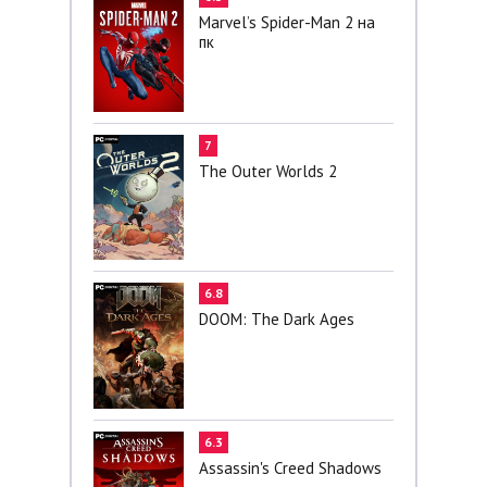
Marvel’s Spider-Man 2 на
пк
7
The Outer Worlds 2
6.8
DOOM: The Dark Ages
6.3
Assassin's Creed Shadows