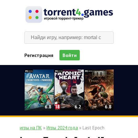
Регистрация
Войти
0
6.2
6.8
6.8
игры на ПК
»
Игры 2024 года
» Last Epoch