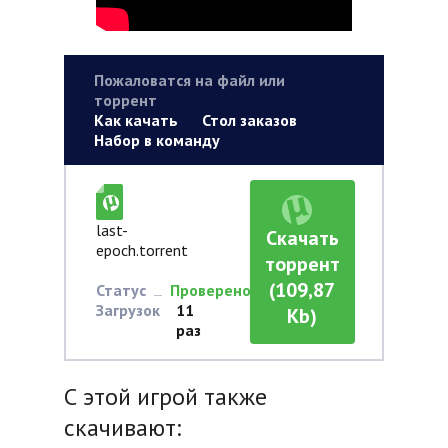
Пожаловатся на файл или
торрент
Как качать
Стол заказов
Набор в команду
last-
Скачать
epoch.torrent
торрент
(109,87
Статус
Проверено
Загрузок
11
Kb)
раз
С этой игрой также
скачивают: