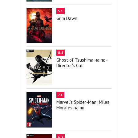
5.1
Grim Dawn
8.4
Ghost of Tsushima на пк -
Director's Cut
7.1
Marvel’s Spider-Man: Miles
Morales на пк
6.3