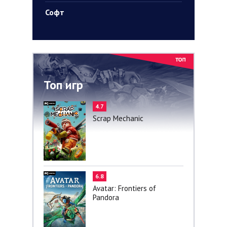
Софт
Топ игр
4.7
Scrap Mechanic
6.8
Avatar: Frontiers of
Pandora