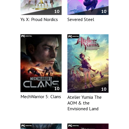
10
10
Ys X: Proud Nordics
Severed Steel
10
10
MechWarrior 5: Clans
Atelier Yumia The
AOM & the
Envisioned Land