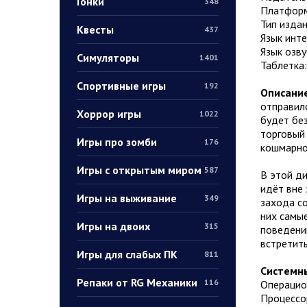
Гонки
348
Платформ
Тип издан
Квесты
437
Язык инт
Язык озву
Симуляторы
1401
Таблетка
Спортивные игры
192
Описание
отправилс
Хоррор игры
1022
будет без
торговый 
Игры про зомби
176
кошмарно
Игры с открытым миром
587
В этой ди
идёт вне 
Игры на выживание
349
захода со
них самые
Игры на двоих
315
поведении
встретить
Игры для слабых ПК
811
Системны
Репаки от RG Механики
116
Операцион
Процессор