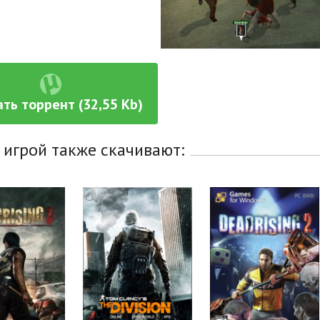
ть торрент (32,55 Kb)
 игрой также скачивают: