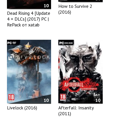
10
How to Survive 2
(2016)
Dead Rising 4 [Update
4 + DLCs] (2017) PC |
RePack от xatab
10
10
Livelock (2016)
Afterfall: Insanity
(2011)