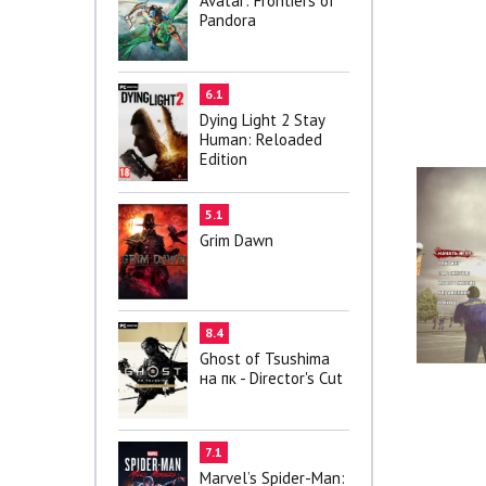
Avatar: Frontiers of
Pandora
6.1
Dying Light 2 Stay
Human: Reloaded
Edition
5.1
Grim Dawn
8.4
Ghost of Tsushima
на пк - Director's Cut
7.1
Marvel’s Spider-Man: