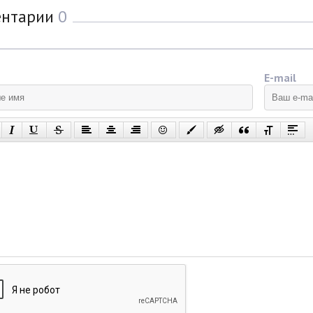
ентарии
0
E-mail