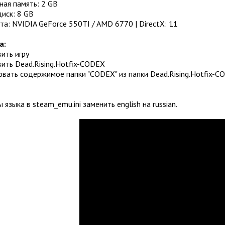
ная память: 2 GB
иск: 8 GB
а: NVIDIA GeForce 550TI / AMD 6770 | DirectX: 11
а:
вить игру
вить Dead.Rising.Hotfix-CODEX
овать содержимое папки "CODEX" из папки Dead.Rising.Hotfix-CO
 языка в steam_emu.ini заменить english на russian.