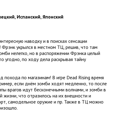
мецкий, Испанский, Японский
интересную наводку и в поисках сенсации
! Фрэнк укрылся в местном ТЦ, решив, что там
омби нелегко, но в распоряжении Фрэнка целый
о угодно, по ходу дела раскрывая тайну
д похода по магазинам! В игре Dead Rising время
пример, если днём зомби ходят медленно, то после
олпы врагов идут бесконечными волнами, и зомби в
 жизни, что отразилось на их внешности и
рт, самодельное оружие и пр. Также в ТЦ можно
оизошло.