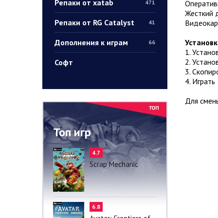
Репаки от xatab
Оператив
471
Жесткий д
Репаки от RG Catalyst
Видеокарт
41
Дополнения к играм
Установк
66
1. Устано
2. Устано
Софт
3. Скопир
4. Играть
Для смены
Топ игр
4.7
Scrap Mechanic
6.8