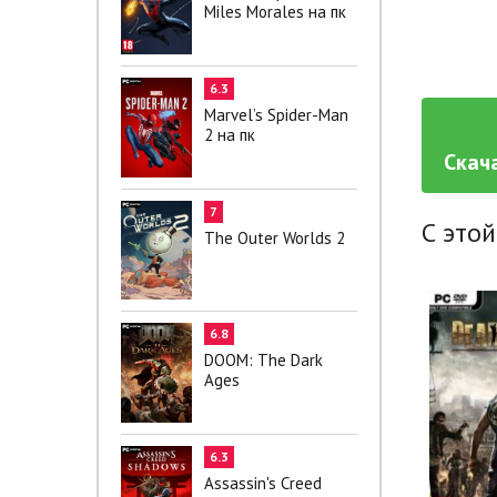
Miles Morales на пк
6.3
Marvel’s Spider-Man
2 на пк
Скача
7
С этой
The Outer Worlds 2
6.8
DOOM: The Dark
Ages
6.3
Assassin's Creed