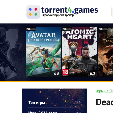
0
6.2
6.8
игры на П
Dead
Топ игры
210
Игры 2026 года
760