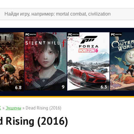
9
6.3
6.8
К
»
Экшены
» Dead Rising (2016)
 Rising (2016)