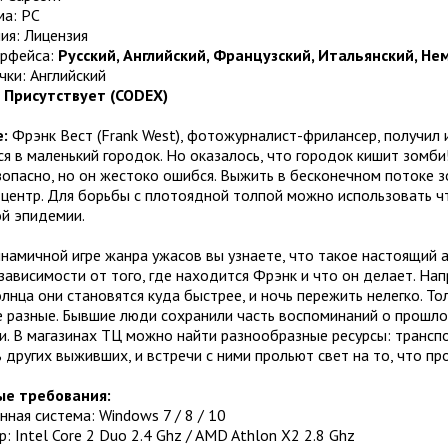
а: PC
ия: Лицензия
ерфейса:
Русский, Английский, Французский, Итальянский, Не
чки: Английский
:
Присутствует (CODEX)
:
Фрэнк Вест (Frank West), фотожурналист-фрилансер, получил 
я в маленький городок. Но оказалось, что городок кишит зомби
опасно, но он жестоко ошибся. Выжить в бесконечном потоке з
центр. Для борьбы с плотоядной толпой можно использовать чт
й эпидемии.
намичной игре жанра ужасов вы узнаете, что такое настоящий а
зависимости от того, где находится Фрэнк и что он делает. На
лнца они становятся куда быстрее, и ночь пережить нелегко. Т
 разные. Бывшие люди сохранили часть воспоминаний о прошлой
. В магазинах ТЦ можно найти разнообразные ресурсы: транспо
 других выживших, и встречи с ними прольют свет на то, что пр
е требования:
ная система: Windows 7 / 8 / 10
: Intel Core 2 Duo 2.4 Ghz / AMD Athlon X2 2.8 Ghz