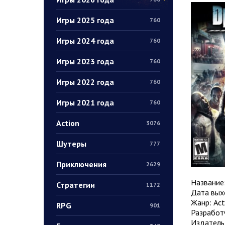
Игры 2025 года
760
Игры 2024 года
760
Игры 2023 года
760
Игры 2022 года
760
Игры 2021 года
760
Action
3076
Шутеры
777
Приключения
2629
Название
Стратегии
1172
Дата выхо
Жанр: Act
RPG
901
Разработ
Издатель