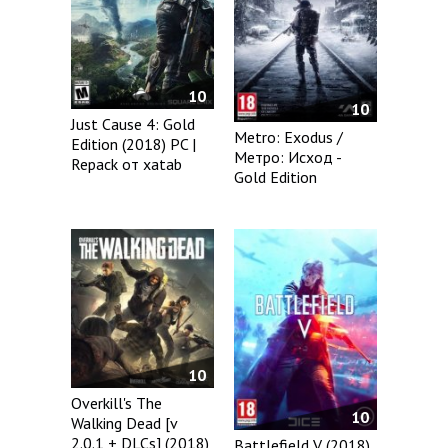
10
10
Just Cause 4: Gold
Metro: Exodus /
Edition (2018) PC |
Метро: Исход -
Repack от xatab
Gold Edition
10
Overkill's The
10
Walking Dead [v
2.0.1 + DLCs] (2018)
Battlefield V (2018)