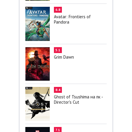
6.8
Avatar: Frontiers of
Pandora
5.1
Grim Dawn
8.4
Ghost of Tsushima на пк -
Director's Cut
7.1