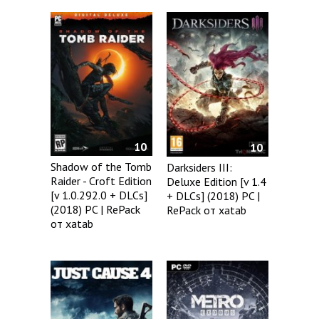
10
10
Shadow of the Tomb
Darksiders III:
Raider - Croft Edition
Deluxe Edition [v 1.4
[v 1.0.292.0 + DLCs]
+ DLCs] (2018) PC |
(2018) PC | RePack
RePack от xatab
от xatab