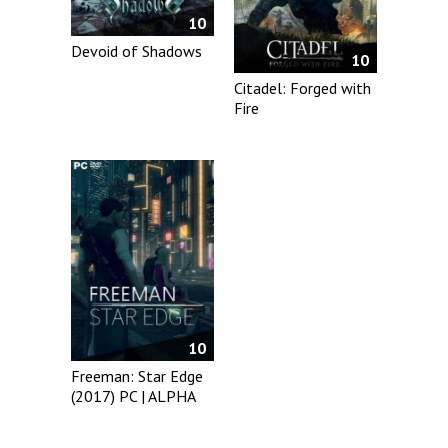
10
Devoid of Shadows
10
Citadel: Forged with
Fire
10
Freeman: Star Edge
(2017) PC | ALPHA