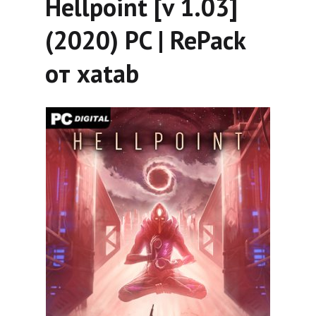
Hellpoint [v 1.03]
(2020) PC | RePack
от xatab