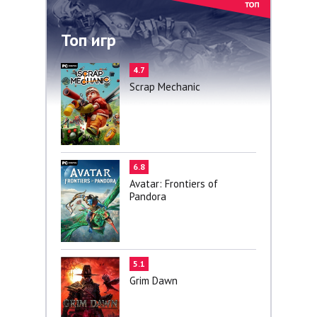
Топ игр
4.7
Scrap Mechanic
6.8
Avatar: Frontiers of
Pandora
5.1
Grim Dawn