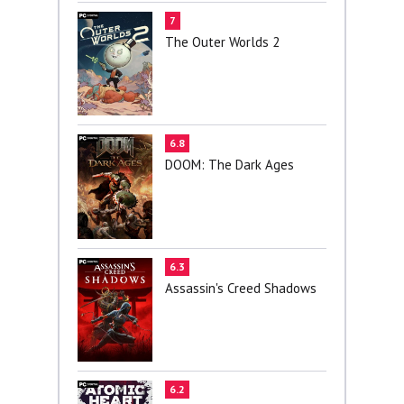
7
The Outer Worlds 2
6.8
DOOM: The Dark Ages
6.3
Assassin's Creed Shadows
6.2