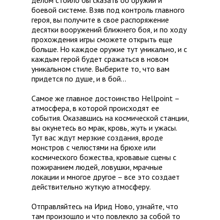
делом стоило бы сказать об оружии и
боевой системе. Взяв под контроль главного
героя, вы получите в свое распоряжение
десятки вооружений ближнего боя, и по ходу
прохождения игры сможете открыть еще
больше. Но каждое оружие тут уникально, и с
каждым герой будет сражаться в новом
уникальном стиле. Выберите то, что вам
придется по душе, и в бой…
Самое же главное достоинство Hellpoint –
атмосфера, в которой происходят ее
события. Оказавшись на космической станции,
вы окунетесь во мрак, кровь, жуть и ужасы.
Тут вас ждут мерзкие создания, вроде
монстров с челюстями на брюхе или
космического божества, кровавые сцены с
пожиранием людей, ловушки, мрачные
локации и многое другое – все это создает
действительно жуткую атмосферу.
Отправляйтесь на Ирид Ново, узнайте, что
там произошло и что повлекло за собой то