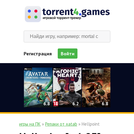
Регистрация
Войти
0
6.2
6.8
6.8
игры на ПК
»
Репаки от xatab
» Hellpoint