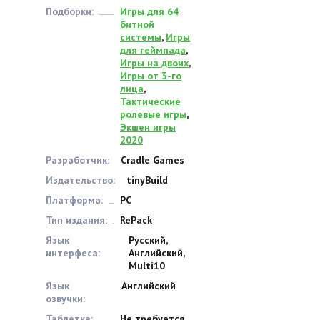
Подборки:
Игры для 64
битной
системы
,
Игры
для геймпада
,
Игры на двоих
,
Игры от 3-го
лица
,
Тактические
ролевые игры
,
Экшен игры
2020
Разработчик:
Cradle Games
Издательство:
tinyBuild
Платформа:
PC
Тип издания:
RePack
Язык
Русский,
интерфеса:
Английский,
Multi10
Язык
Английский
озвучки:
Таблетка:
Не требуется