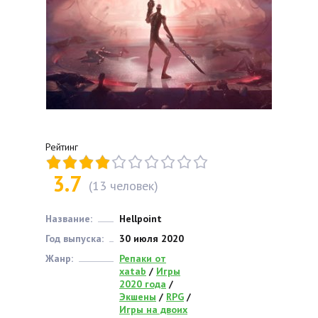
Рейтинг
3.7
(
13
человек)
Название:
Hellpoint
Год выпуска:
30 июля 2020
Жанр:
Репаки от
xatab
/
Игры
2020 года
/
Экшены
/
RPG
/
Игры на двоих