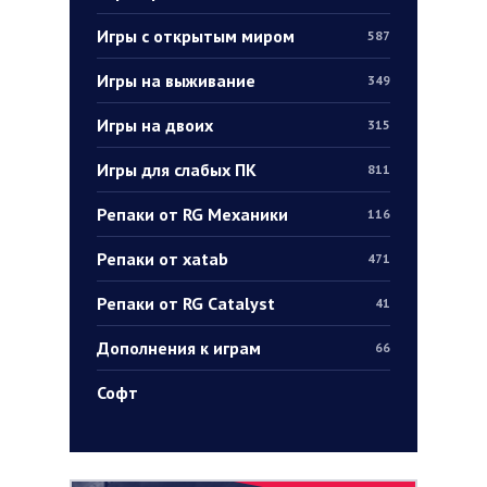
Игры с открытым миром
587
Игры на выживание
349
Игры на двоих
315
Игры для слабых ПК
811
Репаки от RG Механики
116
Репаки от xatab
471
Репаки от RG Catalyst
41
Дополнения к играм
66
Софт