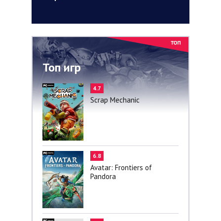
Топ игр
4.7
Scrap Mechanic
6.8
Avatar: Frontiers of
Pandora