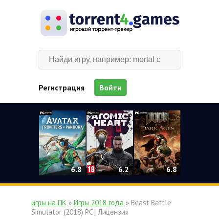
Регистрация
Войти
0
6.2
6.8
6.8
игры на ПК
»
Игры 2018 года
» Beast Battle
Simulator (2018) PC | Лицензия