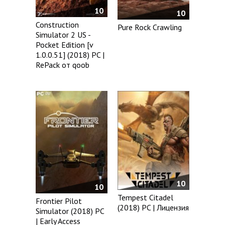
10
10
Construction
Pure Rock Crawling
Simulator 2 US -
Pocket Edition [v
1.0.0.51] (2018) PC |
RePack от qoob
10
10
Tempest Citadel
Frontier Pilot
(2018) PC | Лицензия
Simulator (2018) PC
| Early Access