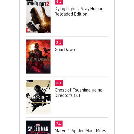
6.1
Dying Light 2 Stay Human:
Reloaded Edition
5.1
Grim Dawn
8.4
Ghost of Tsushima на пк -
Director's Cut
7.1
Marvel’s Spider-Man: Miles