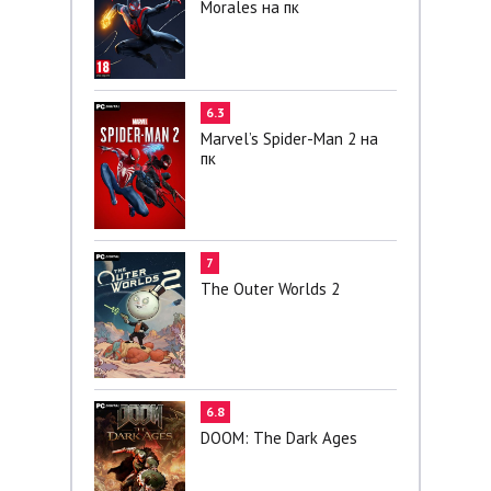
Morales на пк
6.3
Marvel’s Spider-Man 2 на
пк
7
The Outer Worlds 2
6.8
DOOM: The Dark Ages