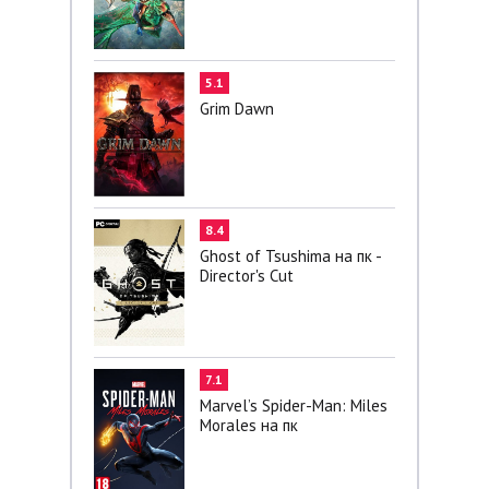
5.1
Grim Dawn
8.4
Ghost of Tsushima на пк -
Director's Cut
7.1
Marvel’s Spider-Man: Miles
Morales на пк