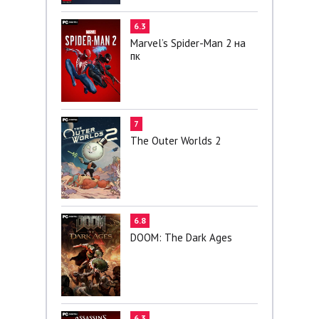
6.3
Marvel’s Spider-Man 2 на
пк
7
The Outer Worlds 2
6.8
DOOM: The Dark Ages
6.3