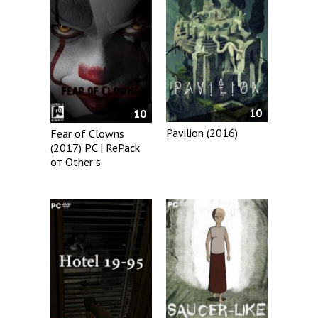
10
10
Pavilion (2016)
Fear of Clowns
(2017) PC | RePack
от Other s