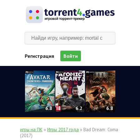
Регистрация
Войти
0
6.2
6.8
6.8
игры на ПК
»
Игры 2017 года
» Bad Dream: Coma
(2017)