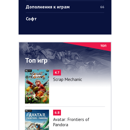
Дополнения к играм
66
Софт
Топ игр
4.7
Scrap Mechanic
6.8
Avatar: Frontiers of
Pandora