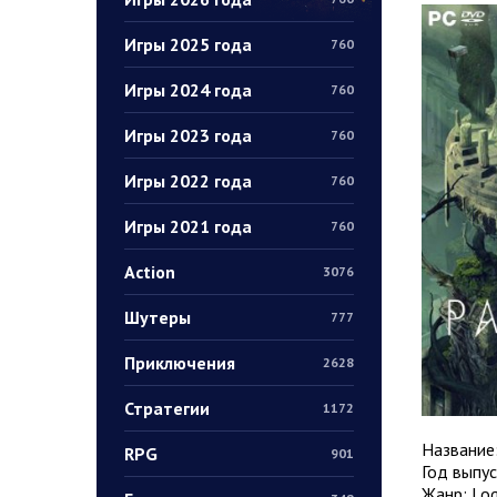
Игры 2025 года
760
Игры 2024 года
760
Игры 2023 года
760
Игры 2022 года
760
Игры 2021 года
760
Action
3076
Шутеры
777
Приключения
2628
Стратегии
1172
Название
RPG
901
Год выпус
Жанр: Logi