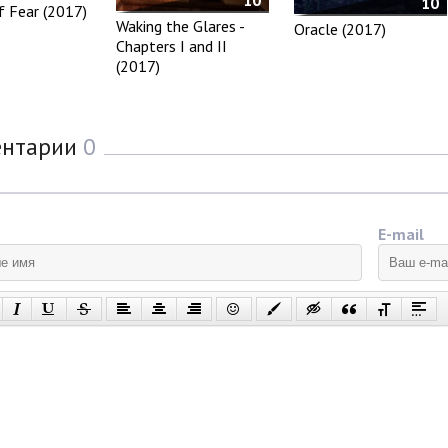
10
f Fear (2017)
Waking the Glares -
Oracle (2017)
Chapters I and II
(2017)
ентарии
0
E-mail