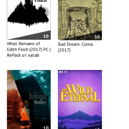
10
10
What Remains of
Bad Dream: Coma
Edith Finch (2017) PC |
(2017)
RePack от xatab
10