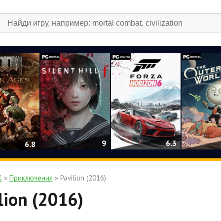
9
6.3
6.8
К
»
Приключения
» Pavilion (2016)
lion (2016)