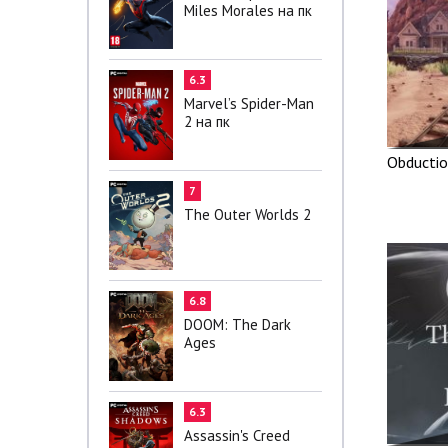
Miles Morales на пк
6.3
Marvel’s Spider-Man
2 на пк
Obductio
7
The Outer Worlds 2
6.8
DOOM: The Dark
Ages
6.3
Assassin's Creed