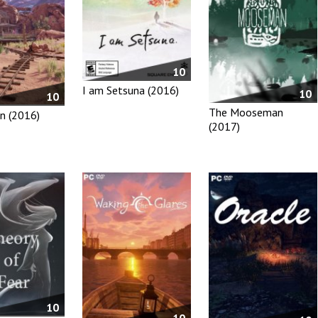
10
I am Setsuna (2016)
10
10
The Mooseman
n (2016)
(2017)
10
10