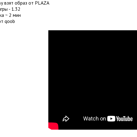
ву взят образ от PLAZA
гры - 1.32
ка ~ 2 мин
от qoob