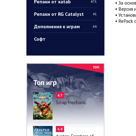
Репаки от xatab
471
▪ За осно
▪ Версия и
Репаки от RG Catalyst
41
▪ Установ
▪ RePack 
Дополнения к играм
66
Софт
Топ игр
4.7
Scrap Mechanic
6.8