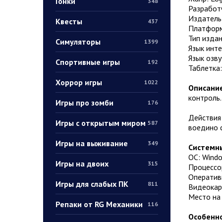
Гонки
348
Разработч
Издатель:
Квесты
437
Платформ
Тип издан
Симуляторы
1399
Язык инт
Язык озву
Спортивные игры
192
Таблетка
Хоррор игры
1022
Описание
контроль.
Игры про зомби
176
Действия 
Игры с открытым миром
587
воедино с
Игры на выживание
349
Системны
ОС: Windo
Игры на двоих
315
Процессор
Оператив
Игры для слабых ПК
811
Видеокарт
Место на 
Репаки от RG Механики
116
Особенно