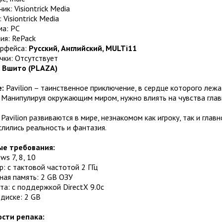
ик: Visiontrick Media
 Visiontrick Media
а: PC
ия: RePack
ерфейса:
Русский, Английский, MULTi11
чки: Отсутствует
:
Вшито (PLAZA)
:
Pavilion – таинственное приключение, в сердце которого леж
 Манипулируя окружающим миром, нужно влиять на чувства главно
Pavilion развиваются в мире, незнакомом как игроку, так и глав
лились реальность и фантазия.
е требования:
ws 7, 8, 10
: с тактовой частотой 2 ГГц
ная память: 2 GB ОЗУ
а: с поддержкой DirectX 9.0c
диске: 2 GB
сти репака: