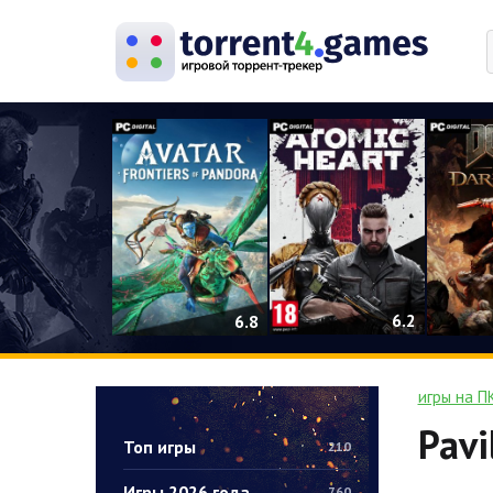
0
6.2
6.8
игры на П
Pavi
Топ игры
210
Игры 2026 года
760