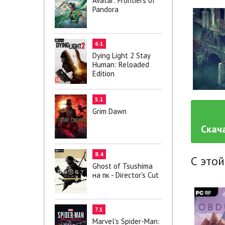
Avatar: Frontiers of
Pandora
6.1
Dying Light 2 Stay
Human: Reloaded
Edition
5.1
Grim Dawn
Скача
8.4
С этой
Ghost of Tsushima
на пк - Director's Cut
7.1
Marvel’s Spider-Man: