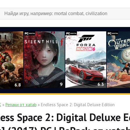
9
6.3
6.8
К
»
Репаки от xatab
» Endless Space 2: Digital Deluxe Edition
ess Space 2: Digital Deluxe E