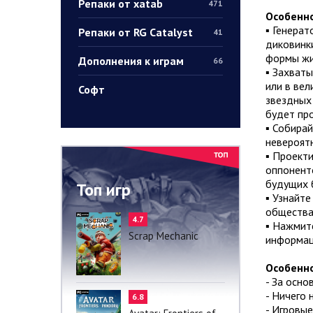
Репаки от xatab
471
Особенно
▪ Генерат
Репаки от RG Catalyst
41
диковинки
формы жи
Дополнения к играм
66
▪ Захват
или в вел
Софт
звездных
будет пр
▪ Собирай
невероятн
▪ Проект
оппоненто
будущих 
Топ игр
▪ Узнайте
общества.
4.7
▪ Нажмит
Scrap Mechanic
информац
Особенно
- За осно
- Ничего 
6.8
- Игровые