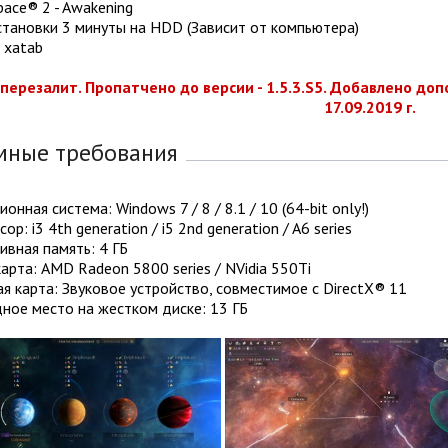
pace® 2 - Awakening
становки 3 минуты на HDD (Зависит от компьютера)
 xatab
перезалит. Пропатчено до версии - 1.5.3.S5. Добавлено доп
17.09.2019 г.
мные требования
онная система: Windows 7 / 8 / 8.1 / 10 (64-bit only!)
р: i3 4th generation / i5 2nd generation / A6 series
вная память: 4 ГБ
рта: AMD Radeon 5800 series / NVidia 550Ti
я карта: Звуковое устройство, совместимое с DirectX® 11
ное место на жестком диске: 13 ГБ