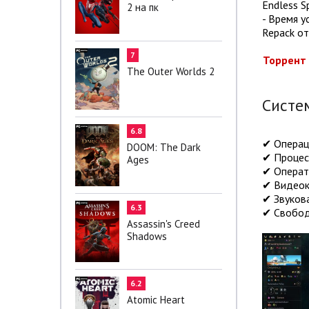
Endless S
2 на пк
- Время у
Repack от
7
Торрент 
The Outer Worlds 2
Систе
6.8
✔ Операци
DOOM: The Dark
✔ Процессо
Ages
✔ Операти
✔ Видеока
✔ Звукова
6.3
✔ Свобод
Assassin's Creed
Shadows
6.2
Atomic Heart