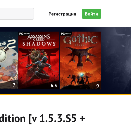
Регистрация
Войти
7
6.3
9
dition [v 1.5.3.S5 +