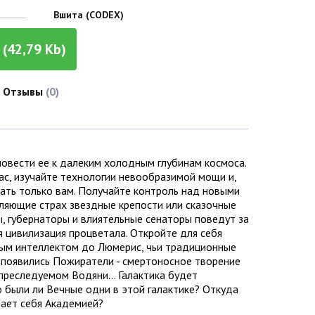
Вшита (CODEX)
(42,79 Kb)
Отзывы
(0)
повести ее к далеким холодным глубинам космоса.
ас, изучайте технологии невообразимой мощи и,
шать только вам. Получайте контроль над новыми
еляющие страх звездные крепости или сказочные
ы, губернаторы и влиятельные сенаторы поведут за
я цивилизация процветала. Откройте для себя
ным интеллектом до Люмерис, чьи традиционные
 появились Пожиратели - смертоносное творение
преследуемом Водяни... Галактика будет
о были ли Вечные одни в этой галактике? Откуда
вает себя Академией?