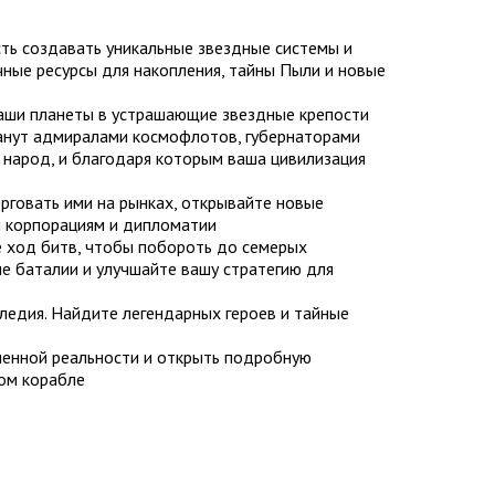
ть создавать уникальные звездные системы и
чные ресурсы для накопления, тайны Пыли и новые
ваши планеты в устрашающие звездные крепости
станут адмиралами космофлотов, губернаторами
 народ, и благодаря которым ваша цивилизация
орговать ими на рынках, открывайте новые
я корпорациям и дипломатии
е ход битв, чтобы побороть до семерых
е баталии и улучшайте вашу стратегию для
следия. Найдите легендарных героев и тайные
ленной реальности и открыть подробную
ом корабле