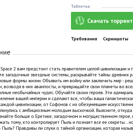
Таблетка:
Скачать торрент 
Требования
Скриншоты
ние
 Space 2 вам предстоит стать правителем целой цивилизации и 
е загадочные звездные системы, раскрывайте тайны древних р
новые формы жизни. Объявить им войну или заключить мир - ре
, возводя в них аванпосты, и превращайте свои планеты во вс
олные необычайных чудес. Обучайте своих героев. Эти адмирал
еление вашей империи и сделают все, чтобы ваша галактическа
каждой цивилизации, от Софонов с их обезумевшим искусствен
олкнулись с амбициозным молодым выскочкой. Выясните, откуда
знайте больше о Еретике, загадочном и могущественном герое, 
ать тому, кто контролирует Пыль и познает все ее секреты... н
 Пыль? Правдивы ли слухи о тайной организации, которая назы