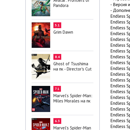
Avatar: Frontiers of
- Версия и
Pandora
- Дополне
Endless 
Endless S
5.1
Endless S
Grim Dawn
Endless S
Endless S
Endless S
Endless S
Endless S
8.4
Endless S
Ghost of Tsushima
Endless S
на пк - Director's Cut
Endless S
Endless S
Endless S
7.1
Endless S
Marvel’s Spider-Man:
Endless Sp
Miles Morales на пк
Endless S
Endless S
Endless S
Endless S
6.3
Endless S
Marvel’s Spider-Man