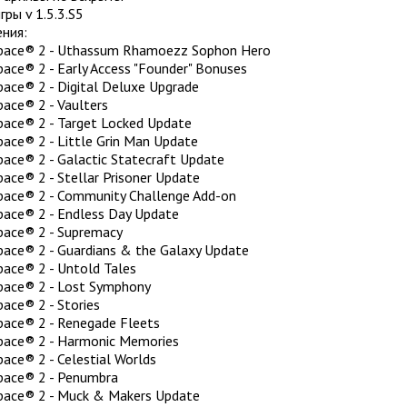
гры v 1.5.3.S5
ния:
Space® 2 - Uthassum Rhamoezz Sophon Hero
pace® 2 - Early Access "Founder" Bonuses
pace® 2 - Digital Deluxe Upgrade
pace® 2 - Vaulters
pace® 2 - Target Locked Update
pace® 2 - Little Grin Man Update
pace® 2 - Galactic Statecraft Update
pace® 2 - Stellar Prisoner Update
pace® 2 - Community Challenge Add-on
pace® 2 - Endless Day Update
pace® 2 - Supremacy
pace® 2 - Guardians & the Galaxy Update
pace® 2 - Untold Tales
pace® 2 - Lost Symphony
ace® 2 - Stories
pace® 2 - Renegade Fleets
pace® 2 - Harmonic Memories
pace® 2 - Celestial Worlds
pace® 2 - Penumbra
pace® 2 - Muck & Makers Update