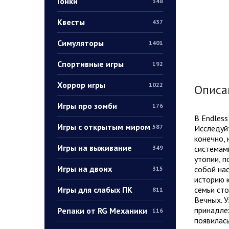
Гонки
348
Квесты
437
Симуляторы
1401
Спортивные игры
192
Хоррор игры
1022
Описа
Игры про зомби
176
В Endless
Игры с открытым миром
587
Исследуйт
конечно, 
Игры на выживание
системами
349
утопии, п
Игры на двоих
собой нас
315
историю 
Игры для слабых ПК
семьи ст
811
Вечных. У
принадлеж
Репаки от RG Механики
116
появилась