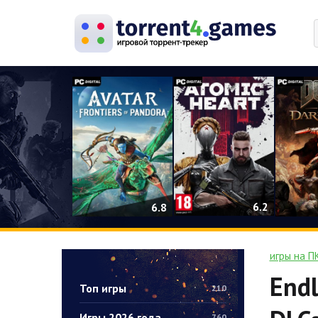
0
6.2
6.8
игры на П
Endl
Топ игры
210
Игры 2026 года
760