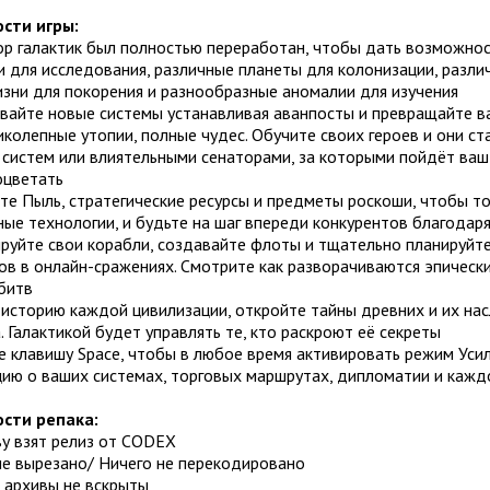
сти игры:
ор галактик был полностью переработан, чтобы дать возможнос
 для исследования, различные планеты для колонизации, разли
зни для покорения и разнообразные аномалии для изучения
ывайте новые системы устанавливая аванпосты и превращайте 
иколепные утопии, полные чудес. Обучите своих героев и они 
 систем или влиятельными сенаторами, за которыми пойдёт ваш
оцветать
те Пыль, стратегические ресурсы и предметы роскоши, чтобы т
ые технологии, и будьте на шаг впереди конкурентов благодар
ируйте свои корабли, создавайте флоты и тщательно планируйт
в в онлайн-сражениях. Смотрите как разворачиваются эпически
битв
 историю каждой цивилизации, откройте тайны древних и их на
 Галактикой будет управлять те, кто раскроют её секреты
е клавишу Space, чтобы в любое время активировать режим Уси
ию о ваших системах, торговых маршрутах, дипломатии и кажд
сти репака:
ву взят релиз от CODEX
не вырезано/ Ничего не перекодировано
 архивы не вскрыты