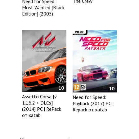
The Crew
Need for Speed:
Most Wanted [Black
Edition] (2005)
10
10
Assetto Corsa [v
Need for Speed:
1.16.2 + DLCs]
Payback (2017) PC |
(2014) PC | RePack
Repack от xatab
от xatab