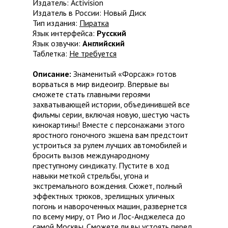
Издатель: Activision
Издатель в России: Новый Диск
Тип издания:
Пиратка
Язык интерфейса:
Русский
Язык озвучки:
Английский
Таблетка:
Не требуется
Описание:
Знаменитый «Форсаж» готов
ворваться в мир видеоигр. Впервые вы
сможете стать главными героями
захватывающей истории, объединившей все
фильмы серии, включая новую, шестую часть
кинокартины! Вместе с персонажами этого
яростного гоночного экшена вам предстоит
устроиться за рулем лучших автомобилей и
бросить вызов международному
преступному синдикату. Пустите в ход
навыки меткой стрельбы, угона и
экстремального вождения. Сюжет, полный
эффектных трюков, зрелищных уличных
погонь и навороченных машин, развернется
по всему миру, от Рио и Лос-Анджелеса до
самой Москвы. Сможете ли вы устоять перед