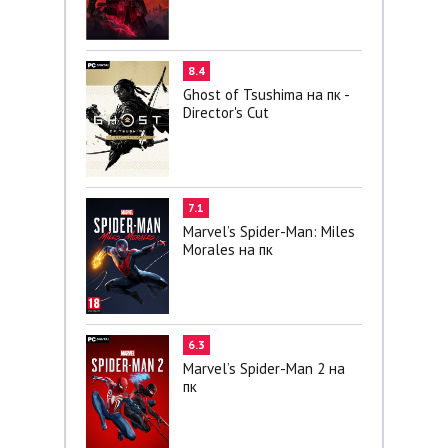
8.4
Ghost of Tsushima на пк -
Director's Cut
7.1
Marvel’s Spider-Man: Miles
Morales на пк
6.3
Marvel’s Spider-Man 2 на
пк