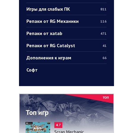
Игры для слабых ПК
811
Репаки от RG Механики
116
Репаки от xatab
471
Репаки от RG Catalyst
41
Дополнения к играм
66
Софт
Топ игр
4.7
Scrap Mechanic