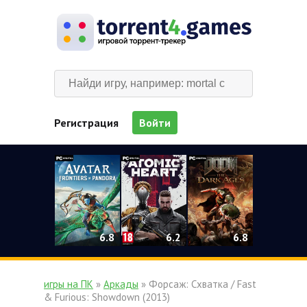
Регистрация
Войти
0
6.2
6.8
6.8
игры на ПК
»
Аркады
» Форсаж: Схватка / Fast
& Furious: Showdown (2013)