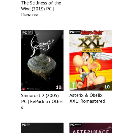
The Stillness of the
Wind (2019) PC |
Пиратка
10
10
Asterix & Obelix
Samorost 2 (2005)
XXL: Romastered
PC | RePack от Other
s