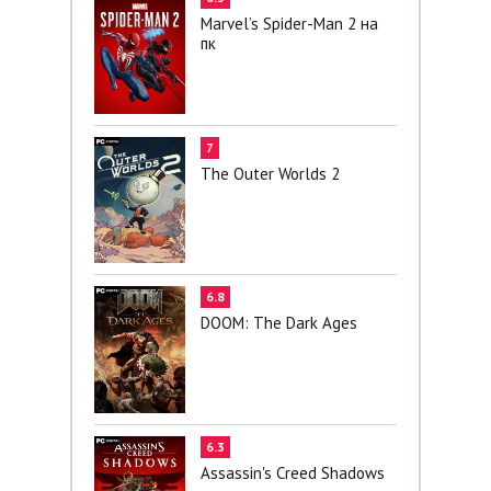
Marvel’s Spider-Man 2 на
пк
7
The Outer Worlds 2
6.8
DOOM: The Dark Ages
6.3
Assassin's Creed Shadows