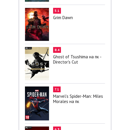
5.1
Grim Dawn
8.4
Ghost of Tsushima на пк -
Director's Cut
7.1
Marvel’s Spider-Man: Miles
Morales на пк
6.3