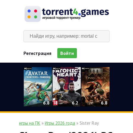
Регистрация
Войти
0
6.2
6.8
6.8
игры на ПК
»
Игры 2026 года
» Sister Ray