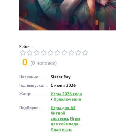
Рейтинг
0
(
0
человек)
Название:
Sister Ray
Год выпуска:
1 июня 2026
Жанр:
Игры 2026 года
/
Приключения
Подборки:
Игры для 64
битной
системы
,
Игры
для геймпада
,
Инди игры