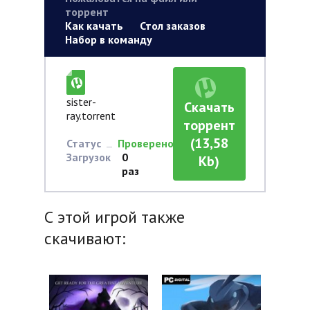
торрент
Как качать
Стол заказов
Набор в команду
sister-
Скачать
ray.torrent
торрент
(13,58
Статус
Проверено
Загрузок
0
Kb)
раз
С этой игрой также
скачивают: