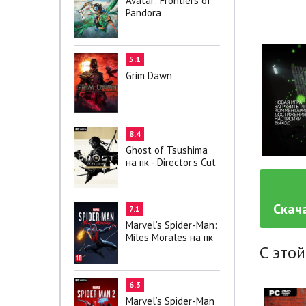
Avatar: Frontiers of
Pandora
5.1
Grim Dawn
8.4
Ghost of Tsushima
на пк - Director's Cut
Скача
7.1
Marvel’s Spider-Man:
Miles Morales на пк
С этой
6.3
Marvel’s Spider-Man