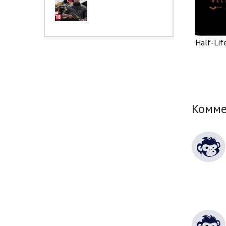
Half-Lif
Комм