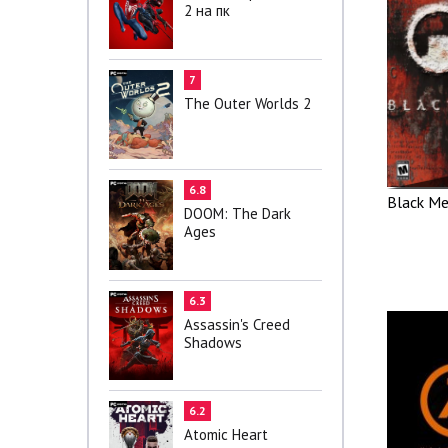
2 на пк
7
The Outer Worlds 2
6.8
Black Me
DOOM: The Dark
Ages
6.3
Assassin's Creed
Shadows
6.2
Atomic Heart