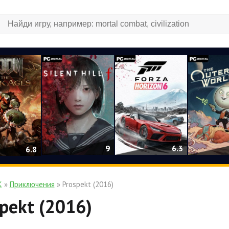
9
6.3
6.8
К
»
Приключения
» Prospekt (2016)
pekt (2016)