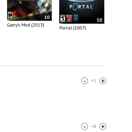
10
10
Garry's Mod (2013)
Portal (2007)
-
+
+1
-
+
+8