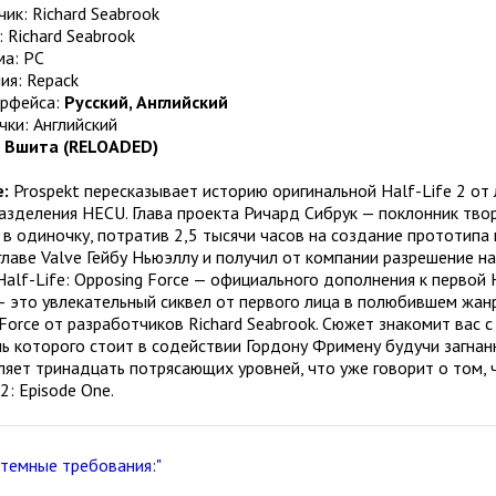
ик: Richard Seabrook
 Richard Seabrook
а: PC
ия: Repack
ерфейса:
Русский, Английский
чки: Английский
:
Вшита (RELOADED)
:
Prospekt пересказывает историю оригинальной Half-Life 2 от
зделения HECU. Глава проекта Ричард Сибрук — поклонник твор
в одиночку, потратив 2,5 тысячи часов на создание прототипа
главе Valve Гейбу Ньюэллу и получил от компании разрешение 
alf-Life: Opposing Force — официального дополнения к первой H
– это увлекательный сиквел от первого лица в полюбившем жан
Force от разработчиков Richard Seabrook. Сюжет знакомит вас 
ь которого стоит в содействии Гордону Фримену будучи загнан
яет тринадцать потрясающих уровней, что уже говорит о том, 
2: Episode One.
стемные требования:"