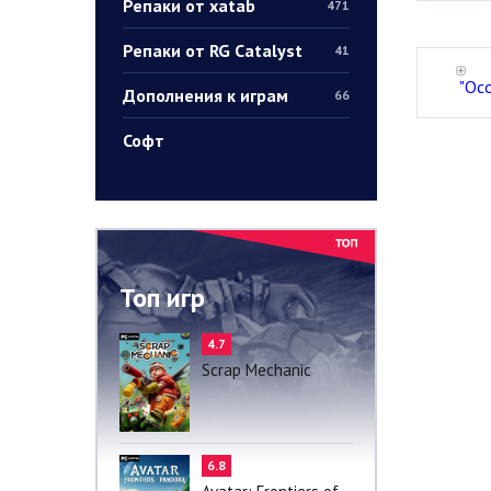
Репаки от xatab
471
Репаки от RG Catalyst
41
"Ос
Дополнения к играм
66
Софт
Топ игр
4.7
Scrap Mechanic
6.8