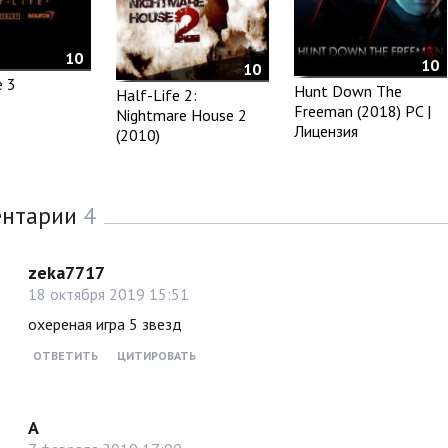
10
10
10
e 3
Hunt Down The
Half-Life 2:
Freeman (2018) PC |
Nightmare House 2
Лицензия
(2010)
ентарии
4
zeka7717
18 октября 2019 15:51
охереная игра 5 звезд
ОТВЕТИТЬ
ЦИТИРОВАТЬ
А