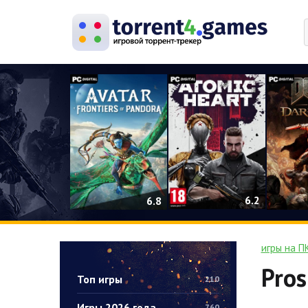
0
6.2
6.8
игры на П
Pros
Топ игры
210
Игры 2026 года
760