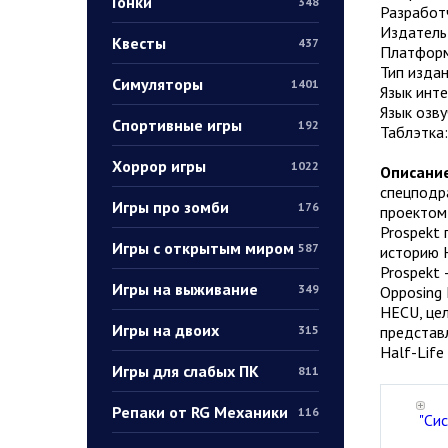
Гонки
348
Разработч
Издатель:
Квесты
437
Платформ
Тип издан
Симуляторы
1401
Язык инт
Язык озву
Спортивные игры
192
Таблэтка
Хоррор игры
1022
Описание
спецподра
Игры про зомби
176
проектом 
Prospekt 
Игры с открытым миром
587
историю H
Prospekt 
Игры на выживание
349
Opposing 
HECU, цел
Игры на двоих
представл
315
Half-Life 
Игры для слабых ПК
811
Репаки от RG Механики
116
"Си