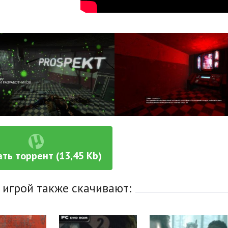
ть торрент (13,45 Kb)
 игрой также скачивают: