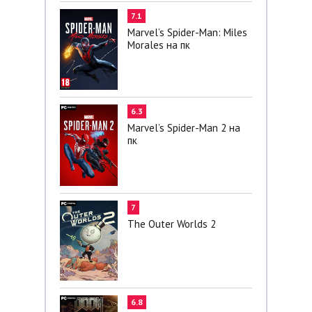
7.1
Marvel’s Spider-Man: Miles
Morales на пк
6.3
Marvel’s Spider-Man 2 на
пк
7
The Outer Worlds 2
6.8