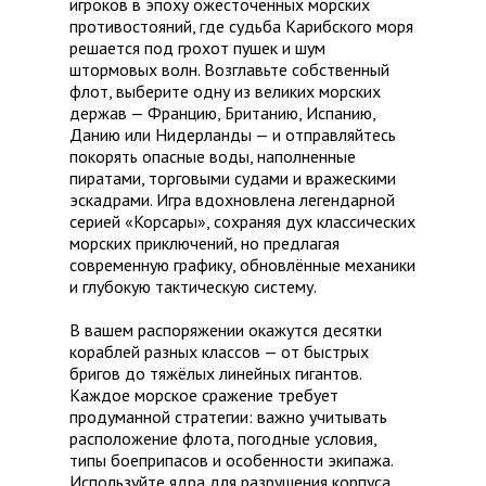
игроков в эпоху ожесточённых морских
противостояний, где судьба Карибского моря
решается под грохот пушек и шум
штормовых волн. Возглавьте собственный
флот, выберите одну из великих морских
держав — Францию, Британию, Испанию,
Данию или Нидерланды — и отправляйтесь
покорять опасные воды, наполненные
пиратами, торговыми судами и вражескими
эскадрами. Игра вдохновлена легендарной
серией «Корсары», сохраняя дух классических
морских приключений, но предлагая
современную графику, обновлённые механики
и глубокую тактическую систему.
В вашем распоряжении окажутся десятки
кораблей разных классов — от быстрых
бригов до тяжёлых линейных гигантов.
Каждое морское сражение требует
продуманной стратегии: важно учитывать
расположение флота, погодные условия,
типы боеприпасов и особенности экипажа.
Используйте ядра для разрушения корпуса,