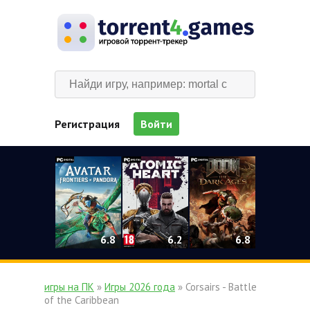
Регистрация
Войти
0
6.2
6.8
6.8
игры на ПК
»
Игры 2026 года
» Corsairs - Battle
of the Caribbean