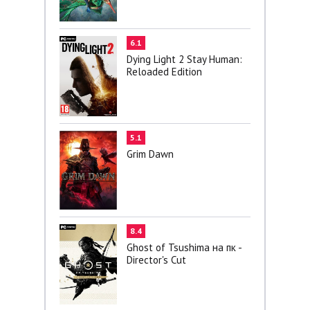
6.1
Dying Light 2 Stay Human:
Reloaded Edition
5.1
Grim Dawn
8.4
Ghost of Tsushima на пк -
Director's Cut