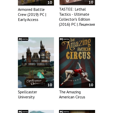
10
10
TASTEE: Lethal
Armored Battle
Tactics - Ultimate
Crew (2019) PC |
Collector's Edition
Early Access
(2016) PC | Лицензия
10
10
Spellcaster
The Amazing
University
American Circus