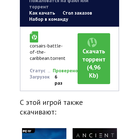
Пожаловатся на файл или
торрент
Как качать
Стол заказов
Набор в команду
corsairs-battle-
Скачать
of-the-
caribbean.torrent
торрент
(4,96
Статус
Проверено
Kb)
Загрузок
6
раз
С этой игрой также
скачивают: