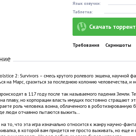
Язык озвучки:
Таблетка:
Скачать торрент 
Требования
Скриншоты
ние
olstice 2: Survivors – смесь крутого ролевого экшена, научной ф
ся на Марс, сразиться за последнюю колонию человечества, и 
роисходят в 117 году после так называемого падения Земли. Т
на плаву, но корпорации власть имущих постоянно стращают эт
раете роль человека. воина, облаченного в роботизированную б
 где люди отчаянно пытаются выжить…
на то, что эта игра изначально относится к жанру научно-фант
ивалка, в которой вам придется не просто выживать, но еще и с