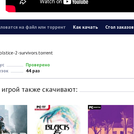
ловатся на файл или торрент
Как качать
Стол заказов
olstice-2-survivors.torrent
ус
Проверено
узок
44 раз
 игрой также скачивают: