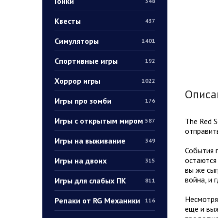
Гонки
348
Квесты
437
Симуляторы
1401
Спортивные игры
192
Хоррор игры
1022
Описа
Игры про зомби
176
Игры с открытым миром
The Red S
587
отправить
Игры на выживание
349
События п
остаются 
Игры на двоих
315
вы же сыг
война, и
Игры для слабых ПК
811
Несмотря 
Репаки от RG Механики
116
еще и выж