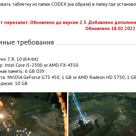
овать таблетку из папки CODEX (на образе) в папку где установл
т перезалит. Обновлено до версии 2.3. Добавлено дополнение
Обновлено 18.02.2022 
мные требования
s 7, 8, 10 (64-bit)
: Intel Core i5-2300 or AMD FX-4350
ная память: 6 GB ОЗУ
та: NVIDIA GeForce GTS 450, 1 GB or AMD Radeon HD 5750, 1 G
диске: 10 GB