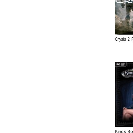
Crysis 2
King's B