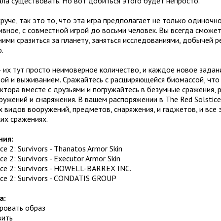
ла существовать. Но вот добиться этого будет непросто.
руче, так это то, что эта игра предполагает не только одиноч
вное, с совместной игрой до восьми человек. Вы всегда сможет
ними сразиться за планету, заняться исследованиями, добычей р
.
– их тут просто неимоверное количество, и каждое новое зада
ой и выживанием. Сражайтесь с расширяющейся биомассой, что 
ктора вместе с друзьями и погружайтесь в безумные сражения, 
ужений и снаряжения. В вашем распоряжении в The Red Solstice
 видов вооружений, предметов, снаряжения, и гаджетов, и все
их сражениях.
ния:
ce 2: Survivors - Thanatos Armor Skin
ce 2: Survivors - Executor Armor Skin
ice 2: Survivors - HOWELL-BARREX INC.
ice 2: Survivors - CONDATIS GROUP
а:
ировать образ
вить