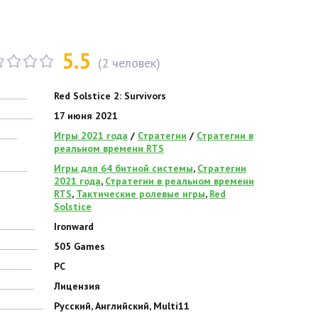
5.5
(
2
человек)
Red Solstice 2: Survivors
17 июня 2021
Игры 2021 года
/
Стратегии
/
Стратегии в
реальном времени RTS
Игры для 64 битной системы
,
Стратегии
2021 года
,
Стратегии в реальном времени
RTS
,
Тактические ролевые игры
,
Red
Solstice
Ironward
505 Games
PC
Лицензия
Русский, Английский, Multi11