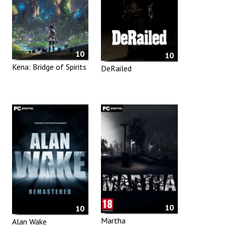
10
10
Kena: Bridge of Spirits
DeRailed
10
10
Martha
Alan Wake