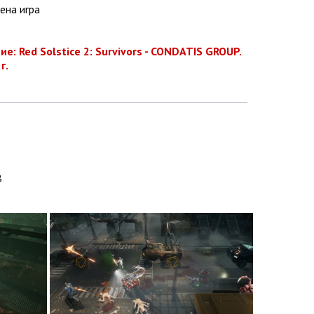
ена игра
: Red Solstice 2: Survivors - CONDATIS GROUP.
г.
B