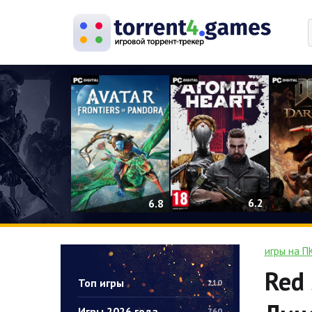
0
6.2
6.8
игры на П
Red 
Топ игры
210
Игры 2026 года
760