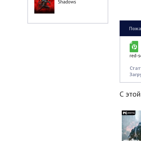
Shadows
Пожа
red-s
Стат
Загр
С этой