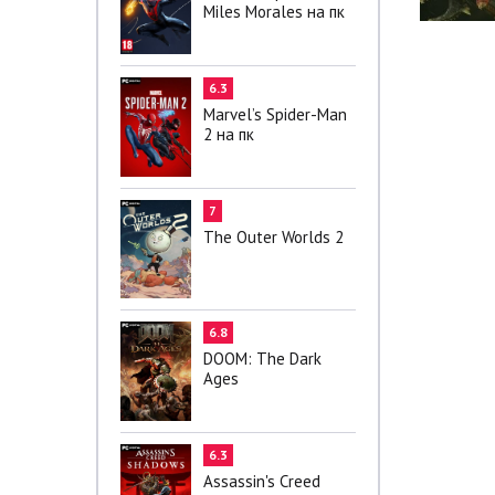
Miles Morales на пк
6.3
Marvel’s Spider-Man
2 на пк
7
The Outer Worlds 2
6.8
DOOM: The Dark
Ages
6.3
Assassin's Creed