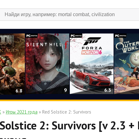
9
6.3
6.8
К
»
Игры 2021 года
» Red Solstice 2: Survivors
Solstice 2: Survivors [v 2.3 +