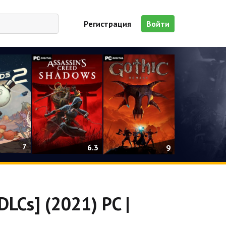
Регистрация
Войти
7
6.3
9
 DLCs] (2021) PC |