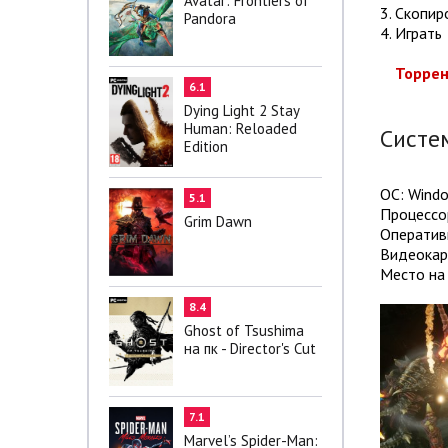
Avatar: Frontiers of
3. Скопир
Pandora
4. Играть
Торрен
6.1
Dying Light 2 Stay
Human: Reloaded
Систе
Edition
ОС: Window
5.1
Процессор
Grim Dawn
Оператив
Видеокар
Место на 
8.4
Ghost of Tsushima
на пк - Director's Cut
7.1
Marvel’s Spider-Man: