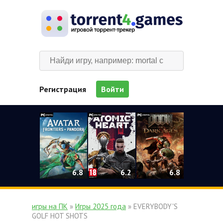
Регистрация
Войти
0
6.2
6.8
6.8
игры на ПК
»
Игры 2025 года
» EVERYBODY'S
GOLF HOT SHOTS