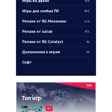
Игры на двоих
315
Игры для слабых ПК
811
Репаки от RG Механики
116
Репаки от xatab
471
Репаки от RG Catalyst
41
Дополнения к играм
66
Софт
Топ игр
4.7