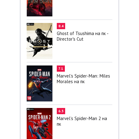
8.4
Ghost of Tsushima на пк -
Director's Cut
7.1
Marvel’s Spider-Man: Miles
Morales на пк
6.3
Marvel’s Spider-Man 2 на
пк