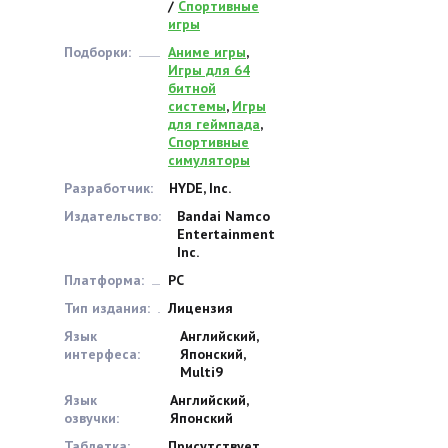
/
Спортивные
игры
Подборки:
Аниме игры
,
Игры для 64
битной
системы
,
Игры
для геймпада
,
Спортивные
симуляторы
Разработчик:
HYDE, Inc.
Издательство:
Bandai Namco
Entertainment
Inc.
Платформа:
PC
Тип издания:
Лицензия
Язык
Английский,
интерфеса:
Японский,
Multi9
Язык
Английский,
озвучки:
Японский
Таблетка:
Присутствует