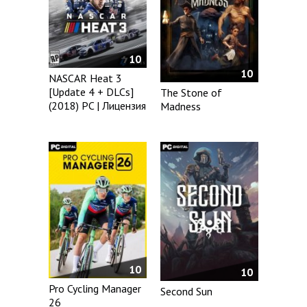
10
10
NASCAR Heat 3
[Update 4 + DLCs]
The Stone of
(2018) PC | Лицензия
Madness
10
10
Pro Cycling Manager
Second Sun
26