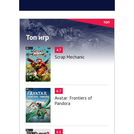
Топ игр
4.7
Scrap Mechanic
6.7
Avatar: Frontiers of
Pandora
6.1