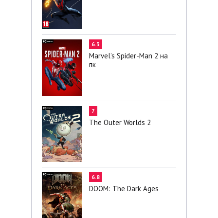
6.3
Marvel’s Spider-Man 2 на
пк
7
The Outer Worlds 2
6.8
DOOM: The Dark Ages