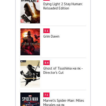
Dying Light 2 Stay Human:
Reloaded Edition
5.1
Grim Dawn
8.4
Ghost of Tsushima на пк -
Director's Cut
7.1
Marvel’s Spider-Man: Miles
Morales на пк