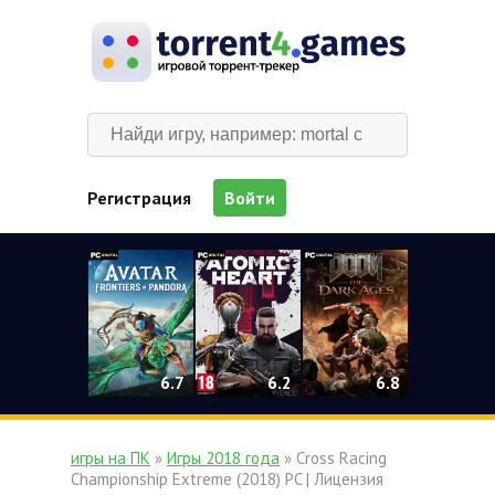
Регистрация
Войти
0
6.2
6.7
6.8
игры на ПК
»
Игры 2018 года
» Cross Racing
Championship Extreme (2018) PC | Лицензия