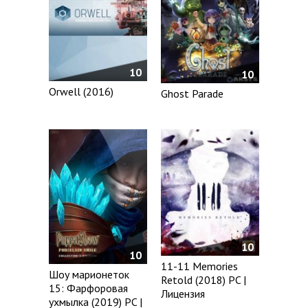
10
10
Orwell (2016)
Ghost Parade
10
10
11-11 Memories
Шоу марионеток
Retold (2018) PC |
15: Фарфоровая
Лицензия
ухмылка (2019) PC |