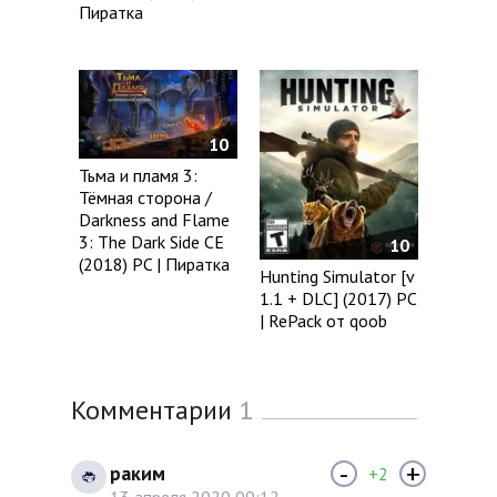
Пиратка
10
Тьма и пламя 3:
Тёмная сторона /
Darkness and Flame
3: The Dark Side CE
10
(2018) PC | Пиратка
Hunting Simulator [v
1.1 + DLC] (2017) PC
| RePack от qoob
Комментарии
1
-
+
раким
+2
13 апреля 2020 09:12