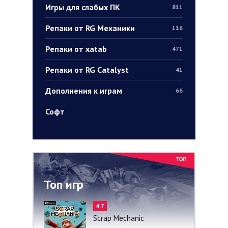
Игры для слабых ПК
811
Репаки от RG Механики
116
Репаки от xatab
471
Репаки от RG Catalyst
41
Дополнения к играм
66
Софт
Топ игр
4.7
Scrap Mechanic