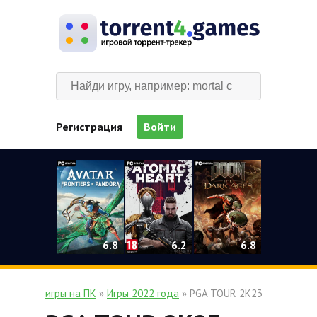
Регистрация
Войти
0
6.2
6.8
6.8
игры на ПК
»
Игры 2022 года
» PGA TOUR 2K23