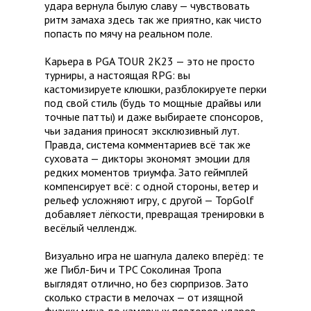
удара вернула былую славу — чувствовать
ритм замаха здесь так же приятно, как чисто
попасть по мячу на реальном поле.
Карьера в PGA TOUR 2K23 — это не просто
турниры, а настоящая RPG: вы
кастомизируете клюшки, разблокируете перки
под свой стиль (будь то мощные драйвы или
точные патты) и даже выбираете спонсоров,
чьи задания приносят эксклюзивный лут.
Правда, система комментариев всё так же
суховата — дикторы экономят эмоции для
редких моментов триумфа. Зато геймплей
компенсирует всё: с одной стороны, ветер и
рельеф усложняют игру, с другой — TopGolf
добавляет лёгкости, превращая тренировки в
весёлый челлендж.
Визуально игра не шагнула далеко вперёд: те
же Пибл-Бич и TPC Соколиная Тропа
выглядят отлично, но без сюрпризов. Зато
сколько страсти в мелочах — от изящной