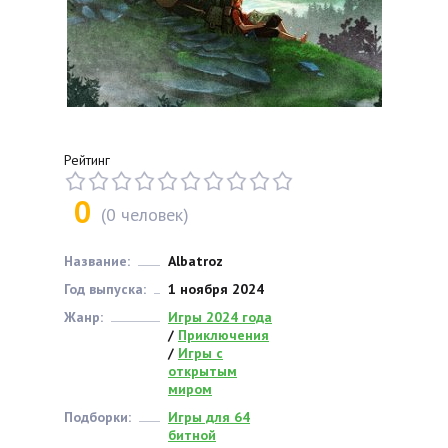
Рейтинг
0
(
0
человек)
Название:
Albatroz
Год выпуска:
1 ноября 2024
Жанр:
Игры 2024 года
/
Приключения
/
Игры с
открытым
миром
Подборки:
Игры для 64
битной