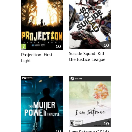
10
10
Suicide Squad: Kill
Projection: First
the Justice League
Light
10
10
I am Setsuna (2016)