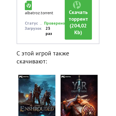
Скачать
albatroz.torrent
торрент
Статус
Проверено
(204,02
Загрузок
23
Kb)
раз
С этой игрой также
скачивают: