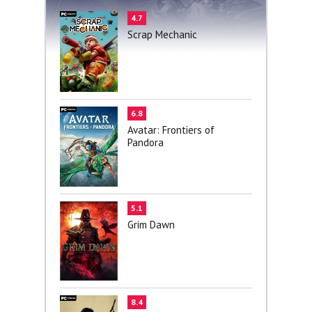
4.7
Scrap Mechanic
6.8
Avatar: Frontiers of
Pandora
5.1
Grim Dawn
8.4