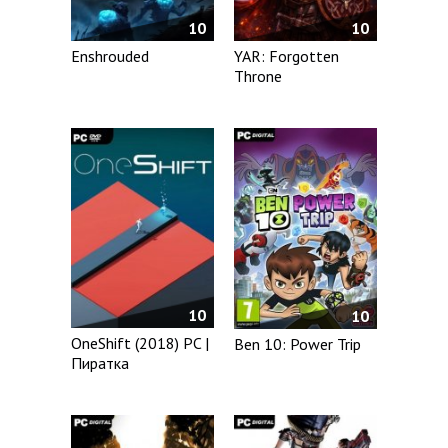
10
10
Enshrouded
YAR: Forgotten
Throne
10
10
OneShift (2018) PC |
Ben 10: Power Trip
Пиратка