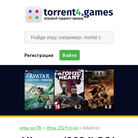
Регистрация
Войти
0
6.2
6.8
6.8
игры на ПК
»
Игры 2024 года
» Albatroz