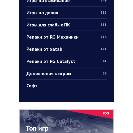
Игры на выживание
349
Игры на двоих
315
Игры для слабых ПК
811
Репаки от RG Механики
116
Репаки от xatab
471
Репаки от RG Catalyst
41
Дополнения к играм
66
Софт
Топ игр