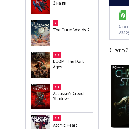
2 на пк
7
Стат
The Outer Worlds 2
Загр
С этой
6.8
DOOM: The Dark
Ages
6.3
Assassin's Creed
Shadows
6.2
Atomic Heart