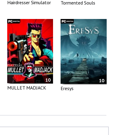
Hairdresser Simulator
Tormented Souls
10
10
MULLET MADJACK
Eresys