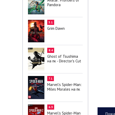
Avatar: Frontiers of
Pandora
5.1
Grim Dawn
8.4
Ghost of Tsushima
на пк - Director's Cut
7.1
Marvel’s Spider-Man:
Miles Morales на пк
6.3
Marvel’s Spider-Man
Пожа