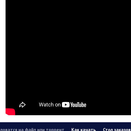
ловатся на файл или торрент
Как качать
Стол заказов