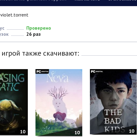
violet.torrent
ус
Проверено
узок
26 раз
 игрой также скачивают:
10
10
10