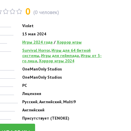
0
(
0
человек)
Violet
15 мая 2024
Игры 2024 года
/
Хоррор игры
Survival Horror
,
Игры для 64 битной
системы
,
Игры для геймпада
,
Игры от 3-
го лица
,
Хоррор игры 2024
OneManOnly Studios
OneManOnly Studios
PC
Лицензия
Русский, Английский, Multi9
Английский
Присутствует (TENOKE)