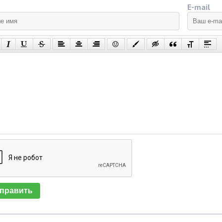
E-mail
править