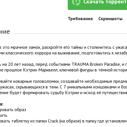
Скачать торрент 
Требования
Скриншоты
ние
 это мрачное замок, раскройте его тайны и столкнитесь с ужа
и классического хоррора на выживание, подготовьтесь к незаб
 на 20 лет назад, перед событиями TRAUMA Broken Paradise, и п
е прошлое Кэтрин Марквелл, ключевой фигуры в тёмной истории 
вайте коварные головоломки, создавайте необходимые предме
 ужасах, скрывающихся в тени. С 7 уникальными концовками и 
ение будет формировать судьбу Кэтрин и исход её путешествия
а:
ировать образ
вить
овать таблетку из папки Crack (на образе) в папку где установле