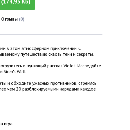
(174,95 Kb)
Отзывы
(0)
сами в этом атмосферном приключении. С
ываемому путешествию сквозь тени и секреты.
огрузитесь в пугающий рассказ Violet. Исследуйте
Siren's Well.
ты и обходите ужасных противников, стремясь
более чем 20 разблокируемыми нарядами каждое
.
на игра