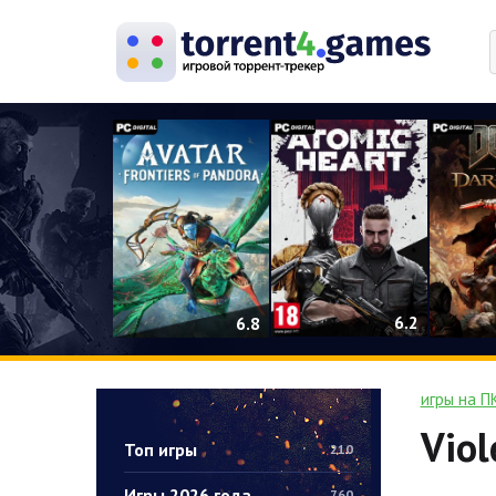
0
6.2
6.8
игры на П
Viol
Топ игры
210
Игры 2026 года
760