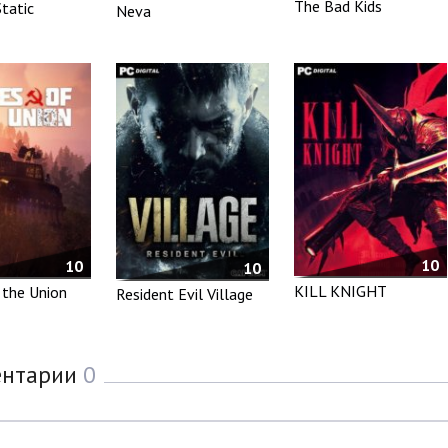
The Bad Kids
tatic
Neva
10
10
10
KILL KNIGHT
 the Union
Resident Evil Village
ентарии
0