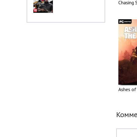
Chasing S
Ashes of
Комм