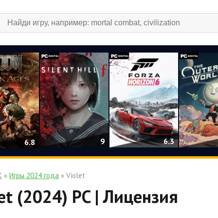
9
6.3
6.8
К
»
Игры 2024 года
» Violet
et (2024) PC | Лицензия