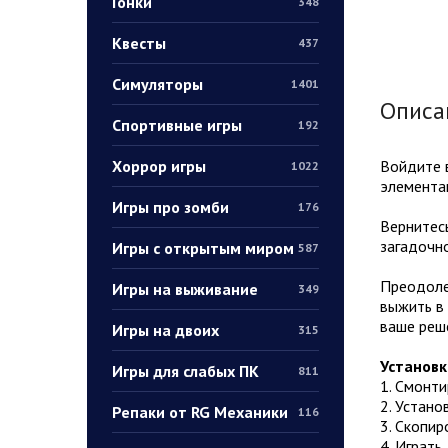
Гонки
348
Квесты
437
Симуляторы
1401
Описа
Спортивные игры
192
Хоррор игры
Войдите в
1022
элементам
Игры про зомби
176
Вернитесь
загадочно
Игры с открытым миром
587
Преодоле
Игры на выживание
349
выжить в
ваше реш
Игры на двоих
315
Установк
Игры для слабых ПК
811
1. Смонт
2. Устано
Репаки от RG Механики
116
3. Скопир
4. Играть