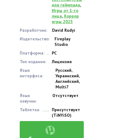
для геймпада
,
Игры от 1-го
лица
,
Хоррор
игры 2025
Разработчик:
David Rudyi
Издательство:
Fireplay
Studio
Платформа:
PC
Тип издания:
Лицензия
Язык
Русский,
интерфеса:
Украинский,
Английский,
Multi7
Язык
Отсутствует
озвучки:
Таблетка:
Присутствует
(TiNYiSO)