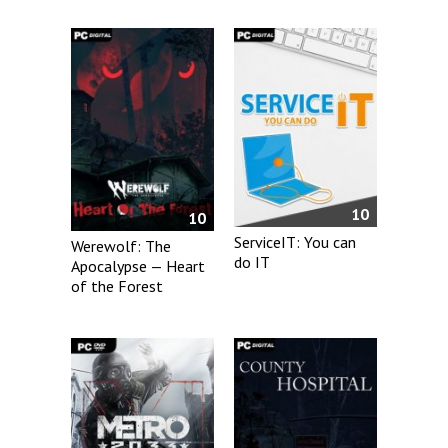
10
10
ServiceIT: You can
Werewolf: The
do IT
Apocalypse — Heart
of the Forest