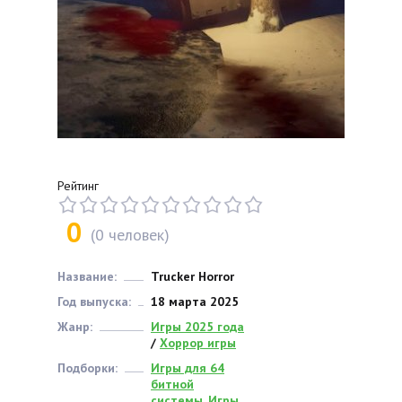
Рейтинг
0
(
0
человек)
Название:
Trucker Horror
Год выпуска:
18 марта 2025
Жанр:
Игры 2025 года
/
Хоррор игры
Подборки:
Игры для 64
битной
системы
,
Игры