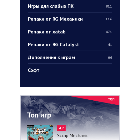
Игры для слабых ПК
811
Репаки от RG Механики
116
Репаки от xatab
471
Репаки от RG Catalyst
41
Дополнения к играм
66
Софт
Топ игр
4.7
Scrap Mechanic