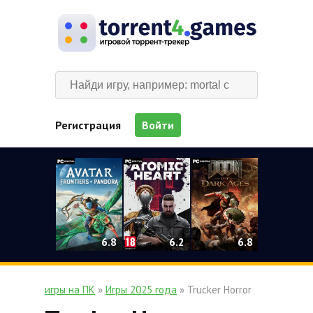
Регистрация
Войти
0
6.2
6.8
6.8
игры на ПК
»
Игры 2025 года
» Trucker Horror