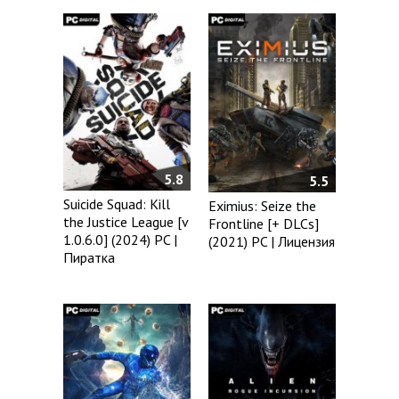
5.8
5.5
Suicide Squad: Kill
Eximius: Seize the
the Justice League [v
Frontline [+ DLCs]
1.0.6.0] (2024) PC |
(2021) PC | Лицензия
Пиратка