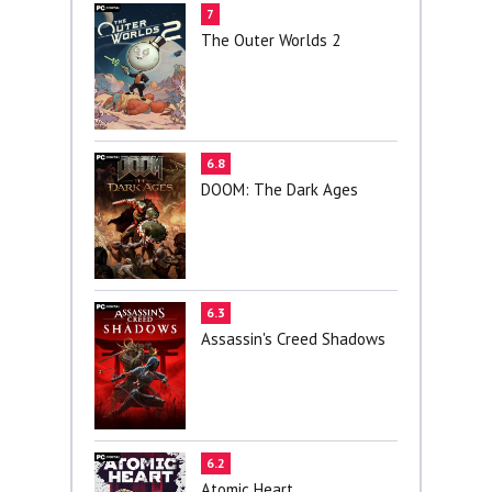
7
The Outer Worlds 2
6.8
DOOM: The Dark Ages
6.3
Assassin's Creed Shadows
6.2
Atomic Heart