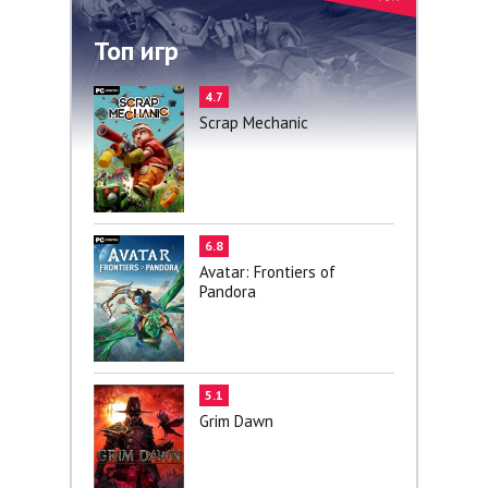
Топ игр
4.7
Scrap Mechanic
6.8
Avatar: Frontiers of
Pandora
5.1
Grim Dawn