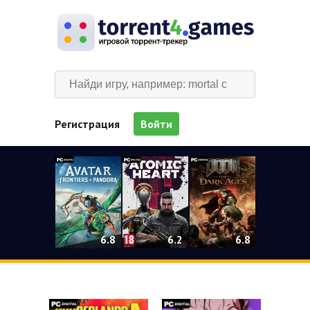
Регистрация
Войти
0
6.2
6.8
6.8