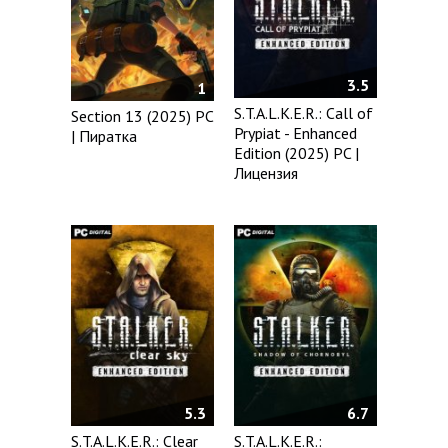
3.5
1
S.T.A.L.K.E.R.: Call of
Section 13 (2025) PC
Prypiat - Enhanced
| Пиратка
Edition (2025) PC |
Лицензия
5.3
6.7
S.T.A.L.K.E.R.: Clear
S.T.A.L.K.E.R.: