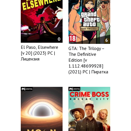
0
6
El Paso, Elsewhere
GTA: The Trilogy –
[v 20] (2023) PC |
The Definitive
Лицензия
Edition [v
1.112.48699928]
(2021) PC | Пиратка