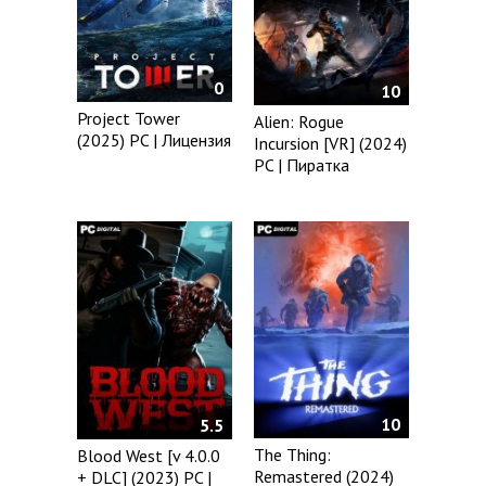
0
10
Project Tower
Alien: Rogue
(2025) PC | Лицензия
Incursion [VR] (2024)
PC | Пиратка
10
5.5
The Thing:
Blood West [v 4.0.0
Remastered (2024)
+ DLC] (2023) PC |