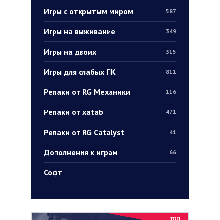
Игры с открытым миром
587
Игры на выживание
349
Игры на двоих
315
Игры для слабых ПК
811
Репаки от RG Механики
116
Репаки от xatab
471
Репаки от RG Catalyst
41
Дополнения к играм
66
Софт