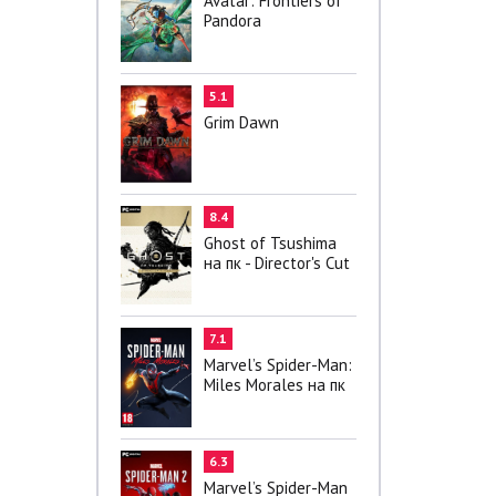
Avatar: Frontiers of
Pandora
5.1
Grim Dawn
8.4
Ghost of Tsushima
на пк - Director's Cut
7.1
Marvel’s Spider-Man:
Miles Morales на пк
6.3
Marvel’s Spider-Man