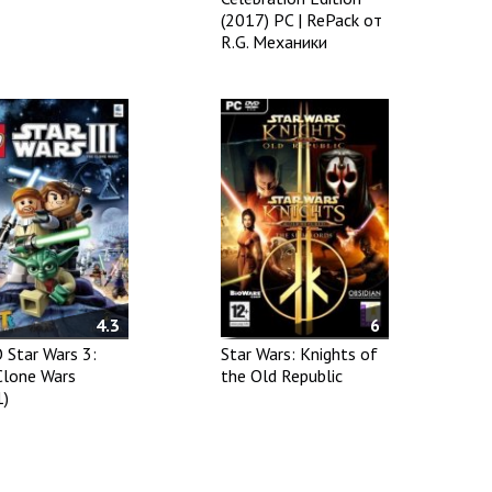
(2017) PC | RePack от
R.G. Механики
4.3
6
 Star Wars 3:
Star Wars: Knights of
Clone Wars
the Old Republic
1)