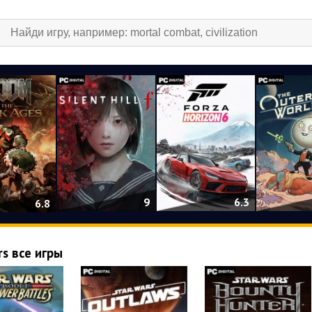
9
6.3
6.8
rs все игры