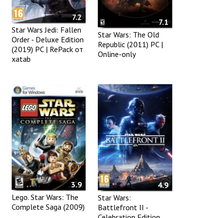
7.2
7.1
Star Wars Jedi: Fallen
Star Wars: The Old
Order - Deluxe Edition
Republic (2011) PC |
(2019) PC | RePack от
Online-only
xatab
3.9
4.9
Lego. Star Wars: The
Star Wars:
Complete Saga (2009)
Battlefront II -
Celebration Edition