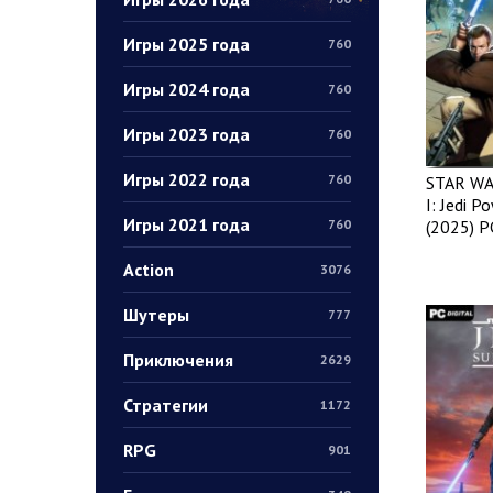
Игры 2025 года
760
Игры 2024 года
760
Игры 2023 года
760
Игры 2022 года
760
STAR WA
I: Jedi P
Игры 2021 года
(2025) P
760
Action
3076
Шутеры
777
Приключения
2629
Стратегии
1172
RPG
901