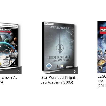
5
5
LEGO
s Empire At
Star Wars: Jedi Knight -
The 
6)
Jedi Academy (2003)
(201