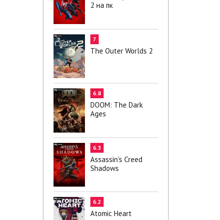
2 на пк
7
The Outer Worlds 2
6.8
DOOM: The Dark
Ages
6.3
Assassin's Creed
Shadows
6.2
Atomic Heart