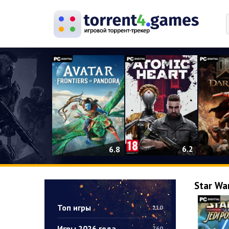
0
6.2
6.8
Star Wa
Топ игры
210
Игры 2026 года
760