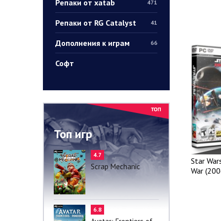
Репаки от xatab
471
Репаки от RG Catalyst
41
Дополнения к играм
66
Софт
Топ игр
4.7
Star War
Scrap Mechanic
War (200
6.8