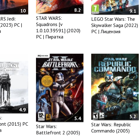
8.2
10
9.1
STAR WARS:
S Jedi:
LEGO Star Wars: The
Squadrons [v
(2023) PC |
Skywalker Saga (2022)
1.0.10.39591] (2020)
я
PC | Лицензия
PC | Пиратка
4.9
5.2
:
5.4
ont (2015) PC
Star Wars: Republic
Star Wars:
а
Commando (2005)
Battlefront 2 (2005)