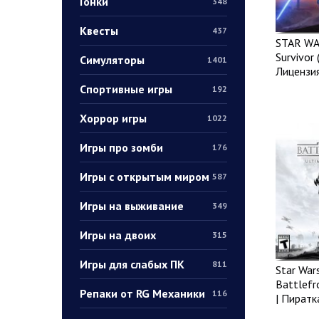
Гонки
348
Квесты
437
STAR WAR
Survivor 
Симуляторы
1401
Лицензи
Спортивные игры
192
Хоррор игры
1022
Игры про зомби
176
Игры с открытым миром
587
Игры на выживание
349
Игры на двоих
315
Игры для слабых ПК
811
Star Wars
Battlefr
Репаки от RG Механики
116
| Пиратк