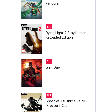
Pandora
6.1
Dying Light 2 Stay Human:
Reloaded Edition
5.1
Grim Dawn
8.4
Ghost of Tsushima на пк -
Director's Cut