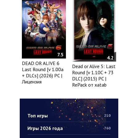
7.5
4.2
DEAD OR ALIVE 6
Dead or Alive 5: Last
Last Round [v 1.00a
Round [v 1.10C + 73
+ DLCs] (2026) PC |
DLC] (2015) PC |
Лицензия
RePack от xatab
Топ игры
210
Игры 2026 года
760