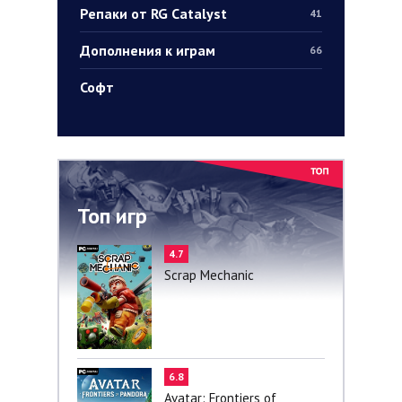
Репаки от RG Catalyst
41
Дополнения к играм
66
Софт
Топ игр
4.7
Scrap Mechanic
6.8
Avatar: Frontiers of