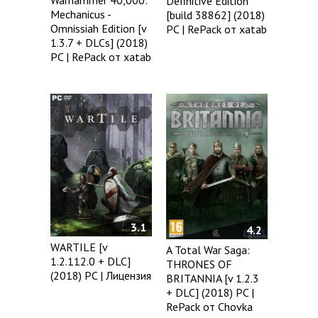
Warhammer 40,000:
Definitive Edition
Mechanicus -
[build 38862] (2018)
Omnissiah Edition [v
PC | RePack от xatab
1.3.7 + DLCs] (2018)
PC | RePack от xatab
3.1
4.2
WARTILE [v
A Total War Saga:
1.2.112.0 + DLC]
THRONES OF
(2018) PC | Лицензия
BRITANNIA [v 1.2.3
+ DLC] (2018) PC |
RePack от Chovka