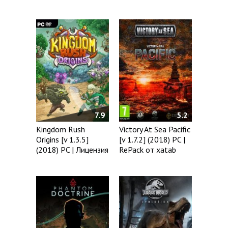
7.9
5.2
Kingdom Rush
Victory At Sea Pacific
Origins [v 1.3.5]
[v 1.7.2] (2018) PC |
(2018) PC | Лицензия
RePack от xatab