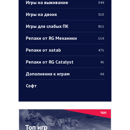
Игры на выживание
349
Игры на двоих
315
Игры для слабых ПК
811
Репаки от RG Механики
116
Репаки от xatab
471
Репаки от RG Catalyst
41
Дополнения к играм
66
Софт
Топ игр