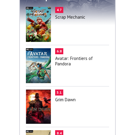
4.7
Scrap Mechanic
6.8
Avatar: Frontiers of
Pandora
5.1
Grim Dawn
8.4