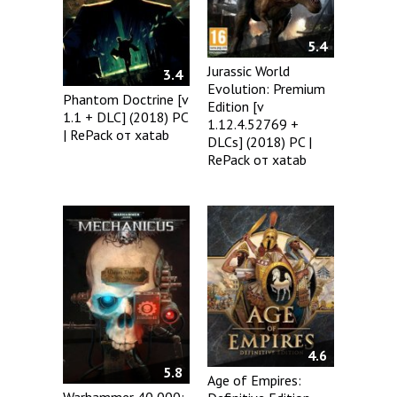
5.4
Jurassic World
3.4
Evolution: Premium
Phantom Doctrine [v
Edition [v
1.1 + DLC] (2018) PC
1.12.4.52769 +
| RePack от xatab
DLCs] (2018) PC |
RePack от xatab
4.6
5.8
Age of Empires: