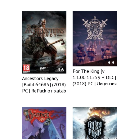
3.3
4.6
For The King [v
1.1.00.11259 + DLC]
Ancestors Legacy
(2018) PC | Лицензия
[Build 64685] (2018)
PC | RePack от xatab