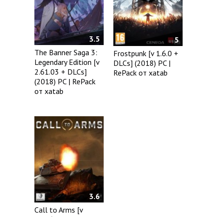
3.5
5
The Banner Saga 3:
Frostpunk [v 1.6.0 +
Legendary Edition [v
DLCs] (2018) PC |
2.61.03 + DLCs]
RePack от xatab
(2018) PC | RePack
от xatab
3.6
Call to Arms [v