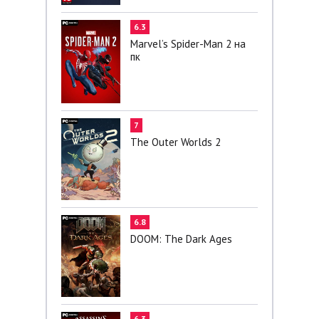
6.3
Marvel’s Spider-Man 2 на
пк
7
The Outer Worlds 2
6.8
DOOM: The Dark Ages
6.3