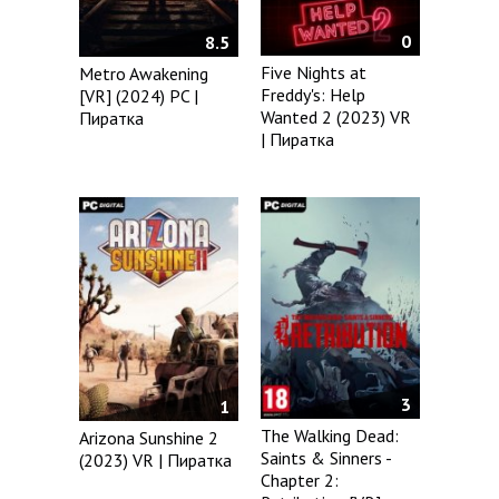
0
8.5
Five Nights at
Metro Awakening
Freddy's: Help
[VR] (2024) PC |
Wanted 2 (2023) VR
Пиратка
| Пиратка
3
1
The Walking Dead:
Arizona Sunshine 2
Saints & Sinners -
(2023) VR | Пиратка
Chapter 2: