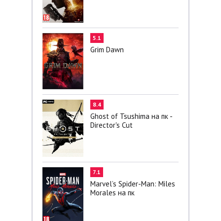
5.1
Grim Dawn
8.4
Ghost of Tsushima на пк -
Director's Cut
7.1
Marvel’s Spider-Man: Miles
Morales на пк