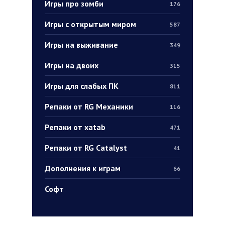
Игры про зомби
176
Игры с открытым миром
587
Игры на выживание
349
Игры на двоих
315
Игры для слабых ПК
811
Репаки от RG Механики
116
Репаки от xatab
471
Репаки от RG Catalyst
41
Дополнения к играм
66
Софт