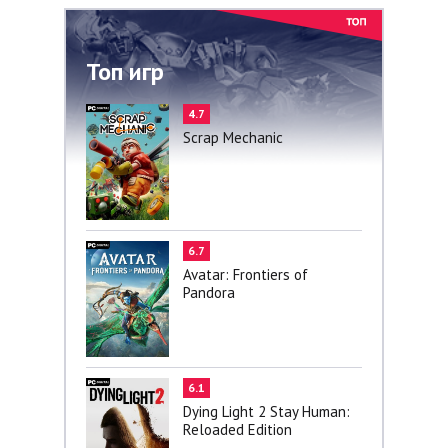
Топ игр
4.7
Scrap Mechanic
6.7
Avatar: Frontiers of
Pandora
6.1
Dying Light 2 Stay Human:
Reloaded Edition