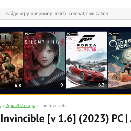
9
6.3
6.8
К
»
Игры 2023 года
» The Invincible
Invincible [v 1.6] (2023) PC 