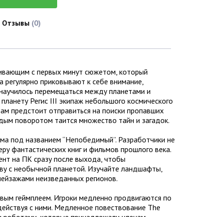
Отзывы
(0)
ягивающим с первых минут сюжетом, который
 регулярно приковывают к себе внимание,
 научилось перемещаться между планетами и
планету Регис III экипаж небольшого космического
 вам предстоит отправиться на поиски пропавших
аждым поворотом таится множество тайн и загадок.
ема под названием “Непобедимый”. Разработчики не
ру фантастических книг и фильмов прошлого века.
рент на ПК сразу после выхода, чтобы
тву с необычной планетой. Изучайте ландшафты,
пейзажами неизведанных регионов.
вым геймплеем. Игроки медленно продвигаются по
ействуя с ними. Медленное повествование The
 и роботами, которые принадлежали членам