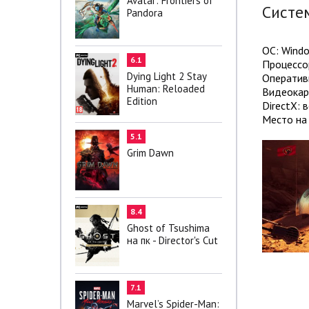
Avatar: Frontiers of
Систе
Pandora
ОС: Windo
6.1
Процессор
Dying Light 2 Stay
Оператив
Human: Reloaded
Видеокарт
Edition
DirectX: 
Место на 
5.1
Grim Dawn
8.4
Ghost of Tsushima
на пк - Director's Cut
7.1
Marvel’s Spider-Man: