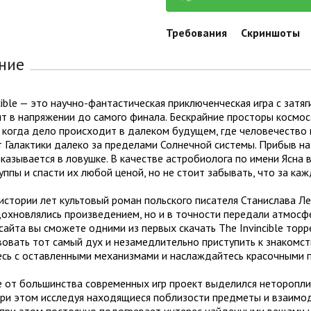
Требования
Скриншоты
ние
cible — это научно-фантастическая приключенческая игра с зат
 в напряжении до самого финала. Бескрайние просторы космоса
 когда дело происходит в далеком будущем, где человечество
 Галактики далеко за пределами Солнечной системы. Прибыв на 
казывается в ловушке. В качестве астробиолога по имени Ясна
уппы и спасти их любой ценой, но не стоит забывать, что за к
истории лет культовый роман польского писателя Станислава Л
охновлялись произведением, но и в точности передали атмосфе
сайта вы сможете одними из первых скачать The Invincible тор
овать тот самый дух и незамедлительно приступить к знакомс
есь с оставленными механизмами и наслаждайтесь красочными 
е от большинства современных игр проект выделился неторопли
при этом исследуя находящиеся поблизости предметы и взаимод
le при этом постоянно подогревает интерес найденными вещами