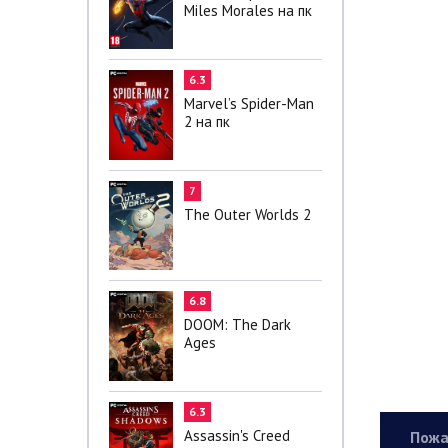
Miles Morales на пк
6.3
Marvel’s Spider-Man
2 на пк
7
The Outer Worlds 2
6.8
DOOM: The Dark
Ages
6.3
Assassin's Creed
Пожа