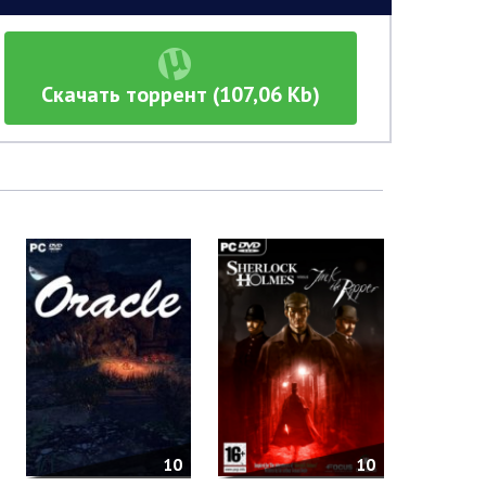
Скачать торрент (107,06 Kb)
10
10