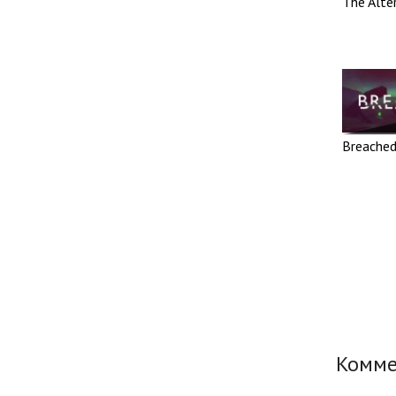
The Alte
Breached
Комм