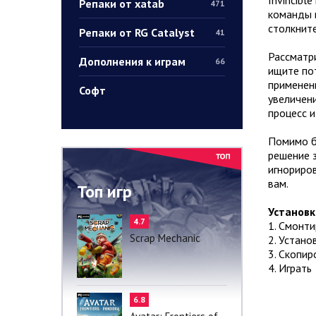
Репаки от xatab
471
команды и
столкнит
Репаки от RG Catalyst
41
Рассматри
Дополнения к играм
66
ищите по
применени
Софт
увеличени
процесс и
Помимо б
решение 
игнориро
вам.
Топ игр
Установк
4.7
1. Смонт
Scrap Mechanic
2. Устано
3. Скопир
4. Играть
6.8