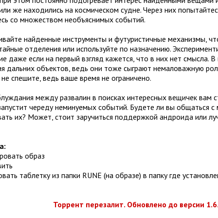
ли же находились на космическом судне. Через них попытайтес
есь со множеством необъяснимых событий.
вайте найденные инструменты и футуристичные механизмы, чтоб
тайные отделения или используйте по назначению. Эксперимент
е даже если на первый взгляд кажется, что в них нет смысла. 
я дальних объектов, ведь они тоже сыграют немаловажную рол
 не спешите, ведь ваше время не ограничено.
луждания между развалин в поисках интересных вещичек вам 
запустит череду неминуемых событий. Будете ли вы общаться с
вать их? Может, стоит заручиться поддержкой андроида или лу
а:
ировать образ
вить
овать таблетку из папки RUNE (на образе) в папку где установле
Торрент перезалит. Обновлено до версии 1.6.