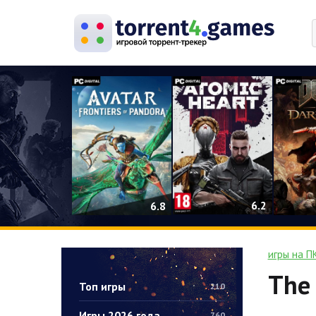
0
6.2
6.8
игры на П
The 
Топ игры
210
Игры 2026 года
760