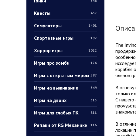
Гонки
348
Квесты
437
Симуляторы
1401
Описа
Спортивные игры
192
The Invin
Хоррор игры
продержит
1022
особенно
Игры про зомби
исследует
176
корабля о
Игры с открытым миром
членов гр
587
В основу 
Игры на выживание
349
только вд
С нашего 
Игры на двоих
315
прочувств
знакомьт
Игры для слабых ПК
811
В отличи
Репаки от RG Механики
116
локации 
Invincib