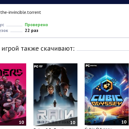
the-invincible.torrent
ус
Проверено
узок
22 раз
 игрой также скачивают:
10
10
10