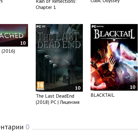
Cubic Odyssey
rs
Rain of Reflections:
Chapter 1
10
 (2016)
10
10
BLACKTAIL
The Last DeadEnd
(2018) PC | Лицензия
ентарии
0