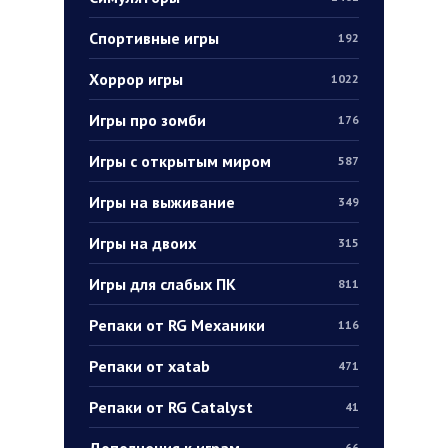
Спортивные игры
192
Хоррор игры
1022
Игры про зомби
176
Игры с открытым миром
587
Игры на выживание
349
Игры на двоих
315
Игры для слабых ПК
811
Репаки от RG Механики
116
Репаки от xatab
471
Репаки от RG Catalyst
41
Дополнения к играм
66