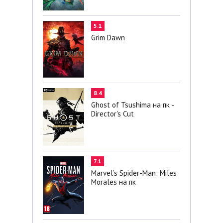
5.1
Grim Dawn
8.4
Ghost of Tsushima на пк -
Director's Cut
7.1
Marvel’s Spider-Man: Miles
Morales на пк