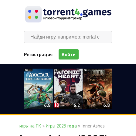
Регистрация
Войти
0
6.2
6.8
6.8
игры на ПК
»
Игры 2023 года
» Inner Ashes