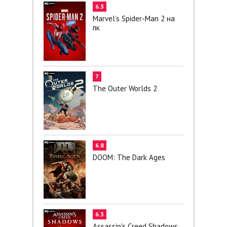
6.3
Marvel’s Spider-Man 2 на
пк
7
The Outer Worlds 2
6.8
DOOM: The Dark Ages
6.3
Assassin's Creed Shadows