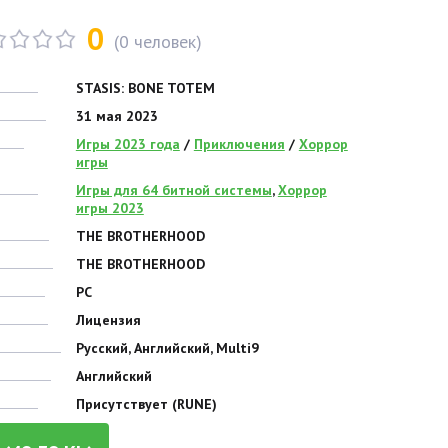
0
(
0
человек)
STASIS: BONE TOTEM
31 мая 2023
Игры 2023 года
/
Приключения
/
Хоррор
игры
Игры для 64 битной системы
,
Хоррор
игры 2023
THE BROTHERHOOD
THE BROTHERHOOD
PC
Лицензия
Русский, Английский, Multi9
Английский
Присутствует (RUNE)