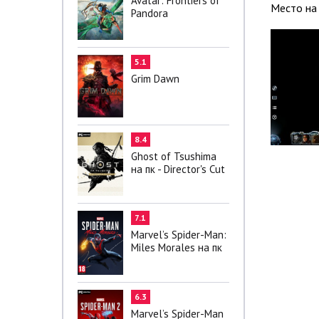
Avatar: Frontiers of
Место на 
Pandora
5.1
Grim Dawn
8.4
Ghost of Tsushima
на пк - Director's Cut
7.1
Marvel’s Spider-Man:
Miles Morales на пк
6.3
Marvel’s Spider-Man