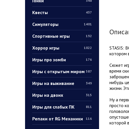
Гонки
348
Квесты
437
Симуляторы
1401
Описа
Спортивные игры
192
Хоррор игры
STASIS: 
1022
котором 
Игры про зомби
176
Сюжет игр
время ски
Игры с открытым миром
587
заброшен
нибудь це
Игры на выживание
349
жизни. Эт
Игры на двоих
315
Ну а перв
просто ко
Игры для слабых ПК
811
головолом
опустошен
Репаки от RG Механики
116
которой 