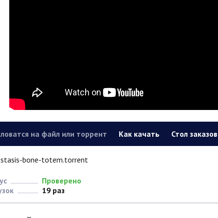
ловатся на файл или торрент
Как качать
Стол заказов
stasis-bone-totem.torrent
ус
Проверено
узок
19 раз