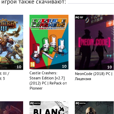
 игрой также скачивают:
10
10
10
Castle Crashers:
 III /
NeonCode (2018) PC |
Steam Edition [v2.7]
t 3
Лицензия
(2012) PC | RePack от
Pioneer