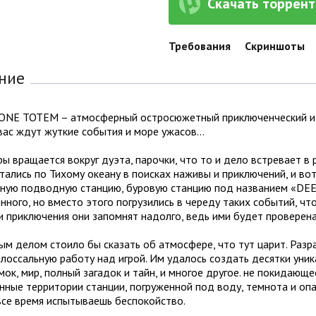
Скачать торрент 
Требования
Скриншоты
ние
BONE TOTEM – атмосферный остросюжетный приключенческий изо
вас ждут жуткие события и море ужасов…
ы вращается вокруг дуэта, парочки, что то и дело встревает в 
тались по Тихому океану в поисках наживы и приключений, и во
ную подводную станцию, буровую станцию под названием «DEEPS
нного, но вместо этого погрузились в череду таких событий, что
и приключения они запомнят надолго, ведь ими будет проверена
ым делом стоило бы сказать об атмосфере, что тут царит. Раз
лоссальную работу над игрой. Им удалось создать десятки уни
ок, мир, полный загадок и тайн, и многое другое. не покидающе
ные территории станции, погруженной под воду, темнота и опа
все время испытываешь беспокойство.