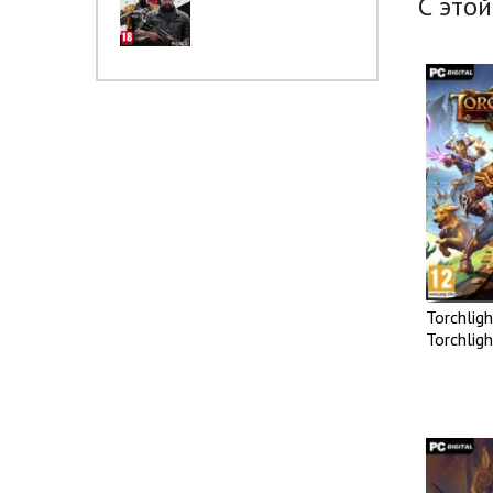
С этой
Torchlight
Torchligh