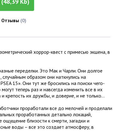
(48,39 Kb)
Отзывы
(0)
метрический хоррор-квест с примесью экшена, в
разные переделки. Это Мак и Чарли. Они долгое
т, случайным образом они наткнулись на
EA 15». Они тут же бросились на поиски чего-
 могут теперь раз и навсегда изменить все в их
 и крепость их дружбы, и доверие, и не только…
работчики проработали все до мелочей и проделали
кальных проработанных детально локаций,
е ощущение близости к смерти, загадки и
сные воды – все это создает атмосферу, в