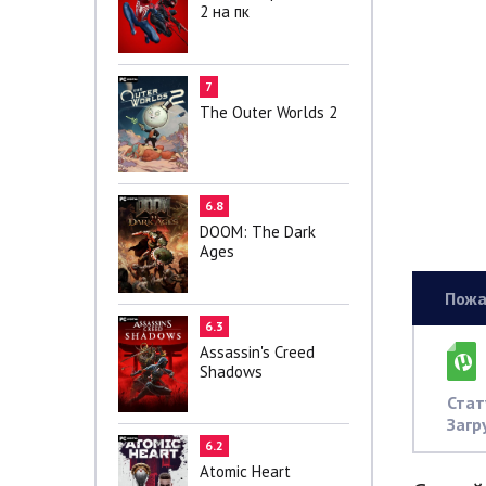
2 на пк
7
The Outer Worlds 2
6.8
DOOM: The Dark
Ages
Пожа
6.3
Assassin's Creed
Shadows
Стат
Загр
6.2
Atomic Heart