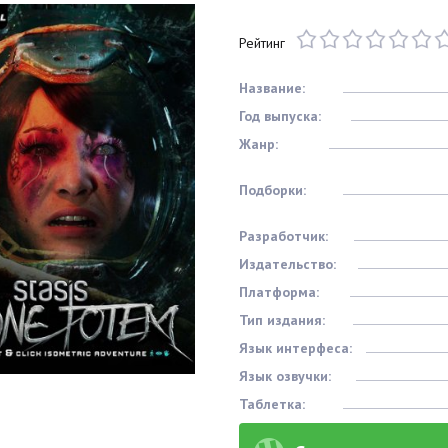
Рейтинг
Название:
Год выпуска:
Жанр:
Подборки:
Разработчик:
Издательство:
Платформа:
Тип издания:
Язык интерфеса:
Язык озвучки:
Таблетка: