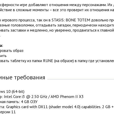
сферности игре добавляют отношения между персонажами. Их ди
йствие в сложные моменты – все это проверит их отношения на
 игрового процесса, так он в STASIS: BONE TOTEM довольно пр
зные головоломки, отгадывать загадки, периодически находить
вать заставки и медленно, но уверенно, продвигаться к главной
…
а:
ировать образ
вить
овать таблетку из папки RUNE (на образе) в папку где установле
мные требования
ws 10 (64-bit)
: Intel Core i3 @ 2.50 GHz / AMD Phenom II X3
ная память: 4 GB ОЗУ
а: Graphics card with DX11 (shader model 4.0) capabilities. 2 GB 
Версии 11