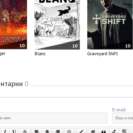
10
10
10
ger
Blanc
Graveyard Shift
ентарии
0
E-mail