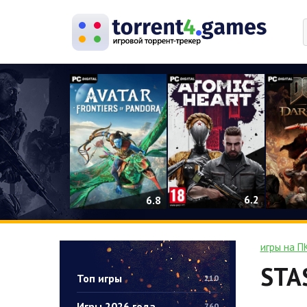
0
6.2
6.8
игры на П
STA
Топ игры
210
Игры 2026 года
760