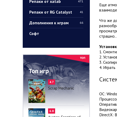
Репаки от xatab
471
Еще атмо
взаимоде
Репаки от RG Catalyst
41
Что же до
Дополнения к играм
66
разнообра
просматри
Софт
страшно
Установк
1. Смонт
2. Устано
3. Скопир
4. Играть
Топ игр
Систе
4.7
Scrap Mechanic
ОС: Windo
Процессор
Оператив
Видеокарт
6.8
DirectX: 